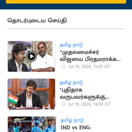
தொடர்புடைய செய்தி
தமிழ் நாடு
“முதலமைச்சர்
விஜயை பிரதமராக்க
முயற்சி”.. மாஜி
Jul 19, 2026, 15:07 IST
அமைச்சர் உதயகுமார்
பேச்சு
தமிழ் நாடு
"புதிதாக
வருபவர்களுக்கு
உடனடி பதவி
Jul 19, 2026, 14:07 IST
இல்லை".. விஜய் கறார்
உத்தரவு
தமிழ் நாடு
IND vs ENG: