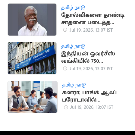
உயர்நீதிமன்றம் மறுப்பு
தமிழ் நாடு
தோல்விகளை தாண்டி
சாதனை படைத்த
மூத்த தலைவர்
Jul 19, 2026, 13:07 IST
எம்.ஆர்.காந்தி
தமிழ் நாடு
இந்தியன் ஓவர்சீஸ்
வங்கியில் 750
அப்ரண்டீஸ்
Jul 19, 2026, 13:07 IST
பணியிடங்கள்
தமிழ் நாடு
கனரா, பாங்க் ஆஃப்
பரோடாவில்
வேலைவாய்ப்பு: டிகிரி
Jul 19, 2026, 13:07 IST
முடித்தவர்கள்
விண்ணப்பிக்கலாம்