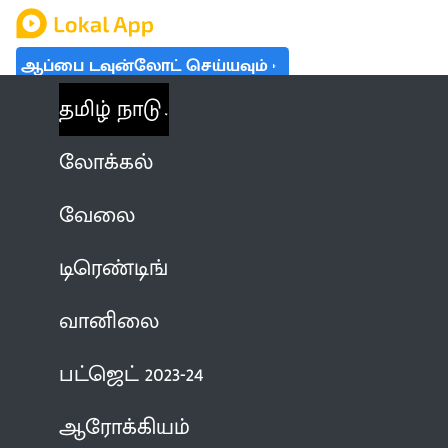
ஆப்பை டவுன்லோட் செய்யவும்
தமிழ் நாடு
லோக்கல்
வேலை
டிரெண்டிங்
வானிலை
பட்ஜெட் 2023-24
ஆரோக்கியம்