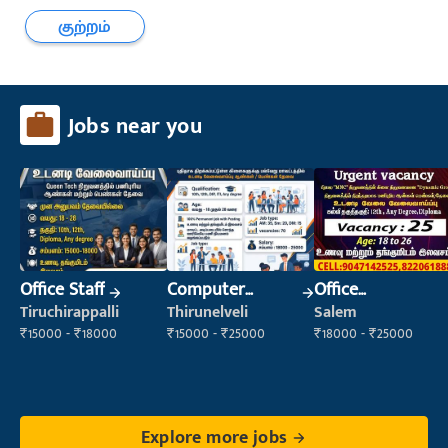
குற்றம்
Jobs near you
Office Staff
Computer
Office
Operator
Maintenance
Tiruchirappalli
Thirunelveli
Salem
Staff
₹15000 - ₹18000
₹15000 - ₹25000
₹18000 - ₹25000
Explore more jobs