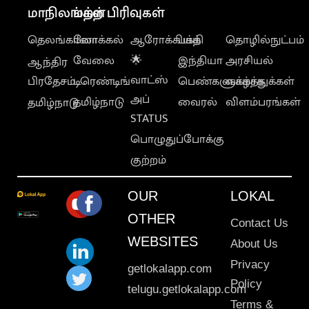
மாநிலங்கள்
மற்ற பிரிவுகள்
தெலங்கானா
லோக்கல்
ஆரோக்கியம்
பக்தி
தொழில்நுட்பம்
வேலை
🌟
இந்தியா
அரசியல்
ஆந்திர
வாட்ஸ்
பிரதேசம்
டிரெண்டிங்
பெண்களுக்காக
வாழ்த்துக்கள்
அப்
தமிழ்நாடு
வைரல்
விளம்பரங்கள்
தமிழ்நாடு
STATUS
பொழுதுப்போக்கு
குற்றம்
OUR
LOKAL
OTHER
Contact Us
WEBSITES
About Us
Privacy
getlokalapp.com
Policy
telugu.getlokalapp.com
Terms &