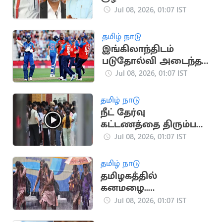
முதலமைச்சர்
Jul 08, 2026, 01:07 IST
விஜய்க்கு சிக்கல்
தமிழ் நாடு
இங்கிலாந்திடம்
படுதோல்வி அடைந்த
இந்திய அணி
Jul 08, 2026, 01:07 IST
தமிழ் நாடு
நீட் தேர்வு
கட்டணத்தை திரும்பப்
பெற விண்ணப்பிக்கும்
Jul 08, 2026, 01:07 IST
அவகாசம் நீட்டிப்பு
தமிழ் நாடு
தமிழகத்தில்
கனமழை..
பள்ளிகளுக்கு
Jul 08, 2026, 01:07 IST
விடுமுறை அறிவிக்க