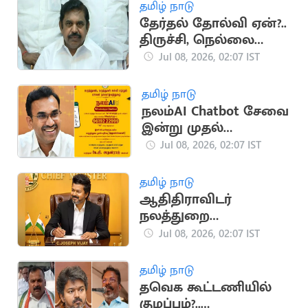
தமிழ் நாடு
தேர்தல் தோல்வி ஏன்?..
திருச்சி, நெல்லை
நிர்வாகிகளிடம்
Jul 08, 2026, 02:07 IST
இபிஎஸ் இன்று
ஆலோசனை
தமிழ் நாடு
நலம்AI Chatbot சேவை
இன்று முதல்
தொடக்கம்
Jul 08, 2026, 02:07 IST
தமிழ் நாடு
ஆதிதிராவிடர்
நலத்துறை
அதிகாரிகளுடன்
Jul 08, 2026, 02:07 IST
முதலமைச்சர் இன்று
ஆலோசனை
தமிழ் நாடு
தவெக கூட்டணியில்
குழப்பம்?..