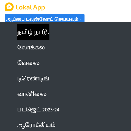
ஆப்பை டவுன்லோட் செய்யவும்
தமிழ் நாடு
லோக்கல்
வேலை
டிரெண்டிங்
வானிலை
பட்ஜெட் 2023-24
ஆரோக்கியம்