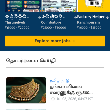
అసిస్టెంట్
కంప్యూటర్
Factory Helper
మేనేజర్
ఆపరేటర్
Thirunelveli
Coimbatore
Kanchipuram
₹15000 - ₹20000
₹25000 - ₹30000
₹16000 - ₹25000
Explore more jobs
தொடர்புடைய செய்தி
தமிழ் நாடு
தங்கம் விலை
சவரனுக்கு ரூ.560
குறைவு
Jul 08, 2026, 04:07 IST