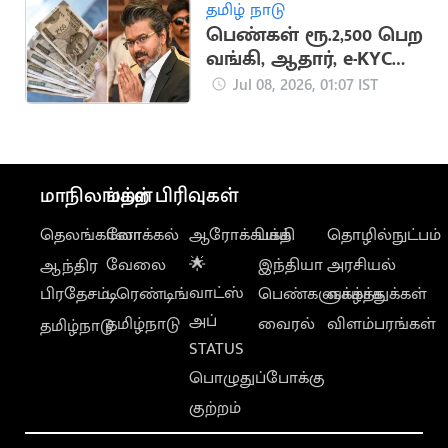
வாய்ப்பு
தமிழ் நாடு
பெண்கள் ரூ.2,500 பெற
வங்கி, ஆதார், e-KYC
அவசியம்
Jul 08, 2026, 01:07 IST
மாநிலங்கள்
மற்ற பிரிவுகள்
தெலங்கானா
லோக்கல்
ஆரோக்கியம்
பக்தி
தொழில்நுட்பம்
வேலை
🌟
இந்தியா
அரசியல்
ஆந்திர
வாட்ஸ்
பிரதேசம்
டிரெண்டிங்
பெண்களுக்காக
வாழ்த்துக்கள்
அப்
தமிழ்நாடு
வைரல்
விளம்பரங்கள்
தமிழ்நாடு
STATUS
பொழுதுப்போக்கு
குற்றம்