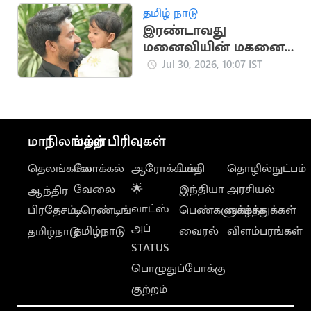
தமிழ் நாடு
இரண்டாவது
மனைவியின் மகனை
ஏற்றுக்கொண்ட
Jul 30, 2026, 10:07 IST
மாதம்பட்டி ரங்கராஜ்
மாநிலங்கள்
மற்ற பிரிவுகள்
தெலங்கானா
லோக்கல்
ஆரோக்கியம்
பக்தி
தொழில்நுட்பம்
வேலை
🌟
இந்தியா
அரசியல்
ஆந்திர
வாட்ஸ்
பிரதேசம்
டிரெண்டிங்
பெண்களுக்காக
வாழ்த்துக்கள்
அப்
தமிழ்நாடு
வைரல்
விளம்பரங்கள்
தமிழ்நாடு
STATUS
பொழுதுப்போக்கு
குற்றம்