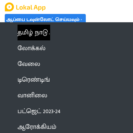
ஆப்பை டவுன்லோட் செய்யவும்
தமிழ் நாடு
லோக்கல்
வேலை
டிரெண்டிங்
வானிலை
பட்ஜெட் 2023-24
ஆரோக்கியம்