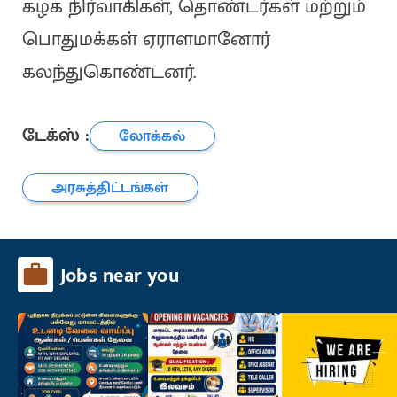
கழக நிர்வாகிகள், தொண்டர்கள் மற்றும்
பொதுமக்கள் ஏராளமானோர்
கலந்துகொண்டனர்.
டேக்ஸ் :
லோக்கல்
அரசுத்திட்டங்கள்
Jobs near you