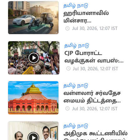
தமிழ் நாடு
ஹரியானாவில்
மின்சார
வாகனங்களுக்கான
Jul 30, 2026, 12:07 IST
சாலை வரி
முழுமையாக ரத்து
தமிழ் நாடு
CJP போராட்ட
வழக்குகள் வாபஸ்:
டெல்லி அரசு உத்தரவு
Jul 30, 2026, 12:07 IST
தமிழ் நாடு
வள்ளலார் சர்வதேச
மையம் திட்டத்தை
ரத்து செய்த தவெக
Jul 30, 2026, 12:07 IST
அரசு
தமிழ் நாடு
அதிமுக கூட்டணியில்