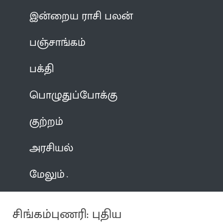
இன்றைய ராசி பலன்
பஞ்சாங்கம்
பக்தி
பொழுதுப்போக்கு
குற்றம்
அரசியல்
மேலும்
சிங்கம்புணரி: புதிய