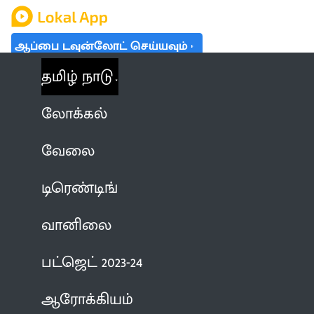
ஆப்பை டவுன்லோட் செய்யவும்
தமிழ் நாடு
லோக்கல்
வேலை
டிரெண்டிங்
வானிலை
பட்ஜெட் 2023-24
ஆரோக்கியம்