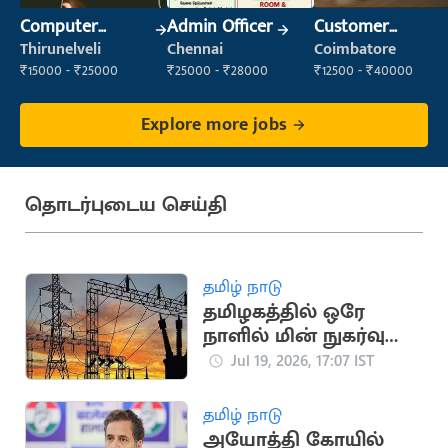
Computer
Admin Officer
Customer
Operator
Support Officer
Thirunelveli
Chennai
Coimbatore
₹15000 - ₹25000
₹25000 - ₹28000
₹12500 - ₹40000
Explore more jobs
தொடர்புடைய செய்தி
தமிழ் நாடு
தமிழகத்தில் ஒரே
நாளில் மின் நுகர்வு
475.45 மில்லியன்
Jul 19, 2026, 17:07 IST
யூனிட்டாகப் பதிவு
தமிழ் நாடு
அயோத்தி கோயில்