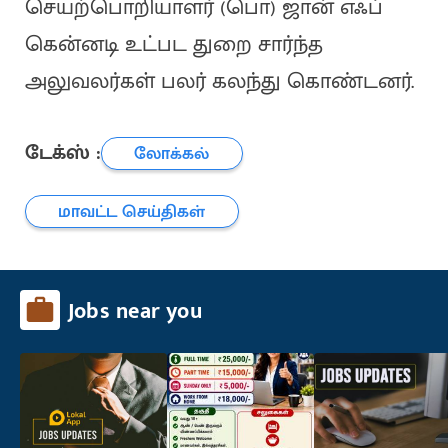
செயற்பொறியாளர் (பொ) ஜான் எஃப்
கென்னடி உட்பட துறை சார்ந்த
அலுவலர்கள் பலர் கலந்து கொண்டனர்.
டேக்ஸ் :
லோக்கல்
மாவட்ட செய்திகள்
Jobs near you