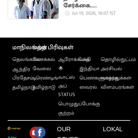
சேர்க்கை..
எதிர்பார்க்கப்படும் கட்-
Jul 19, 2026, 16:07 IST
ஆஃப் வெளியீடு
மாநிலங்கள்
மற்ற பிரிவுகள்
தெலங்கானா
லோக்கல்
ஆரோக்கியம்
பக்தி
தொழில்நுட்பம்
வேலை
🌟
இந்தியா
அரசியல்
ஆந்திர
வாட்ஸ்
பிரதேசம்
டிரெண்டிங்
பெண்களுக்காக
வாழ்த்துக்கள்
அப்
தமிழ்நாடு
வைரல்
விளம்பரங்கள்
தமிழ்நாடு
STATUS
பொழுதுப்போக்கு
குற்றம்
OUR
LOKAL