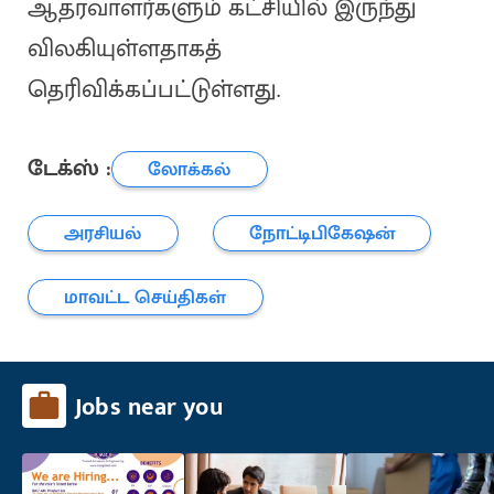
ஆதரவாளர்களும் கட்சியில் இருந்து
விலகியுள்ளதாகத்
தெரிவிக்கப்பட்டுள்ளது.
டேக்ஸ் :
லோக்கல்
அரசியல்
நோட்டிபிகேஷன்
மாவட்ட செய்திகள்
Jobs near you