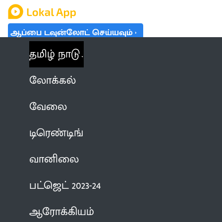
ஆப்பை டவுன்லோட் செய்யவும்
தமிழ் நாடு
லோக்கல்
வேலை
டிரெண்டிங்
வானிலை
பட்ஜெட் 2023-24
ஆரோக்கியம்