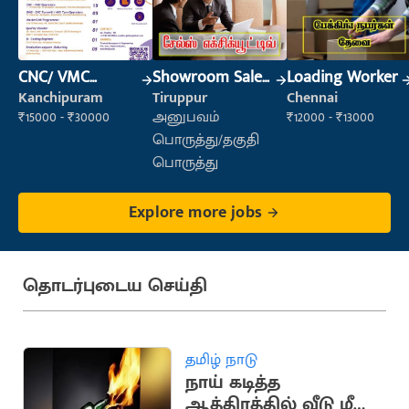
CNC/ VMC
Showroom Sales
Loading Worker
Operator
Executive (Retail
Kanchipuram
Tiruppur
Chennai
Sales)
₹15000 - ₹30000
அனுபவம்
₹12000 - ₹13000
பொருத்து/தகுதி
பொருத்து
Explore more jobs
தொடர்புடைய செய்தி
தமிழ் நாடு
நாய் கடித்த
ஆத்திரத்தில் வீடு மீது