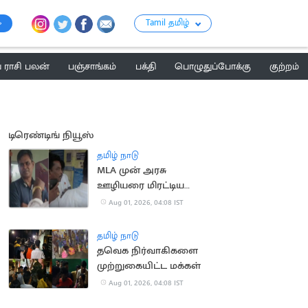
Tamil தமிழ்
ராசி பலன்
பஞ்சாங்கம்
பக்தி
பொழுதுப்போக்கு
குற்றம்
டிரெண்டிங் நியூஸ்
தமிழ் நாடு
MLA முன் அரசு
ஊழியரை மிரட்டிய
தவெகவினர்
Aug 01, 2026, 04:08 IST
தமிழ் நாடு
தவெக நிர்வாகிகளை
முற்றுகையிட்ட மக்கள்
Aug 01, 2026, 04:08 IST