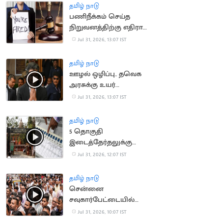
தமிழ் நாடு
பணிநீக்கம் செய்த
நிறுவனத்திற்கு எதிராக
வழக்கு.. ரூ.19 லட்சம்
Jul 31, 2026, 13:07 IST
இழப்பீடு பெற்ற பெண்
தமிழ் நாடு
ஊழல் ஒழிப்பு.. தவெக
அரசுக்கு உயர்
நீதிமன்றம் பாராட்டு
Jul 31, 2026, 13:07 IST
தமிழ் நாடு
5 தொகுதி
இடைத்தேர்தலுக்கு
தடை நீட்டிப்பு..
Jul 31, 2026, 12:07 IST
சென்னை உயர்
நீதிமன்றம் உத்தரவு
தமிழ் நாடு
சென்னை
சவுகார்பேட்டையில்
வடமாநில வியாபாரிகள்
Jul 31, 2026, 10:07 IST