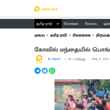
தமிழ் நாடு
லோக்கல்
வேலை
டிர
முகப்பு
தமிழ் நாடு
சிவகங்கை
திருப்பத்
கோவில் மந்தையில் பொங்க
By Rajesh
103
பார்த்தது
May 19, 2026, 