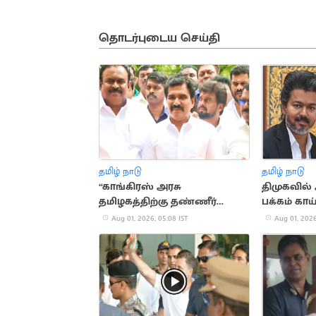
தொடர்புடைய செய்தி
தமிழ் நாடு
தமிழ் நாடு
“காங்கிரஸ் அரசு
திமுகவில்
தமிழகத்திற்கு தண்ணீர்
பக்கம் காய
தரமறுக்கிறது”.. அமைச்சர்
மகன்
Aug 01, 2026, 05:08 IST
Aug 01, 2026
நிர்மல்குமார்