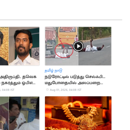
தமிழ் நாடு
 அதிருப்தி.. தவெக
நடுரோட்டில் படுத்து செல்ஃபி...
் நகர்த்தும் ஓபிஎஸ்
மதுபோதையில் அலப்பறை
செய்த நபர்
, 04:08 IST
Aug 01, 2026, 04:08 IST