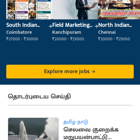
South Indian
Field Marketing
North Indian
Cook
Executive
Cook
Coimbatore
Kanchipuram
Chennai
₹27000 - ₹30000
₹20000 - ₹25000
₹20000 - ₹25000
Explore more jobs
தொடர்புடைய செய்தி
தமிழ் நாடு
செலவை குறைக்க
மறுபயன்பாட்டு