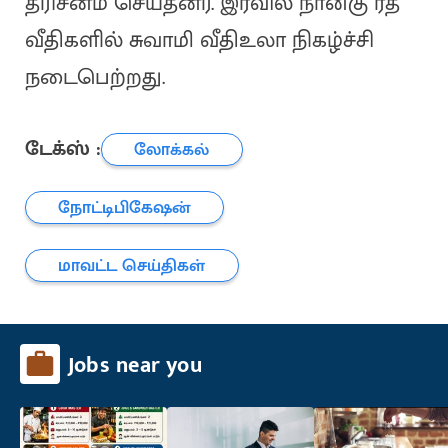
தரிசனம் செய்தனர். இரவில் நான்கு ரத
வீதிகளில் சுவாமி வீதிஉலா நிகழ்ச்சி
நடைபெற்றது.
டேக்ஸ் :
லோக்கல்
நோட்டிபிகேஷன்
மாவட்ட செய்திகள்
Jobs near you