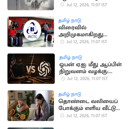
ராக்கெட்டை
Jul 12, 2026, 11:07 IST
வெற்றிகரமாக
சோதித்தது ஜப்பான்
தமிழ் நாடு
விரைவில்
அறிமுகமாகிறது
மேம்படுத்தப்பட்ட புதிய
Jul 12, 2026, 11:07 IST
ஐ.ஆர்.சி.டி.சி.
இணையதளம்
தமிழ் நாடு
ஓபன் ஏ.ஐ. மீது ஆப்பிள்
நிறுவனம் வழக்கு:
காரணம் என்ன?
Jul 12, 2026, 11:07 IST
தமிழ் நாடு
தொண்டை வலியைப்
போக்கும் எளிய வீட்டு
வைத்தியங்கள்
Jul 12, 2026, 11:07 IST