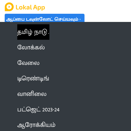
ஆப்பை டவுன்லோட் செய்யவும்
தமிழ் நாடு
லோக்கல்
வேலை
டிரெண்டிங்
வானிலை
பட்ஜெட் 2023-24
ஆரோக்கியம்