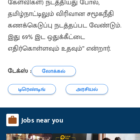
கேள்விகள்) நடத்தியது போல்,
தமிழ்நாட்டிலும் விரிவான சமூகநீதி
கணக்கெடுப்பு நடத்தப்பட வேண்டும்.
இது 69% இட ஒதுக்கீட்டை
எதிர்கொள்ளவும் உதவும்” என்றார்.
டேக்ஸ் :
லோக்கல்
டிரெண்டிங்
அரசியல்
Jobs near you