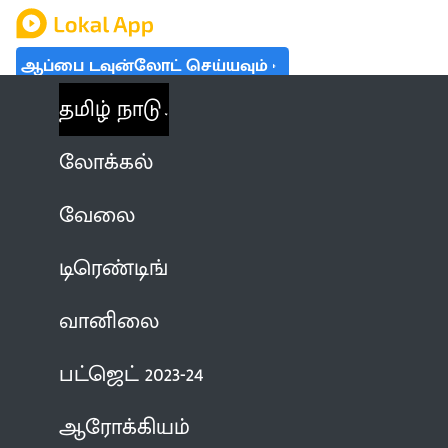
ஆப்பை டவுன்லோட் செய்யவும்
தமிழ் நாடு
லோக்கல்
வேலை
டிரெண்டிங்
வானிலை
பட்ஜெட் 2023-24
ஆரோக்கியம்