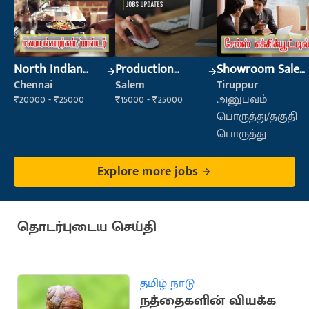
North Indian
Production
Showroom Sales
Cook
Supervisor
Executive (Retail
Chennai
Salem
Tiruppur
Sales)
₹20000 - ₹25000
₹15000 - ₹25000
அனுபவம்
பொருத்து/தகுதி
பொருத்து
Explore more jobs
தொடர்புடைய செய்தி
தமிழ் நாடு
நத்தைகளின் வியக்க