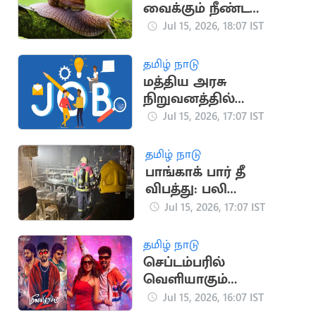
வைக்கும் நீண்ட
ஆயுள் கால
Jul 15, 2026, 18:07 IST
ரகசியங்கள்
தமிழ் நாடு
மத்திய அரசு
நிறுவனத்தில்
வேலைவாய்ப்பு
Jul 15, 2026, 17:07 IST
தமிழ் நாடு
பாங்காக் பார் தீ
விபத்து: பலி
எண்ணிக்கை 32 ஆக
Jul 15, 2026, 17:07 IST
உயர்வு
தமிழ் நாடு
செப்டம்பரில்
வெளியாகும்
ஹிப்ஹாப் ஆதியின்
Jul 15, 2026, 16:07 IST
'மீசையை முறுக்கு 2'