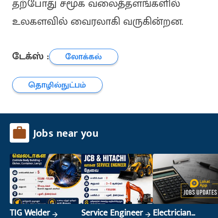
தற்போது சமூக வலைத்தளங்களில்
உலகளவில் வைரலாகி வருகின்றன.
டேக்ஸ் :
லோக்கல்
தொழில்நுட்பம்
Jobs near you
TIG Welder
Service Engineer
Electrician