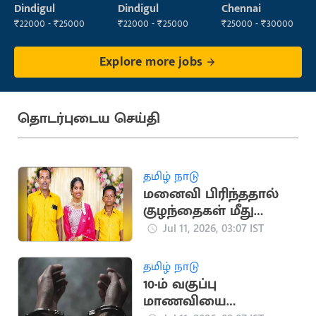
(Construction)
Dindigul
Dindigul
Chennai
₹22000 - ₹25000
₹22000 - ₹25000
₹25000 - ₹30000
Explore more jobs
தொடர்புடைய செய்தி
தமிழ் நாடு
மனைவி பிரிந்ததால்
குழந்தைகள் மீது
மின்சாரம் பாய்ச்சி
Jul 11, 2026, 03:07 IST
தந்தை தற்கொலை
தமிழ் நாடு
10-ம் வகுப்பு
மாணவியை