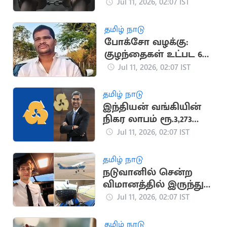
கர்ப்பமாக்கிய தாத்தா
Jul 11, 2026, 02:07 IST
போக்சோ சட்டத்தில்
கைது
தமிழ் நாடு
போக்சோ வழக்கு:
குழந்தைகள் உட்பட 6
பேரை கொன்ற
Jul 11, 2026, 02:07 IST
கொடூரன்
தமிழ் நாடு
இந்தியன் வங்கியின்
நிகர லாபம் ரூ.3,273
கோடியாக உயர்வு
Jul 11, 2026, 02:07 IST
தமிழ் நாடு
நடுவானில் சென்ற
விமானத்தில் இருந்து
குதித்த விமானி பலி
Jul 11, 2026, 02:07 IST
தமிழ் நாடு