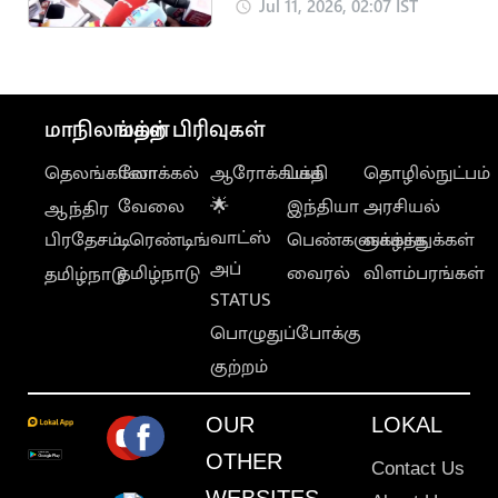
M.R.விஜயபாஸ்கர்
Jul 11, 2026, 02:07 IST
பரபரப்பு பேட்டி
மாநிலங்கள்
மற்ற பிரிவுகள்
தெலங்கானா
லோக்கல்
ஆரோக்கியம்
பக்தி
தொழில்நுட்பம்
வேலை
🌟
இந்தியா
அரசியல்
ஆந்திர
வாட்ஸ்
பிரதேசம்
டிரெண்டிங்
பெண்களுக்காக
வாழ்த்துக்கள்
அப்
தமிழ்நாடு
வைரல்
விளம்பரங்கள்
தமிழ்நாடு
STATUS
பொழுதுப்போக்கு
குற்றம்
OUR
LOKAL
OTHER
Contact Us