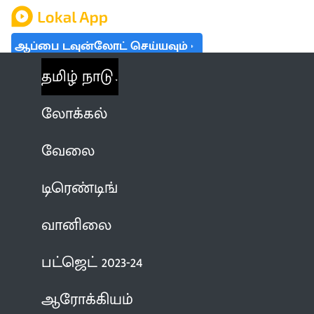
ஆப்பை டவுன்லோட் செய்யவும்
தமிழ் நாடு
லோக்கல்
வேலை
டிரெண்டிங்
வானிலை
பட்ஜெட் 2023-24
ஆரோக்கியம்