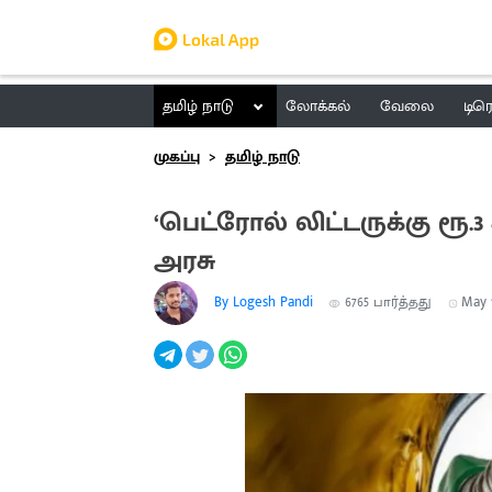
தமிழ் நாடு
லோக்கல்
வேலை
டிர
முகப்பு
தமிழ் நாடு
‘பெட்ரோல் லிட்டருக்கு ரூ.3 
அரசு
By Logesh Pandi
6765
பார்த்தது
May 1