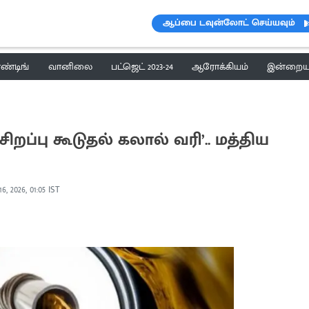
ஆப்பை டவுன்லோட் செய்யவும்
ெண்டிங்
வானிலை
பட்ஜெட் 2023-24
ஆரோக்கியம்
இன்றைய 
சிறப்பு கூடுதல் கலால் வரி’.. மத்திய
6, 2026, 01:05 IST