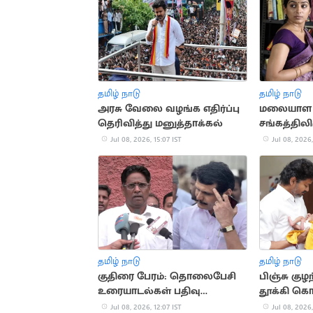
தமிழ் நாடு
தமிழ் நாடு
அரசு வேலை வழங்க எதிர்ப்பு
மலையாள த
தெரிவித்து மனுத்தாக்கல்
சங்கத்தில
ரேவதி, பத
Jul 08, 2026, 15:07 IST
Jul 08, 2026,
தமிழ் நாடு
தமிழ் நாடு
குதிரை பேரம்: தொலைபேசி
பிஞ்சு க
உரையாடல்கள் பதிவு
தூக்கி க
செய்யப்படவில்லை - திமுக
முதலமைச்ச
Jul 08, 2026, 12:07 IST
Jul 08, 2026,