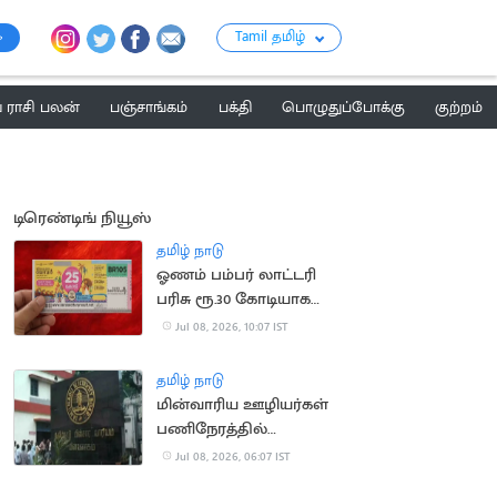
Tamil தமிழ்
ராசி பலன்
பஞ்சாங்கம்
பக்தி
பொழுதுப்போக்கு
குற்றம்
டிரெண்டிங் நியூஸ்
தமிழ் நாடு
ஓணம் பம்பர் லாட்டரி
பரிசு ரூ.30 கோடியாக
உயர்வு
Jul 08, 2026, 10:07 IST
தமிழ் நாடு
மின்வாரிய ஊழியர்கள்
பணிநேரத்தில்
அடையாள அட்டை
Jul 08, 2026, 06:07 IST
அணிவது இனி