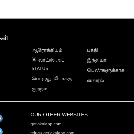
கள்
ஆரோக்கியம்
பக்தி
🌟 வாட்ஸ் அப்
இந்தியா
STATUS
பெண்களுக்காக
பொழுதுப்போக்கு
வைரல்
குற்றம்
OUR OTHER WEBSITES
getlokalapp.com
telugu.getlokalapp.com