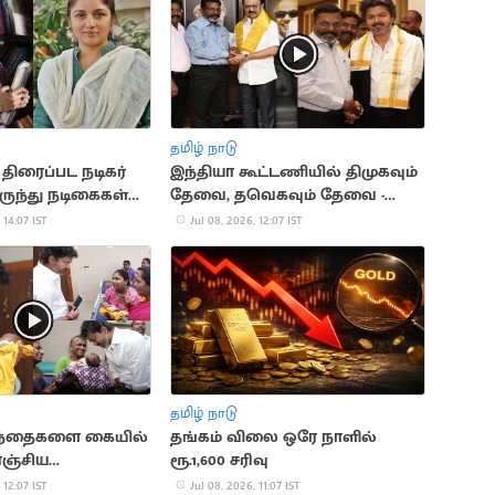
தமிழ் நாடு
ிரைப்பட நடிகர்
இந்தியா கூட்டணியில் திமுகவும்
ிருந்து நடிகைகள்
தேவை, தவெகவும் தேவை -
்மபிரியா விலகல்
திருமாவளவன் பேட்டி
 14:07 IST
Jul 08, 2026, 12:07 IST
தமிழ் நாடு
ுழந்தைகளை கையில்
தங்கம் விலை ஒரே நாளில்
ொஞ்சிய
ரூ.1,600 சரிவு
ர் விஜய்
 12:07 IST
Jul 08, 2026, 11:07 IST