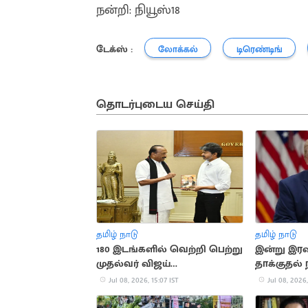
நன்றி: நியூஸ்18
டேக்ஸ் :
லோக்கல்
டிரெண்டிங்
தொடர்புடைய செய்தி
தமிழ் நாடு
தமிழ் நாடு
180 இடங்களில் வெற்றி பெற்று
இன்று இரவு
முதல்வர் விஜய்
தாக்குதல் 
ஆட்சியமைப்பார் - வைகோ
அதிரடி
Jul 08, 2026, 15:07 IST
Jul 08, 2026,