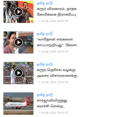
கட்டாயம்
தமிழ் நாடு
கரூர் விவகாரம்.. நாதக
கோரிக்கை நிராகரிப்பு
Jul 08, 2026, 06:07 IST
தமிழ் நாடு
“லாரிதான் எங்களை
காப்பாற்றியது”.. கேரள
நிலச்சரிவில் சிக்கி
Jul 08, 2026, 05:07 IST
தப்பிய தமிழர்கள்
தமிழ் நாடு
கரூர் நெரிசல் வழக்கு:
அவசர விசாரணைக்கு
மதுரை கிளை மறுப்பு
Jul 08, 2026, 05:07 IST
தமிழ் நாடு
சார்ஜாவிலிருந்து
கராச்சி சென்ற
விமானம் 5 பேருடன்
Jul 08, 2026, 05:07 IST