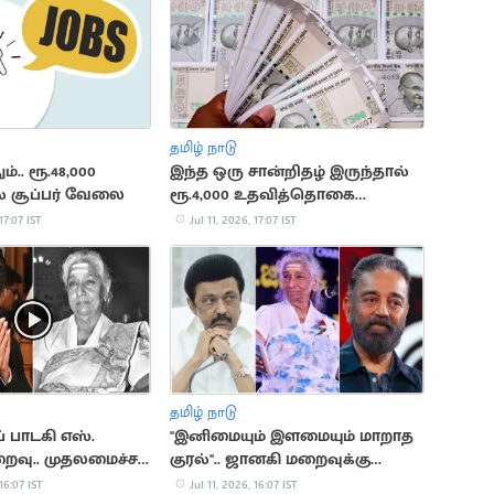
தமிழ் நாடு
ம்.. ரூ.48,000
இந்த ஒரு சான்றிதழ் இருந்தால்
ல் சூப்பர் வேலை
ரூ.4,000 உதவித்தொகை
கிடைக்கும்
17:07 IST
Jul 11, 2026, 17:07 IST
தமிழ் நாடு
 பாடகி எஸ்.
"இனிமையும் இளமையும் மாறாத
வு.. முதலமைச்சர்
குரல்".. ஜானகி மறைவுக்கு
்கல்
மு.க.ஸ்டாலின், கமல் இரங்கல்
 16:07 IST
Jul 11, 2026, 16:07 IST