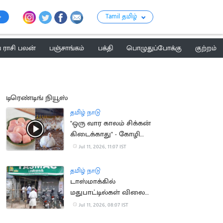
Tamil தமிழ்
ராசி பலன்
பஞ்சாங்கம்
பக்தி
பொழுதுப்போக்கு
குற்றம்
டிரெண்டிங் நியூஸ்
தமிழ் நாடு
"ஒரு வார காலம் சிக்கன்
கிடைக்காது" - கோழி
வணிகர்கள் முடிவு
Jul 11, 2026, 11:07 IST
தமிழ் நாடு
டாஸ்மாக்கில்
மதுபாட்டில்கள் விலை
ரூ.10 உயர்கிறதா?
Jul 11, 2026, 08:07 IST
நீதிமன்றத்தில்