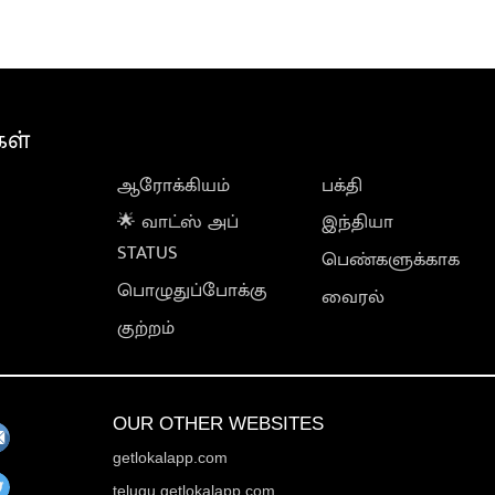
கள்
ஆரோக்கியம்
பக்தி
🌟 வாட்ஸ் அப்
இந்தியா
STATUS
பெண்களுக்காக
பொழுதுப்போக்கு
வைரல்
குற்றம்
OUR OTHER WEBSITES
getlokalapp.com
telugu.getlokalapp.com