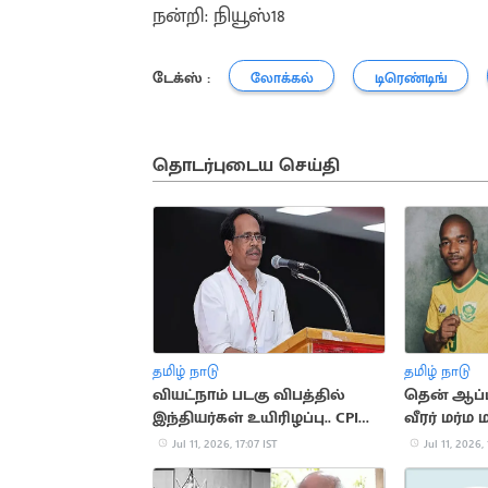
நன்றி: நியூஸ்18
டேக்ஸ் :
லோக்கல்
டிரெண்டிங்
தொடர்புடைய செய்தி
தமிழ் நாடு
தமிழ் நாடு
வியட்நாம் படகு விபத்தில்
தென் ஆப்ப
இந்தியர்கள் உயிரிழப்பு.. CPI
வீரர் மர்ம
இரங்கல்
Jul 11, 2026, 17:07 IST
Jul 11, 2026, 