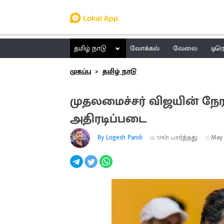
தமிழ் நாடு
லோக்கல்
வேலை
டிர
முகப்பு
தமிழ் நாடு
முதலமைச்சர் விஜயின் நேரட
அதிரடிப்படை
By Logesh Pandi
17431
பார்த்தது
May 1