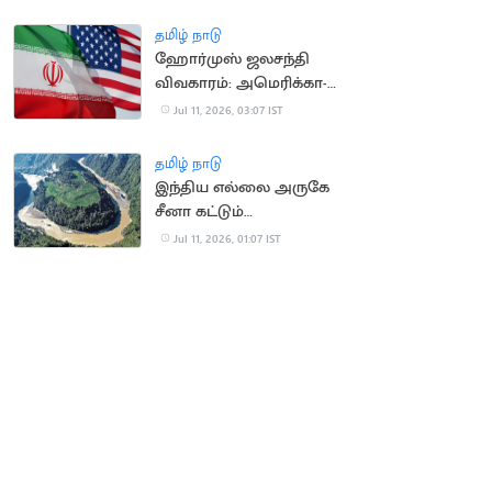
மத்திய அமைச்சகம்
தமிழ் நாடு
ஹோர்முஸ் ஜலசந்தி
விவகாரம்: அமெரிக்கா-
ஈரான் இடையே பதற்றம்
Jul 11, 2026, 03:07 IST
தமிழ் நாடு
இந்திய எல்லை அருகே
சீனா கட்டும்
அணையால் நிலநடுக்க
Jul 11, 2026, 01:07 IST
அபாயம்