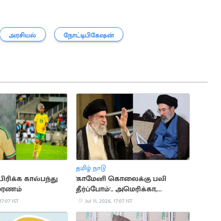
அரசியல்
நோட்டிபிகேஷன்
தமிழ் நாடு
ிரிக்க கால்பந்து
'காமேனி கொலைக்கு பலி
 மரணம்
தீர்ப்போம்'.. அமெரிக்கா,
இஸ்ரேலுக்கு மிரட்டல்
17:07 IST
Jul 11, 2026, 17:07 IST