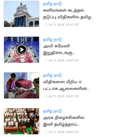
அறிக்கை தாக்கல்
தமிழ் நாடு
கனிமங்கள் கடத்தல்
தடுப்பு விதிகளில் தமிழக
அரசு திருத்தம்
Jul 11, 2026, 05:07 IST
தமிழ் நாடு
அலி கமேனி
இறுதிச்சடங்கு
வீடியோவை வெளியிட்ட
Jul 11, 2026, 04:07 IST
ஈரான் அரசு
தமிழ் நாடு
விதிகளை மீறிய 12
பட்டாசு ஆலைகளின்
உரிமம் தற்காலிக ரத்து
Jul 11, 2026, 04:07 IST
தமிழ் நாடு
அரசு நிகழ்ச்சிகளில்
இனி தமிழ்த்தாய்
வாழ்த்துக்கே முதலிடம்:
Jul 11, 2026, 04:07 IST