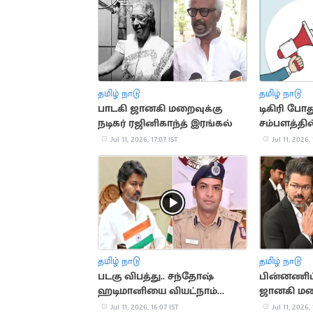
தமிழ் நாடு
தமிழ் நாடு
பாடகி ஜானகி மறைவுக்கு
டிகிரி போது
நடிகர் ரஜினிகாந்த் இரங்கல்
சம்பளத்தி
Jul 11, 2026, 17:07 IST
Jul 11, 2026, 
தமிழ் நாடு
தமிழ் நாடு
படகு விபத்து.. சந்தோஷ்
பின்னணிப்
ஹடிமானியை வியட்நாம்
ஜானகி மறை
விரைய முதலமைச்சர் விஜய்
விஜய் இரங
Jul 11, 2026, 16:07 IST
Jul 11, 2026,