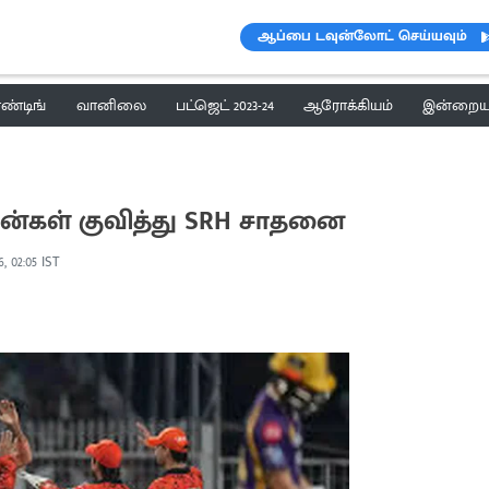
ஆப்பை டவுன்லோட் செய்யவும்
ெண்டிங்
வானிலை
பட்ஜெட் 2023-24
ஆரோக்கியம்
இன்றைய 
ரன்கள் குவித்து SRH சாதனை
, 02:05 IST