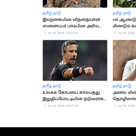
தமிழ் நாடு
தமிழ் நாடு
இயற்கையின் விந்தையான
158 ஆண்டு
ஸ்னைப்பர் பாம்பின் அரிய
மீண்டும் 
பின்னணி
அரிய மலர்
Jul 18, 2026, 13:07 IST
Jul 18, 2026,
தமிழ் நாடு
தமிழ் நாடு
உலகக் கோப்பை கால்பந்து
அனல் மின
இறுதிப்போட்டியின் நடுவராக
தொழிலாளர
சிலாவ்கோ வின்சிச் தேர்வு
அமைச்சர் ந
Jul 18, 2026, 13:07 IST
Jul 18, 2026,
வேண்டுக