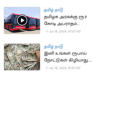
குட்டி பிறப்பு!
தமிழ் நாடு
தமிழக அரசுக்கு ரூ.9
கோடி அபராதம்
செலுத்திய OHM
Jul 18, 2026, 07:07 IST
நிறுவனம்
தமிழ் நாடு
இனி உங்கள் ரூபாய்
நோட்டுகள் கிழியாது..
அரசு அதிரடி முடிவு
Jul 18, 2026, 01:07 IST