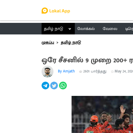
தமிழ் நாடு
லோக்கல்
வேலை
டிர
முகப்பு
தமிழ் நாடு
ஒரே சீசனில் 9 முறை 200+ 
By Amjath
2601
பார்த்தது
May 24, 2026