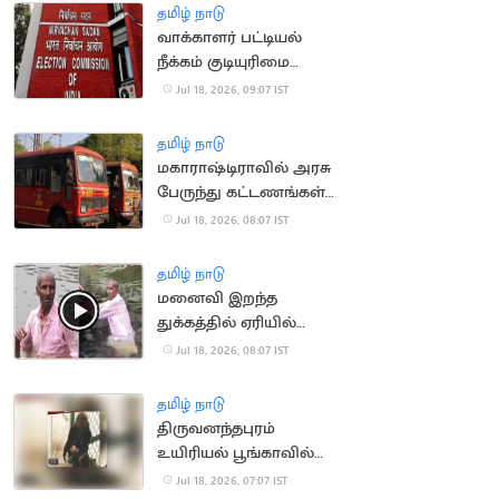
தமிழ் நாடு
வாக்காளர் பட்டியல்
நீக்கம் குடியுரிமை
இழப்பாகாது: உச்ச
Jul 18, 2026, 09:07 IST
நீதிமன்றம்
தமிழ் நாடு
மகாராஷ்டிராவில் அரசு
பேருந்து கட்டணங்கள்
உயர்வு
Jul 18, 2026, 08:07 IST
தமிழ் நாடு
மனைவி இறந்த
துக்கத்தில் ஏரியில்
குதித்து தற்கொலை
Jul 18, 2026, 08:07 IST
செய்ய முயன்ற நபர்
மீட்பு
தமிழ் நாடு
திருவனந்தபுரம்
உயிரியல் பூங்காவில்
நீலகிரி கருங்குரங்கு
Jul 18, 2026, 07:07 IST