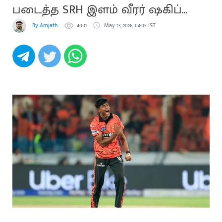
படைத்த SRH இளம் வீரர் ஷகிப்
ஹுசைன்
By Amjath
4001
May 23, 2026, 04:05 IST