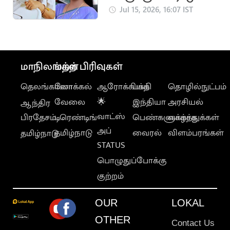
பிரபல நடிகை உமா
Jul 15, 2026, 16:07 IST
சங்கரி
மாநிலங்கள்
மற்ற பிரிவுகள்
தெலங்கானா
லோக்கல்
ஆரோக்கியம்
பக்தி
தொழில்நுட்பம்
வேலை
🌟
இந்தியா
அரசியல்
ஆந்திர
வாட்ஸ்
பிரதேசம்
டிரெண்டிங்
பெண்களுக்காக
வாழ்த்துக்கள்
அப்
தமிழ்நாடு
வைரல்
விளம்பரங்கள்
தமிழ்நாடு
STATUS
பொழுதுப்போக்கு
குற்றம்
OUR
LOKAL
OTHER
Contact Us