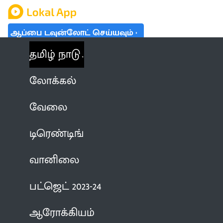
ஆப்பை டவுன்லோட் செய்யவும்
தமிழ் நாடு
லோக்கல்
வேலை
டிரெண்டிங்
வானிலை
பட்ஜெட் 2023-24
ஆரோக்கியம்