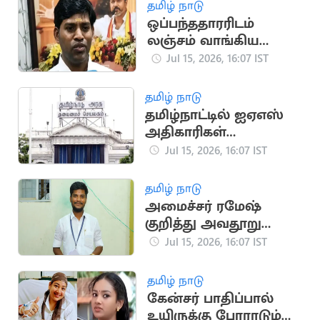
தமிழ் நாடு
ஒப்பந்ததாரரிடம்
லஞ்சம் வாங்கிய
தவெக ஊராட்சித்
Jul 15, 2026, 16:07 IST
தலைவர் கைது
தமிழ் நாடு
தமிழ்நாட்டில் ஐஏஎஸ்
அதிகாரிகள்
இடமாற்றம்: புதிய
Jul 15, 2026, 16:07 IST
பட்டியல் வெளியீடு
தமிழ் நாடு
அமைச்சர் ரமேஷ்
குறித்து அவதூறு
பரப்பியதாக 3 பேர் மீது
Jul 15, 2026, 16:07 IST
வழக்கு பதிவு
தமிழ் நாடு
கேன்சர் பாதிப்பால்
உயிருக்கு போராடும்