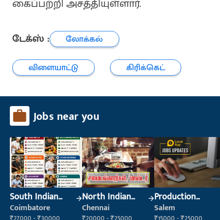
கைப்பற்றி அசத்தியுள்ளார்.
டேக்ஸ் :
லோக்கல்
விளையாட்டு
கிரிக்கெட்
Jobs near you
South Indian
North Indian
Production
Cook
Cook
Supervisor
Coimbatore
Chennai
Salem
₹27000 - ₹30000
₹20000 - ₹25000
₹15000 - ₹25000