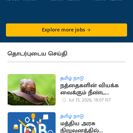
Explore more jobs
தொடர்புடைய செய்தி
தமிழ் நாடு
நத்தைகளின் வியக்க
வைக்கும் நீண்ட
ஆயுள் கால
Jul 15, 2026, 18:07 IST
ரகசியங்கள்
தமிழ் நாடு
மத்திய அரசு
நிறுவனத்தில்