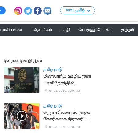
Tamil தமிழ்
ராசி பலன்
பஞ்சாங்கம்
பக்தி
பொழுதுப்போக்கு
குற்றம்
டிரெண்டிங் நியூஸ்
தமிழ் நாடு
மின்வாரிய ஊழியர்கள்
பணிநேரத்தில்
அடையாள அட்டை
Jul 08, 2026, 06:07 IST
அணிவது இனி
கட்டாயம்
தமிழ் நாடு
கரூர் விவகாரம்.. நாதக
கோரிக்கை நிராகரிப்பு
Jul 08, 2026, 06:07 IST