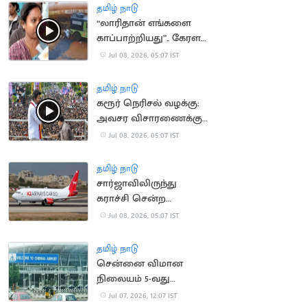
தமிழ் நாடு
“லாரிதான் எங்களை
காப்பாற்றியது”.. கேரள
நிலச்சரிவில்
Jul 08, 2026, 05:07 IST
சிக்கியவர்கள் பேட்டி
தமிழ் நாடு
கரூர் நெரிசல் வழக்கு:
அவசர விசாரணைக்கு
மதுரை கிளை மறுப்பு
Jul 08, 2026, 05:07 IST
தமிழ் நாடு
சார்ஜாவிலிருந்து
கராச்சி சென்ற
விமானம் 5 பேருடன்
Jul 08, 2026, 05:07 IST
மாயம்
தமிழ் நாடு
சென்னை விமான
நிலையம் 5-வது
இடத்தையும் இழக்கும்
Jul 07, 2026, 12:07 IST