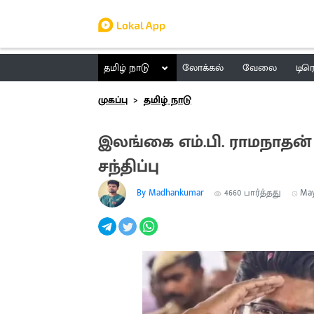
தமிழ் நாடு
லோக்கல்
வேலை
டிர
முகப்பு
தமிழ் நாடு
இலங்கை எம்.பி. ராமநாதன்
சந்திப்பு
By Madhankumar
4660
பார்த்தது
May