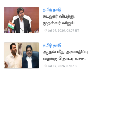
அபாயம்
தமிழ் நாடு
கடலூர் விபத்து:
முதல்வர் விஜய்
ஆறுதல், நிதியுதவி
Jul 07, 2026, 08:07 IST
அறிவிப்பு
தமிழ் நாடு
ஆதவ் மீது அவமதிப்பு
வழக்கு தொடர உச்ச
நீதிமன்றம் அனுமதி
Jul 07, 2026, 07:07 IST