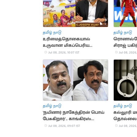
தமிழ் நாடு
தமிழ் நாடு
உரிமைத்தொகையால்
ரொனால்டோ
உருவான மிகப்பெரிய
சிராஜ் பகி
பொருளாதார மாற்றம்
பதிவு
Jul 08, 2026, 10:07 IST
Jul 08, 2026,
தமிழ் நாடு
தமிழ் நாடு
'நயினார் நாகேந்திரன் பொய்
கல்லூரி ம
பேசுகிறார்'.. காங்கிரஸ்
தொல்லை.
குற்றச்சாட்டு
கைது செய்
Jul 08, 2026, 09:07 IST
Jul 08, 2026,
படை போலீ