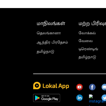
மாநிலங்கள்
மற்ற பிரிவு
தெலங்கானா
லோக்கல்
வேலை
ஆந்திர பிரதேசம்
டிரெண்டிங்
தமிழ்நாடு
தமிழ்நாடு