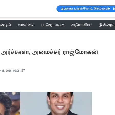
ஆப்பை டவுன்லோட் செய்யவும்
ெண்டிங்
வானிலை
பட்ஜெட் 2023-24
ஆரோக்கியம்
இன்றைய 
 அர்ச்சுனா, அமைச்சர் ராஜ்மோகன்
 16, 2026, 09:05 IST