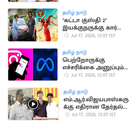
ஸ்டாலின் கண்டனம்
தமிழ் நாடு
"கட்டா குஸ்தி 2"
இயக்குநருக்கு கார்
பரிசளித்த விஷ்ணு
Jul 17, 2026, 12:07 IST
விஷால்
தமிழ் நாடு
பெற்றோருக்கு
எச்சரிக்கை அனுப்பும்
இன்ஸ்டாகிராம் புதிய
Jul 17, 2026, 12:07 IST
வசதி
தமிழ் நாடு
எம்.ஆர்.விஜயபாஸ்கரு
க்கு எதிரான தேர்தல்
வழக்கு வாபஸ்
Jul 17, 2026, 12:07 IST