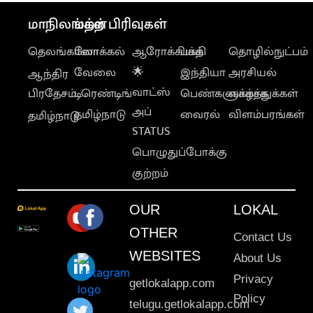
மாநிலங்கள்
மற்ற பிரிவுகள்
தெலங்கானா
லோக்கல்
ஆரோக்கியம்
பக்தி
தொழில்நுட்பம்
வேலை
🌟
இந்தியா
அரசியல்
ஆந்திர
வாட்ஸ்
பிரதேசம்
டிரெண்டிங்
பெண்களுக்காக
வாழ்த்துக்கள்
அப்
தமிழ்நாடு
வைரல்
விளம்பரங்கள்
தமிழ்நாடு
STATUS
பொழுதுப்போக்கு
குற்றம்
OUR
LOKAL
OTHER
Contact Us
WEBSITES
About Us
Privacy
getlokalapp.com
Policy
telugu.getlokalapp.com