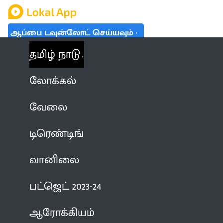
ஆப்பை டவுன்லோட் செய்யவும்
தமிழ் நாடு
லோக்கல்
வேலை
டிரெண்டிங்
வானிலை
பட்ஜெட் 2023-24
ஆரோக்கியம்