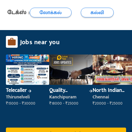
டேக்ஸ் :
லோக்கல்
கல்வி
Jobs near you
Telecaller
Quality
North Indian
Inspector
Cook
Thirunelveli
Kanchipuram
Chennai
₹15000 - ₹30000
₹18000 - ₹25000
₹20000 - ₹25000