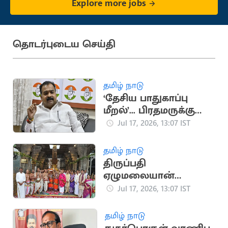
Explore more jobs
தொடர்புடைய செய்தி
தமிழ் நாடு
‘தேசிய பாதுகாப்பு
மீறல்’... பிரதமருக்கு
மாணிக்கம் தாகூர்
Jul 17, 2026, 13:07 IST
கடிதம்
தமிழ் நாடு
திருப்பதி
ஏழுமலையான்
கோவிலில்
Jul 17, 2026, 13:07 IST
கோலாகலமாக
நடைபெற்ற ஆனிவார
தமிழ் நாடு
ஆஸ்தான விழா