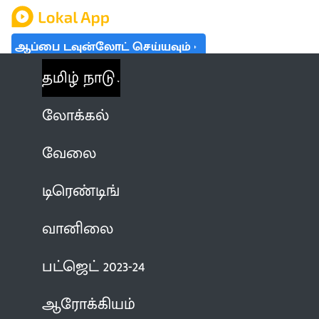
ஆப்பை டவுன்லோட் செய்யவும்
தமிழ் நாடு
லோக்கல்
வேலை
டிரெண்டிங்
வானிலை
பட்ஜெட் 2023-24
ஆரோக்கியம்