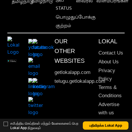
தமிழ்நாடு
வைரல்
விளம்பரங்கள்
தமிழ்நாடு
STATUS
பொழுதுப்போக்கு
குற்றம்
OUR
LOKAL
OTHER
Contact Us
WEBSITES
About Us
Privacy
getlokalapp.com
Policy
telugu.getlokalapp.com
Terms &
Conditions
Advertise
with us
Sitemap
சமீபத்திய செய்திகள் மற்றும் வேலைகளைப் பெற
பதிவிறக்க Lokal App
Lokal App நிறுவவும்
This material may not be published, transmitted, rewritten or redistributed. © 2020 Lokal App. All rights reserved.