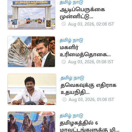
தமிழ் நாடு
ஆடிப்பெருக்கை
முன்னிட்டு
ஒட்டன்சத்திரம்
Aug 03, 2026, 02:08 IST
காய்கறி சந்தைக்கு
இன்று விடுமுறை
தமிழ் நாடு
மகளிர்
உரிமைத்தொகை
ரூ.2,500 எப்போது?..
Aug 03, 2026, 01:08 IST
பட்ஜெட்டில் பதில்
கிடைக்குமா?
தமிழ் நாடு
தவெகவுக்கு எதிராக
உதயநிதி
தலைமையில்
Aug 03, 2026, 01:08 IST
தஞ்சையில் திமுக
ஆர்ப்பாட்டம்
தமிழ் நாடு
தமிழகத்தில் 6
மாவட்டங்களுக்கு மிக