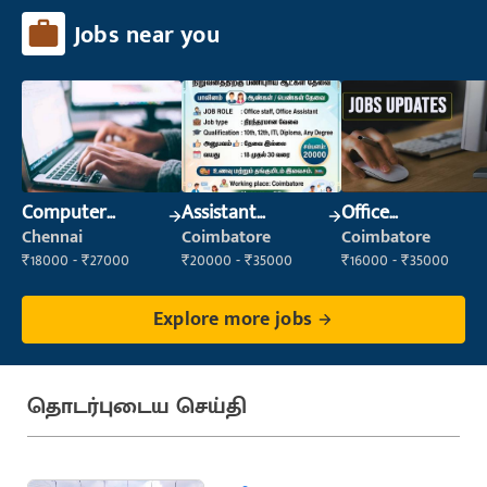
Jobs near you
Computer
Assistant
Office
Operator
Manager
Administrator
Chennai
Coimbatore
Coimbatore
₹18000 - ₹27000
₹20000 - ₹35000
₹16000 - ₹35000
Explore more jobs
தொடர்புடைய செய்தி