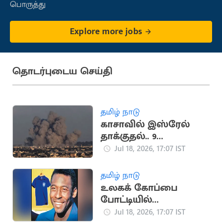
பொருத்து
Explore more jobs
தொடர்புடைய செய்தி
தமிழ் நாடு
காசாவில் இஸ்ரேல்
தாக்குதல்.. 9
பாலஸ்தீனர்கள்
Jul 18, 2026, 17:07 IST
உயிரிழப்பு
தமிழ் நாடு
உலகக் கோப்பை
போட்டியில்
பயன்படுத்திய பீலே
Jul 18, 2026, 17:07 IST