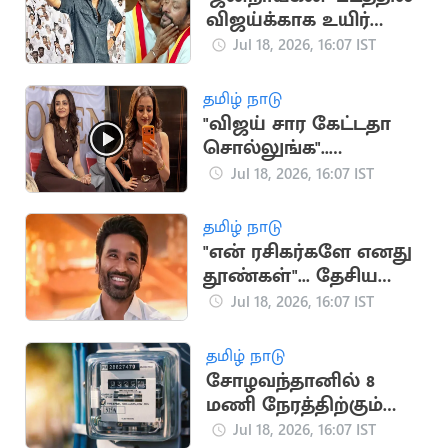
விஜய்க்காக உயிர்
கொடுக்கும் நண்பன்
Jul 18, 2026, 16:07 IST
நான்”.. அமைச்சர்
ஸ்ரீநாத்
தமிழ் நாடு
"விஜய் சார கேட்டதா
சொல்லுங்க"..
திரிஷாவை நோக்கி
Jul 18, 2026, 16:07 IST
குரல் எழுப்பிய
ரசிகர்கள்
தமிழ் நாடு
"என் ரசிகர்களே எனது
தூண்கள்"... தேசிய
விருதுக்கு தனுஷ்
Jul 18, 2026, 16:07 IST
நெகிழ்ச்சி பதிவு
தமிழ் நாடு
சோழவந்தானில் 8
மணி நேரத்திற்கும்
மேலாக மின்தடை..
Jul 18, 2026, 16:07 IST