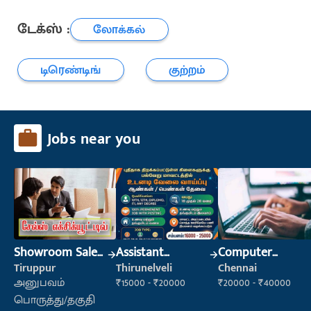
டேக்ஸ் :
லோக்கல்
டிரெண்டிங்
குற்றம்
Jobs near you
Showroom Sales
Assistant
Computer
Executive (Retail
Manager
Operator
Tiruppur
Thirunelveli
Chennai
Sales)
அனுபவம்
₹15000 - ₹20000
₹20000 - ₹40000
பொருத்து/தகுதி