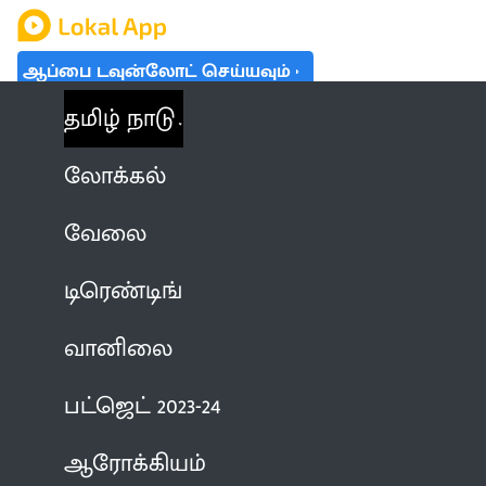
ஆப்பை டவுன்லோட் செய்யவும்
தமிழ் நாடு
லோக்கல்
வேலை
டிரெண்டிங்
வானிலை
பட்ஜெட் 2023-24
ஆரோக்கியம்