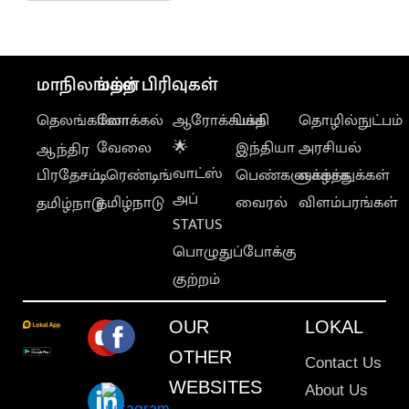
மக்கள் அவதி
மாநிலங்கள்
மற்ற பிரிவுகள்
தெலங்கானா
லோக்கல்
ஆரோக்கியம்
பக்தி
தொழில்நுட்பம்
வேலை
🌟
இந்தியா
அரசியல்
ஆந்திர
வாட்ஸ்
பிரதேசம்
டிரெண்டிங்
பெண்களுக்காக
வாழ்த்துக்கள்
அப்
தமிழ்நாடு
வைரல்
விளம்பரங்கள்
தமிழ்நாடு
STATUS
பொழுதுப்போக்கு
குற்றம்
OUR
LOKAL
OTHER
Contact Us
WEBSITES
About Us