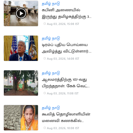
தமிழ் நாடு
கபினி அணையில்
இருந்து தமிழகத்திற்கு 30
ஆயிரம் கன அடி நீர்
Aug 03, 2026, 15:08 IST
திறப்பு
தமிழ் நாடு
டிரம்ப் புதிய பொய்யை
அவிழ்த்து விட்டுள்ளார்:
ஈரானிய ஊடகங்கள்
Aug 03, 2026, 14:08 IST
சாடல்
தமிழ் நாடு
ஆலமரத்திற்கு 107-வது
பிறந்தநாள்: கேக் வெட்டி
கொண்டாடிய
Aug 03, 2026, 11:08 IST
மாணவர்கள்
தமிழ் நாடு
கூலித் தொழிலாளியின்
மனைவி கணக்கில்
ரூ.100 கோடி வரவு:
Aug 03, 2026, 10:08 IST