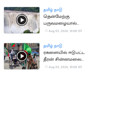
அதிர்ச்சி சம்பவம்
தமிழ் நாடு
தென்மேற்கு
பருவமழையால்
ஆர்ப்பரித்து கொட்டும்
Aug 03, 2026, 10:08 IST
அதிரப்பள்ளி நீர்வீழ்ச்சி
தமிழ் நாடு
ரகளையில் ஈடுபட்ட
தீரன் சின்னமலை
பேரவையினரை
Aug 03, 2026, 10:08 IST
கட்டுப்படுத்த திணறிய
போலீஸ்