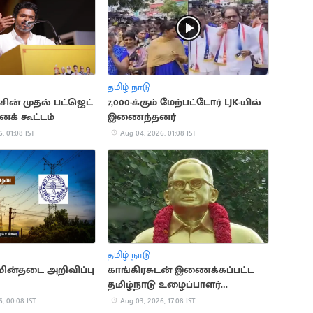
தமிழ் நாடு
ன் முதல் பட்ஜெட்
7,000-க்கும் மேற்பட்டோர் LJK-யில்
் கூட்டம்
இணைந்தனர்
, 01:08 IST
Aug 04, 2026, 01:08 IST
தமிழ் நாடு
ின்தடை அறிவிப்பு
காங்கிரசுடன் இணைக்கப்பட்ட
தமிழ்நாடு உழைப்பாளர்
கட்சியின் வரலாறு
, 00:08 IST
Aug 03, 2026, 17:08 IST