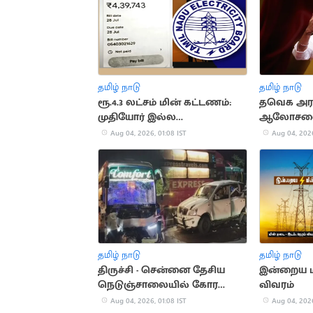
தமிழ் நாடு
தமிழ் நாடு
ரூ.4.3 லட்சம் மின் கட்டணம்:
தவெக அரசி
முதியோர் இல்ல
ஆலோசனைக
நிர்வாகிகளுக்கு அதிர்ச்சி
Aug 04, 2026, 01:08 IST
Aug 04, 2026
தமிழ் நாடு
தமிழ் நாடு
திருச்சி - சென்னை தேசிய
இன்றைய ம
நெடுஞ்சாலையில் கோர
விவரம்
விபத்து: 3 பேர் பலி
Aug 04, 2026, 01:08 IST
Aug 04, 2026