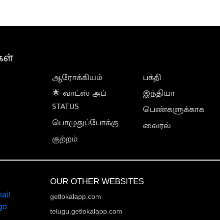
கள்
ஆரோக்கியம்
பக்தி
🌟 வாட்ஸ் அப்
இந்தியா
STATUS
பெண்களுக்காக
பொழுதுப்போக்கு
வைரல்
குற்றம்
OUR OTHER WEBSITES
getlokalapp.com
telugu.getlokalapp.com