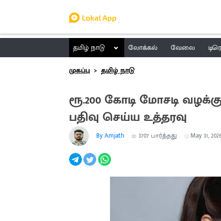
தமிழ் நாடு
லோக்கல்
வேலை
டிர
முகப்பு
தமிழ் நாடு
ரூ.200 கோடி மோசடி வழக்கு:
பதிவு செய்ய உத்தரவு
By Amjath
3707
பார்த்தது
May 31, 2026