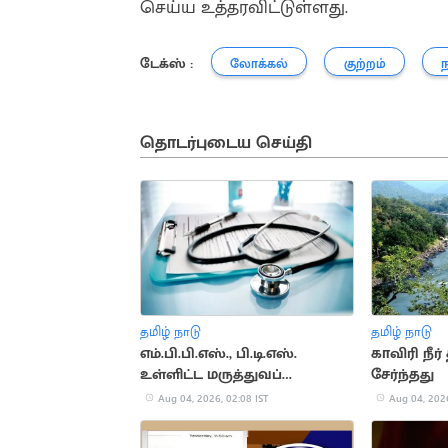
செய்ய உத்தரவிட்டுள்ளது.
டேக்ஸ் :
லோக்கல்
குற்றம்
தொடர்புடைய செய்தி
தமிழ் நாடு
தமிழ் நாடு
எம்.பி.பி.எஸ்., பி.டி.எஸ்.
காவிரி நீர்
உள்ளிட்ட மருத்துவப்
சேர்ந்தது
படிப்புகளுக்கு இன்று
Aug 04, 2026, 02:08 IST
Aug 04, 2026
கலந்தாய்வு