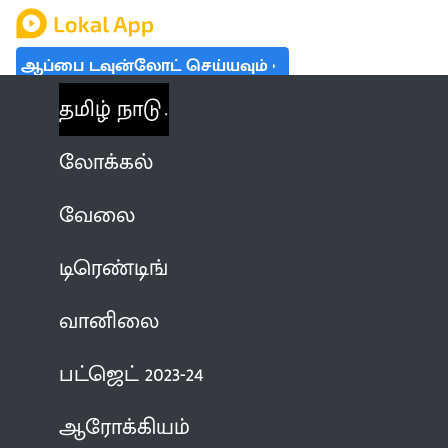
ஆப்பை டவுன்லோட் செய்யவும்
தமிழ் நாடு
லோக்கல்
வேலை
டிரெண்டிங்
வானிலை
பட்ஜெட் 2023-24
ஆரோக்கியம்