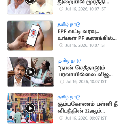
துறையில் மூர்த்தி
பணம் வசூலித்ததாக
Jul 16, 2026, 10:07 IST
அமைச்சர்
நிர்மல்குமார்
தமிழ் நாடு
குற்றச்சாட்டு
EPF வட்டி வரவு...
உங்கள் PF கணக்கில்
பணம் வந்ததா?
Jul 16, 2026, 10:07 IST
தமிழ் நாடு
"நான் செத்தாலும்
பரவாயில்லை விஜயை
பாக்கணும்".. பெண்
Jul 16, 2026, 10:07 IST
போராட்டம்
தமிழ் நாடு
கும்பகோணம் பள்ளி தீ
விபத்தின் 22ஆம்
ஆண்டு நினைவு
Jul 16, 2026, 09:07 IST
தினம் அனுசரிப்பு