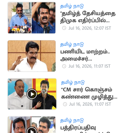
தமிழ் நாடு
"தமிழ்த் தேசியத்தை
திமுக எதிர்ப்பில்
முடக்கிவிட்டனர்"..
Jul 16, 2026, 12:07 IST
சீமானுக்கு எதிராக
திருமா பேச்சு
தமிழ் நாடு
பணியிட மாற்றம்..
அமைச்சர்
நிர்மல்குமாரின்
Jul 16, 2026, 11:07 IST
மனைவிக்கு மட்டும்
சிறப்பு சலுகையா?
தமிழ் நாடு
"CM சார் கொஞ்சம்
கண்ணை முழித்து
பாருங்கள்".. முன்னாள்
Jul 16, 2026, 11:07 IST
அமைச்சர் ரகுபதி
தமிழ் நாடு
பத்திரப்பதிவு