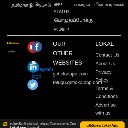
அப்
தமிழ்நாடு
வைரல்
விளம்பரங்கள்
தமிழ்நாடு
STATUS
பொழுதுப்போக்கு
குற்றம்
OUR
LOKAL
OTHER
Contact Us
WEBSITES
About Us
Privacy
getlokalapp.com
Policy
telugu.getlokalapp.com
Terms &
Conditions
Advertise
with us
Sitemap
சமீபத்திய செய்திகள் மற்றும் வேலைகளைப் பெற
பதிவிறக்க Lokal App
Lokal App நிறுவவும்
This material may not be published, transmitted, rewritten or redistributed. © 2020 Lokal App. All rights reserved.