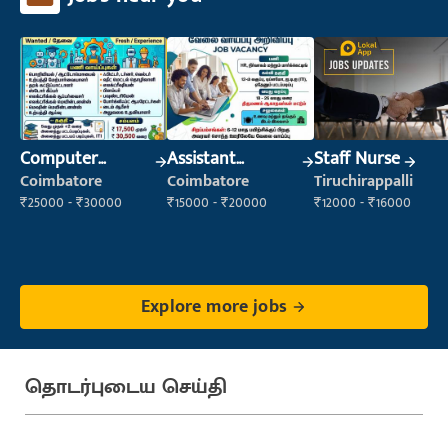
Computer
Assistant
Staff Nurse
Operator
Manager
Coimbatore
Coimbatore
Tiruchirappalli
₹25000 - ₹30000
₹15000 - ₹20000
₹12000 - ₹16000
Explore more jobs
தொடர்புடைய செய்தி