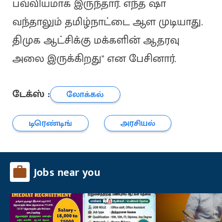
பவ்வியமாக இருந்தார். எந்த ஷா
வந்தாலும் தமிழ்நாட்டை ஆள முடியாது.
திமுக ஆட்சிக்கு மக்களின் ஆதரவு
அலை இருக்கிறது" என பேசினார்.
டேக்ஸ் :
லோக்கல்
டிரெண்டிங்
அரசியல்
Jobs near you