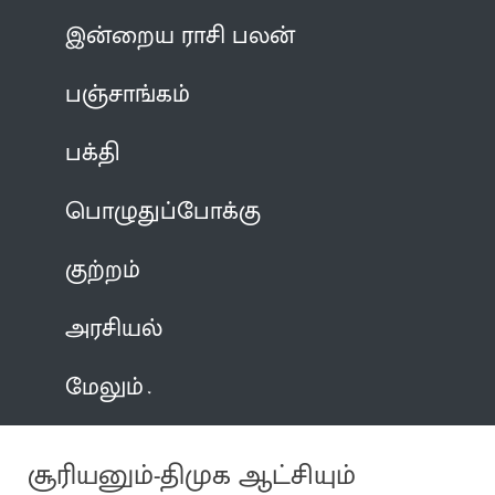
இன்றைய ராசி பலன்
பஞ்சாங்கம்
பக்தி
பொழுதுப்போக்கு
குற்றம்
அரசியல்
மேலும்
சூரியனும்-திமுக ஆட்சியும்