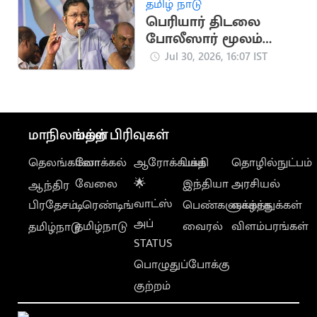
தமிழ் நாடு
பெரியார் திடலை
போலீஸார் மூலம்
முடக்குவதா? - டிடிவி
Jul 30, 2026, 16:07 IST
தினகரன் கண்டனம்
மாநிலங்கள்
மற்ற பிரிவுகள்
தெலங்கானா
லோக்கல்
ஆரோக்கியம்
பக்தி
தொழில்நுட்பம்
வேலை
🌟
இந்தியா
அரசியல்
ஆந்திர
வாட்ஸ்
பிரதேசம்
டிரெண்டிங்
பெண்களுக்காக
வாழ்த்துக்கள்
அப்
தமிழ்நாடு
வைரல்
விளம்பரங்கள்
தமிழ்நாடு
STATUS
பொழுதுப்போக்கு
குற்றம்