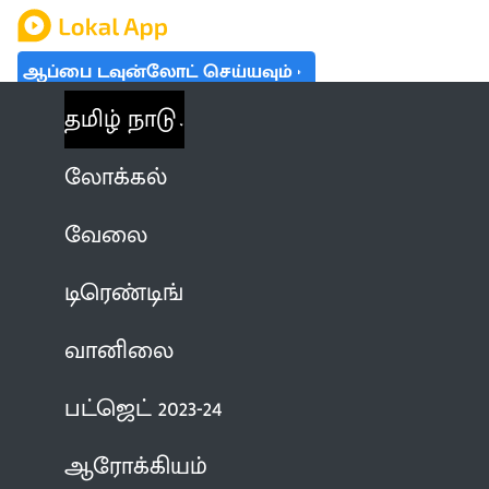
ஆப்பை டவுன்லோட் செய்யவும்
தமிழ் நாடு
லோக்கல்
வேலை
டிரெண்டிங்
வானிலை
பட்ஜெட் 2023-24
ஆரோக்கியம்