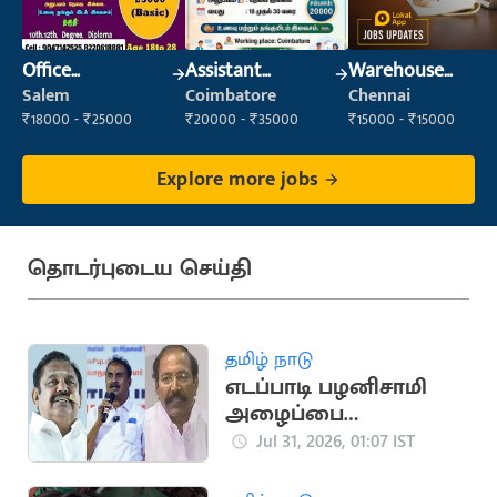
Office
Assistant
Warehouse
Maintenance
Manager
Supervisor
Salem
Coimbatore
Chennai
Staff
(Warehouse &
₹18000 - ₹25000
₹20000 - ₹35000
₹15000 - ₹15000
Fulfillment)
Explore more jobs
தொடர்புடைய செய்தி
தமிழ் நாடு
எடப்பாடி பழனிசாமி
அழைப்பை
வேலுமணி, தங்கமணி
Jul 31, 2026, 01:07 IST
ஏற்பார்களா?