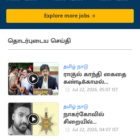
Explore more jobs
தொடர்புடைய செய்தி
தமிழ் நாடு
ராகுல் காந்தி கைதை
கண்டிக்காமல்
மௌனம் காக்கும்
Jul 22, 2026, 05:07 IST
விஜய்.. காங்கிரசார்
அதிர்ச்சி
தமிழ் நாடு
நாகர்கோவில்
சிறையில்
விசாரணைக் கைதி
Jul 22, 2026, 04:07 IST
மரணமடைந்த வழக்கு