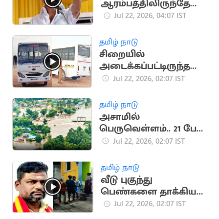
ஆரம்பத்திலிருந்தே
எதிர்த்து வந்தது
Jul 22, 2026, 04:07 IST
திமுகதான்"..
மு.க.ஸ்டாலின்
தமிழ் நாடு
சிறையில்
அடைக்கப்பட்டிருந்த
கைதி தப்பியோட்டம்
Jul 22, 2026, 02:07 IST
தமிழ் நாடு
அசாமில்
பெருவெள்ளம்.. 21 பேர்
உயிரிழப்பு
Jul 22, 2026, 02:07 IST
தமிழ் நாடு
வீடு புகுந்து
பெண்களை தாக்கிய
தவெக நிர்வாகி..
Jul 22, 2026, 02:07 IST
போலீசுக்கே மிரட்டல்