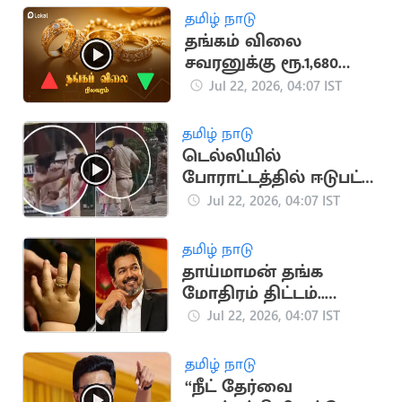
சிபிசிஐடி-க்கு மாற்றம்
தமிழ் நாடு
தங்கம் விலை
சவரனுக்கு ரூ.1,680
உயர்ந்தது
Jul 22, 2026, 04:07 IST
தமிழ் நாடு
டெல்லியில்
போராட்டத்தில் ஈடுபட்ட
பெண்ணை அறைந்த
Jul 22, 2026, 04:07 IST
DCP
தமிழ் நாடு
தாய்மாமன் தங்க
மோதிரம் திட்டம்..
வெளியான புதிய
Jul 22, 2026, 04:07 IST
அப்டேட்
தமிழ் நாடு
“நீட் தேர்வை