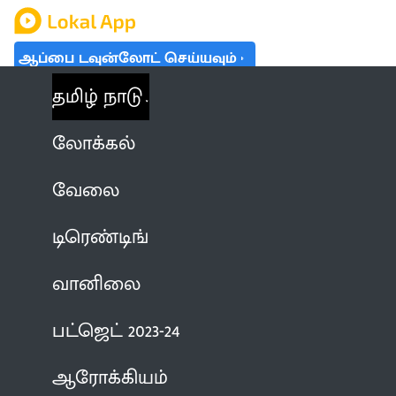
ஆப்பை டவுன்லோட் செய்யவும்
தமிழ் நாடு
லோக்கல்
வேலை
டிரெண்டிங்
வானிலை
பட்ஜெட் 2023-24
ஆரோக்கியம்