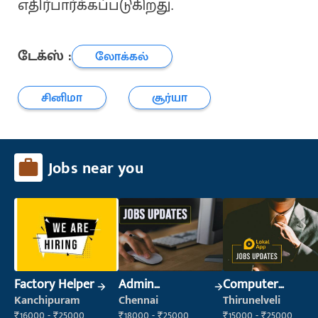
எதிர்பார்க்கப்படுகிறது.
டேக்ஸ் :
லோக்கல்
சினிமா
சூர்யா
Jobs near you
Factory Helper
Admin
Computer
Supervisor
Operator
Kanchipuram
Chennai
Thirunelveli
₹16000 - ₹25000
₹18000 - ₹25000
₹15000 - ₹25000