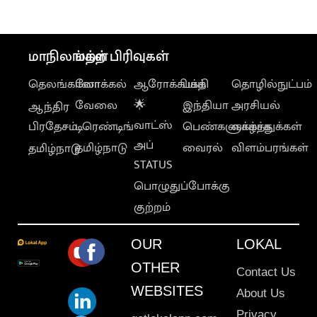
மாநிலங்கள்
மற்ற பிரிவுகள்
தெலங்கானா
லோக்கல்
ஆரோக்கியம்
பக்தி
தொழில்நுட்பம்
வேலை
🌟
இந்தியா
அரசியல்
ஆந்திர
வாட்ஸ்
பிரதேசம்
டிரெண்டிங்
பெண்களுக்காக
வாழ்த்துக்கள்
அப்
தமிழ்நாடு
வைரல்
விளம்பரங்கள்
தமிழ்நாடு
STATUS
பொழுதுப்போக்கு
குற்றம்
OUR
LOKAL
OTHER
Contact Us
WEBSITES
About Us
Privacy