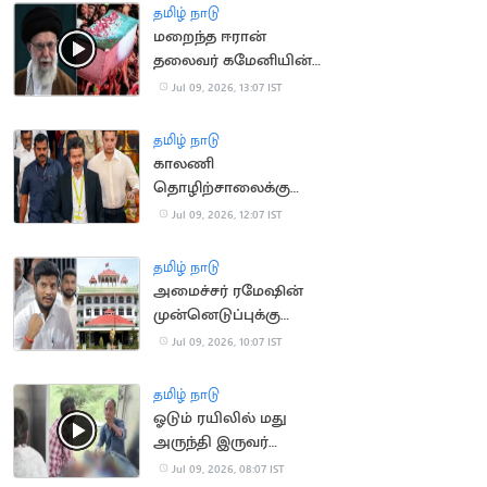
தமிழ் நாடு
மறைந்த ஈரான்
தலைவர் கமேனியின்
இறுதி ஊர்வலம்
Jul 09, 2026, 13:07 IST
தொடங்கியது
தமிழ் நாடு
காலணி
தொழிற்சாலைக்கு
நாளை அடிக்கல்
Jul 09, 2026, 12:07 IST
நாட்டுகிறார் CM விஜய்
தமிழ் நாடு
அமைச்சர் ரமேஷின்
முன்னெடுப்புக்கு
நீதிமன்றம் வரவேற்பு
Jul 09, 2026, 10:07 IST
தமிழ் நாடு
ஓடும் ரயிலில் மது
அருந்தி இருவர்
அட்டகாசம்: பயணிகள்
Jul 09, 2026, 08:07 IST