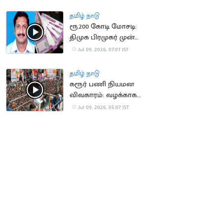
அதிர்ச்சி
தமிழ் நாடு
ரூ.200 கோடி மோசடி:
திமுக பிரமுகர் முன்
ஜாமீன் தள்ளுபடி
Jul 09, 2026, 07:07 IST
தமிழ் நாடு
கரூர் பணி நியமன
விவகாரம்: வழக்காக
விசாரிக்க
Jul 09, 2026, 05:07 IST
உயர்நீதிமன்றம் மறுப்பு