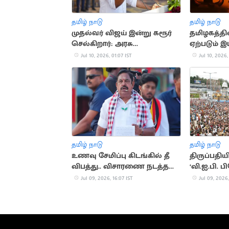
தமிழ் நாடு
தமிழ் நாடு
முதல்வர் விஜய் இன்று கரூர்
தமிழகத்தி
செல்கிறார்: அரசு
ஏற்படும் 
நிகழ்ச்சிகளில் பங்கேற்பு
Jul 10, 2026, 01:07 IST
Jul 10, 2026,
தமிழ் நாடு
தமிழ் நாடு
உணவு சேமிப்பு கிடங்கில் தீ
திருப்பதிய
விபத்து.. விசாரணை நடத்த
‘வி.ஐ.பி. ப
இபிஎஸ் வலியுறுத்தல்
Jul 09, 2026, 16:07 IST
Jul 09, 2026,