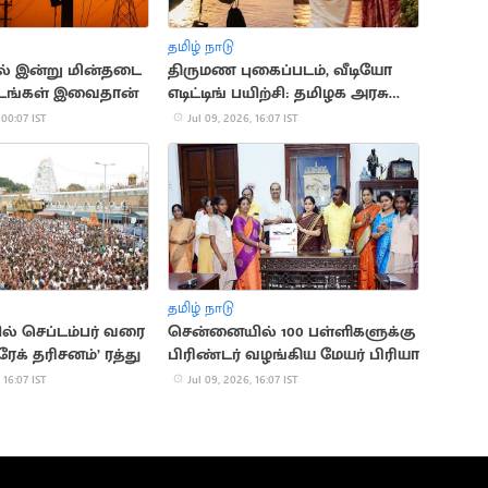
தமிழ் நாடு
ல் இன்று மின்தடை
திருமண புகைப்படம், வீடியோ
இடங்கள் இவைதான்
எடிட்டிங் பயிற்சி: தமிழக அரசு
அறிவிப்பு
 00:07 IST
Jul 09, 2026, 16:07 IST
தமிழ் நாடு
ில் செப்டம்பர் வரை
சென்னையில் 100 பள்ளிகளுக்கு
ிரேக் தரிசனம்’ ரத்து
பிரிண்டர் வழங்கிய மேயர் பிரியா
 16:07 IST
Jul 09, 2026, 16:07 IST