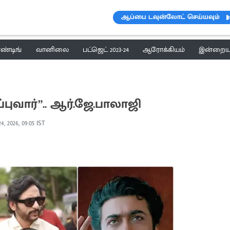
ஆப்பை டவுன்லோட் செய்யவும்
ெண்டிங்
வானிலை
பட்ஜெட் 2023-24
ஆரோக்கியம்
இன்றைய 
்புவார்”.. ஆர்.ஜே.பாலாஜி
4, 2026, 09:05 IST