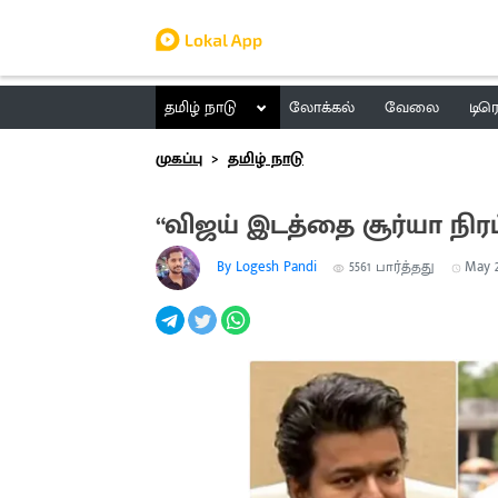
தமிழ் நாடு
லோக்கல்
வேலை
டிர
முகப்பு
தமிழ் நாடு
“விஜய் இடத்தை சூர்யா நிரப
By Logesh Pandi
5561
பார்த்தது
May 2