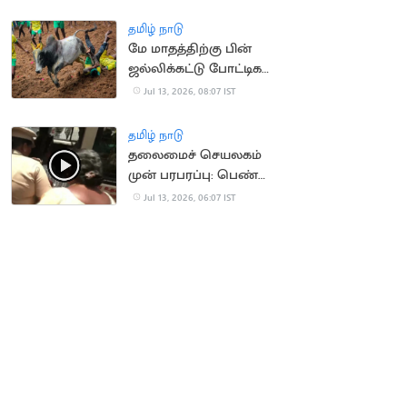
பிரிட்டன்
தமிழ் நாடு
மே மாதத்திற்கு பின்
ஜல்லிக்கட்டு போட்டிகள்
நடத்தக்கூடாது..
Jul 13, 2026, 08:07 IST
நீதிமன்றம்
தமிழ் நாடு
தலைமைச் செயலகம்
முன் பரபரப்பு: பெண்
தற்கொலை முயற்சி!
Jul 13, 2026, 06:07 IST