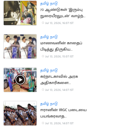
தமிழ் நாடு
73 ஆண்டுகள் 'இரும்பு
நுரையீரலுடன்' வாழ்ந்த
அமெரிக்க பெண்
Jul 13, 2026, 16:07 IST
காலமானார்
தமிழ் நாடு
மாணவனின் காதைப்
பிடித்து திருகிய
முன்னாள் அமைச்சர்
Jul 13, 2026, 15:07 IST
மீது வழக்கு
தமிழ் நாடு
கர்நாடகாவில் அரசு
அதிகாரிகளை
துடைப்பத்தால்
Jul 13, 2026, 14:07 IST
வெளுத்த மக்கள்
தமிழ் நாடு
ஈரானின் IRGC படையை
பயங்கரவாத
அமைப்பாக அறிவித்தது
Jul 13, 2026, 14:07 IST