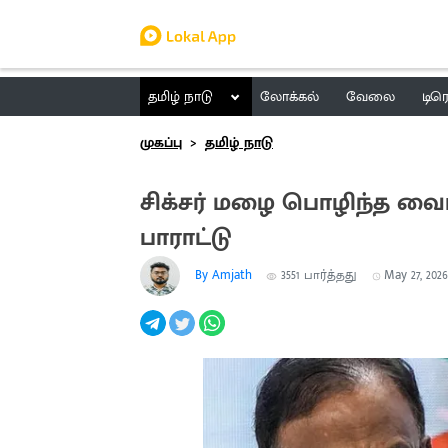
தமிழ் நாடு
லோக்கல்
வேலை
டிர
முகப்பு
தமிழ் நாடு
சிக்சர் மழை பொழிந்த வைபவ
பாராட்டு
By Amjath
3551
பார்த்தது
May 27, 2026