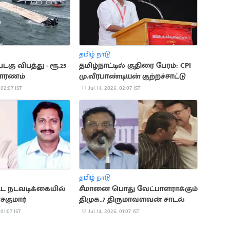
தமிழ் நாடு
டகு விபத்து - ரூ.25
தமிழ்நாட்டில் குதிரை பேரம்: CPI
வாரணம்
மு.வீரபாண்டியன் குற்றச்சாட்டு
 02:07 IST
Jul 14, 2026, 02:07 IST
தமிழ் நாடு
ட்ட நடவடிக்கையில்
சீமானை பொது வேட்பாளராக்கும்
சகுமார்
திமுக..? திருமாவளவன் சாடல்
 01:07 IST
Jul 14, 2026, 01:07 IST