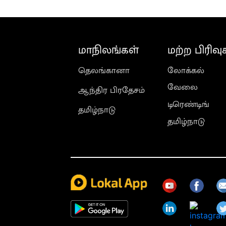
மாநிலங்கள்
மற்ற பிரிவு
தெலங்கானா
லோக்கல்
வேலை
ஆந்திர பிரதேசம்
டிரெண்டிங்
தமிழ்நாடு
தமிழ்நாடு