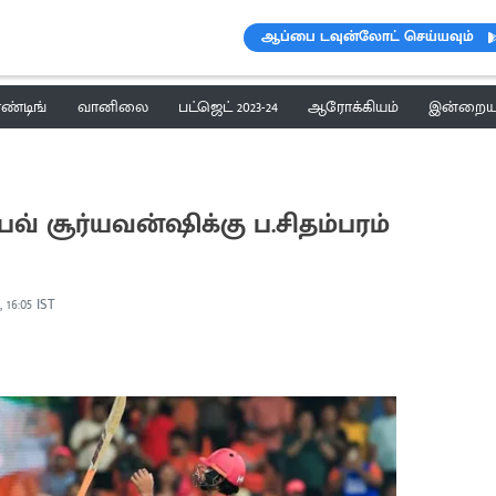
ஆப்பை டவுன்லோட் செய்யவும்
ெண்டிங்
வானிலை
பட்ஜெட் 2023-24
ஆரோக்கியம்
இன்றைய 
் சூர்யவன்ஷிக்கு ப.சிதம்பரம்
, 16:05 IST