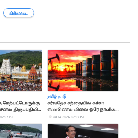
கிரிக்கெட்
தமிழ் நாடு
ு மேற்பட்டோருக்கு
சர்வதேச சந்தையில் கச்சா
னம்: திருப்பதியில்
எண்ணெய் விலை ஒரே நாளில்
ம்
10% உயர்வு
 02:07 IST
Jul 14, 2026, 02:07 IST