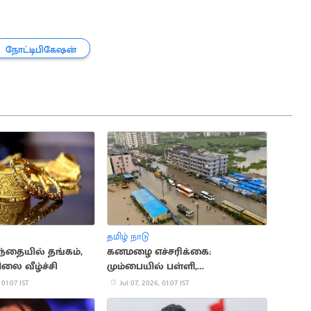
நோட்டிபிகேஷன்
தமிழ் நாடு
ந்தையில் தங்கம்,
கனமழை எச்சரிக்கை:
லை வீழ்ச்சி
மும்பையில் பள்ளி,
கல்லூரிகளுக்கு விடுமுறை
 01:07 IST
Jul 07, 2026, 01:07 IST