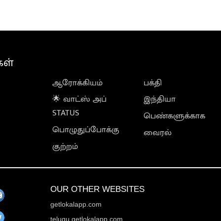
கள்
ஆரோக்கியம்
பக்தி
🌟 வாட்ஸ் அப்
இந்தியா
STATUS
பெண்களுக்காக
பொழுதுப்போக்கு
வைரல்
குற்றம்
OUR OTHER WEBSITES
getlokalapp.com
telugu.getlokalapp.com