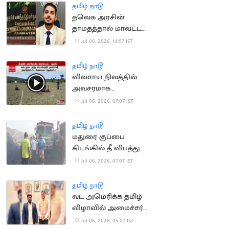
தமிழ் நாடு
தவெக அரசின்
தாமதத்தால் மாவட்ட
ஆட்சியருக்கு ரூ.80,000
Jul 06, 2026, 14:07 IST
அபராதம்
தமிழ் நாடு
விவசாய நிலத்தில்
அவசரமாக
தரையிறங்கிய
Jul 06, 2026, 07:07 IST
விமானப்படை
ஹெலிகாப்டர்
தமிழ் நாடு
மதுரை குப்பை
கிடங்கில் தீ விபத்து:
இரண்டாம் நாளாக புகை
Jul 06, 2026, 07:07 IST
மண்டலம்
தமிழ் நாடு
வட அமெரிக்க தமிழ்
விழாவில் அமைச்சர்
ராஜ்மோகன் பங்கேற்பு
Jul 06, 2026, 05:07 IST