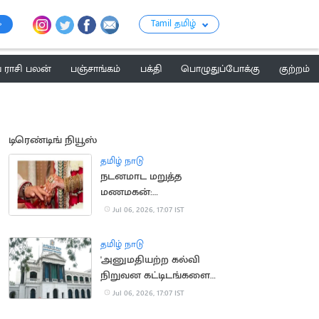
Tamil தமிழ்
ராசி பலன்
பஞ்சாங்கம்
பக்தி
பொழுதுப்போக்கு
குற்றம்
டிரெண்டிங் நியூஸ்
தமிழ் நாடு
நடனமாட மறுத்த
மணமகன்:
திருமணத்தை நிறுத்திய
Jul 06, 2026, 17:07 IST
மணமகள் தந்தை
தமிழ் நாடு
'அனுமதியற்ற கல்வி
நிறுவன கட்டிடங்களை
வரன்முறைப்படுத்த
Jul 06, 2026, 17:07 IST
மீண்டும் வாய்ப்பு'