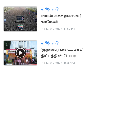
தமிழ் நாடு
ஈரான் உச்ச தலைவர்
காமேனி
இறுதிச்சடங்கில் 2 கோடி
Jul 05, 2026, 17:07 IST
பேர் அஞ்சலி
தமிழ் நாடு
’முதல்வர் படைப்பகம்’
திட்டத்தின் பெயர்
மாற்றம்?
Jul 05, 2026, 10:07 IST