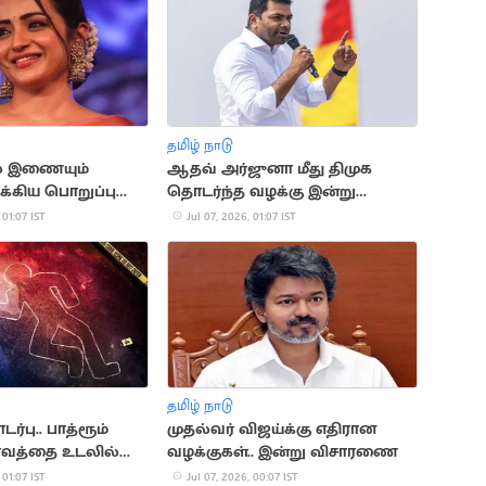
தமிழ் நாடு
் இணையும்
ஆதவ் அர்ஜுனா மீது திமுக
முக்கிய பொறுப்பு
தொடர்ந்த வழக்கு இன்று
ுகிறது
விசாரணை
 01:07 IST
Jul 07, 2026, 01:07 IST
தமிழ் நாடு
்பு.. பாத்ரூம்
முதல்வர் விஜய்க்கு எதிரான
ிரவத்தை உடலில்
வழக்குகள்.. இன்று விசாரணை
ி கணவன் கொலை
 01:07 IST
Jul 07, 2026, 00:07 IST