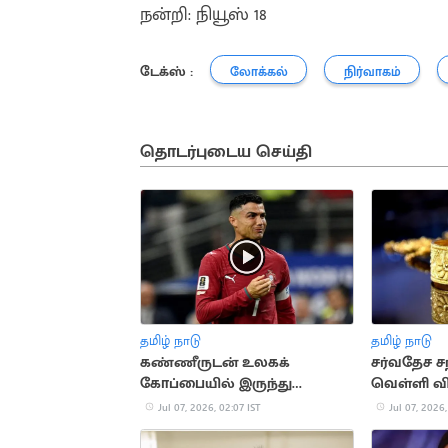
நன்றி: நியூஸ் 18
டேக்ஸ் :
லோக்கல்
நிர்வாகம்
தொடர்புடைய செய்தி
தமிழ் நாடு
தமிழ் நாடு
கண்ணீருடன் உலகக்
சர்வதேச ச
கோப்பையில் இருந்து
வெள்ளி வி
விடைபெற்றார் ரொனால்டோ
Jul 07, 2026, 02:07 IST
Jul 07, 2026,