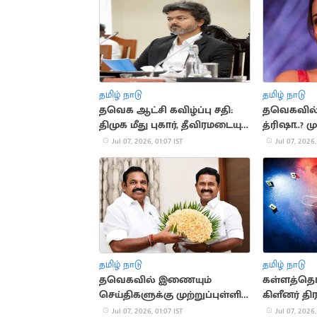
தமிழ் நாடு
தமிழ் நாடு
தவெக ஆட்சி கவிழ்ப்பு சதி:
தவெகவில
திமுக மீது புகார், தீவிரமடையும்
த்ரிஷா..? 
விசாரணை!
வழங்கப்பட
Jul 07, 2026, 01:07 IST
Jul 07, 2026,
தமிழ் நாடு
தமிழ் நாடு
தவெகவில் இணையும்
கள்ளத்தொடர
செய்திகளுக்கு முற்றுப்புள்ளி
கிளீனர் த
வைத்த காமராஜ்
செலுத்த
Jul 07, 2026, 01:07 IST
Jul 07, 2026,