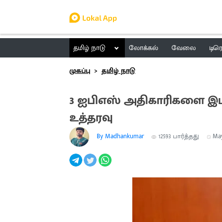
தமிழ் நாடு
லோக்கல்
வேலை
டிர
முகப்பு
தமிழ் நாடு
3 ஐபிஎஸ் அதிகாரிகளை இடம
உத்தரவு
By Madhankumar
12593
பார்த்தது
May