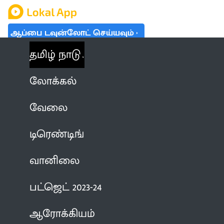
ஆப்பை டவுன்லோட் செய்யவும்
தமிழ் நாடு
லோக்கல்
வேலை
டிரெண்டிங்
வானிலை
பட்ஜெட் 2023-24
ஆரோக்கியம்