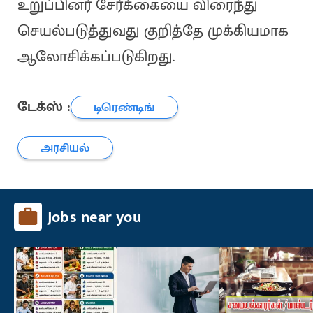
உறுப்பினர் சேர்க்கையை விரைந்து
செயல்படுத்துவது குறித்தே முக்கியமாக
ஆலோசிக்கப்படுகிறது.
டேக்ஸ் :
டிரெண்டிங்
அரசியல்
Jobs near you