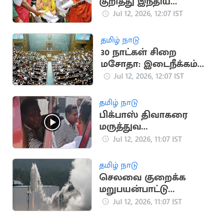
குறித்து இந்திய
அரசிடம் விளக்கம்
Jul 12, 2026, 12:07 IST
கேட்டு ஐநா நோட்டிஸ்
தமிழ் நாடு
30 நாட்கள் சிறை
மசோதா: இடைநீக்கம்
செய்ய நாடாளுமன்ற
Jul 12, 2026, 12:07 IST
குழு பரிந்துரை
தமிழ் நாடு
பிக்பாஸ் திவாகரை
மருத்துவ
பரிசோதனைக்கு
Jul 12, 2026, 11:07 IST
அழைத்து சென்ற
போலீசார்
தமிழ் நாடு
செலவை குறைக்க
மறுபயன்பாட்டு
ராக்கெட்டை
Jul 12, 2026, 11:07 IST
வெற்றிகரமாக