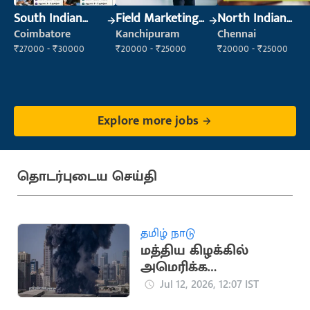
South Indian
Field Marketing
North Indian
Cook
Executive
Cook
Coimbatore
Kanchipuram
Chennai
₹27000 - ₹30000
₹20000 - ₹25000
₹20000 - ₹25000
Explore more jobs
தொடர்புடைய செய்தி
தமிழ் நாடு
மத்திய கிழக்கில்
அமெரிக்க
படைத்தளங்களை
Jul 12, 2026, 12:07 IST
குறிவைத்த ஈரான்