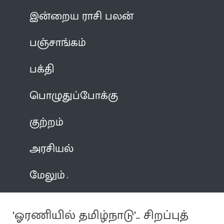
இன்றைய ராசி பலன்
பஞ்சாங்கம்
பக்தி
பொழுதுப்போக்கு
குற்றம்
அரசியல்
மேலும்
‘ஓரணியில் தமிழ்நாடு’.. சிறப்புத்