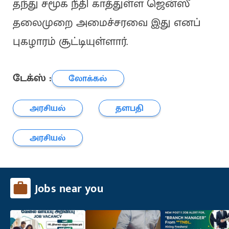
தந்து சமூக நீதி காத்துள்ள ஜென்ஸீ
தலைமுறை அமைச்சரவை இது எனப்
புகழாரம் சூட்டியுள்ளார்.
டேக்ஸ் :
லோக்கல்
அரசியல்
தளபதி
அரசியல்
Jobs near you