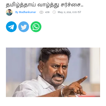
தமிழ்த்தாய் வாழ்த்து சர்ச்சை
தொடர்கிறது
By Madhankumar
4739
May 21, 2026, 17:05 IST