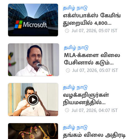
தமிழ் நாடு
எக்ஸ்பாக்ஸ் கேமிங்
துறையில் 4,800
ஊழியர்களை
Jul 07, 2026, 05:07 IST
நீக்குகிறது
மைக்ரோசாப்ட்
தமிழ் நாடு
MLA-க்களை விலை
பேசினால் கடும்
தண்டனை:
Jul 07, 2026, 05:07 IST
திமுகவிற்கு
செங்கோட்டையன்
தமிழ் நாடு
எச்சரிக்கை
வழக்கறிஞர்கள்
நியமனத்தில்
முறைகேடா? -
Jul 07, 2026, 04:07 IST
அமைச்சர்
நிர்மல்குமார் விளக்கம்
தமிழ் நாடு
தங்கம் விலை அதிரடி