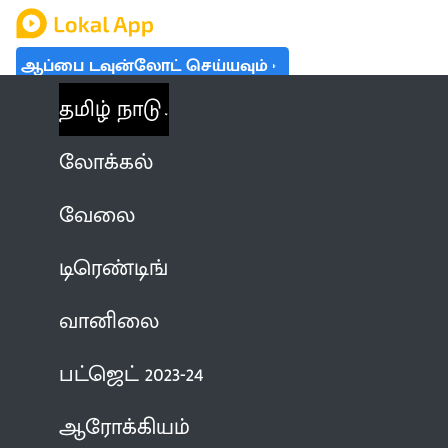
ஆப்பை டவுன்லோட் செய்யவும்
தமிழ் நாடு
லோக்கல்
வேலை
டிரெண்டிங்
வானிலை
பட்ஜெட் 2023-24
ஆரோக்கியம்