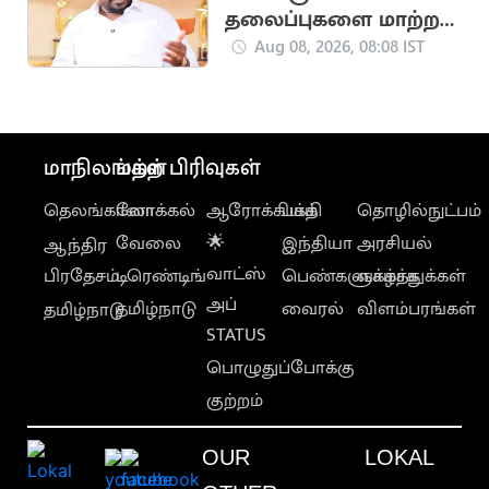
தலைப்புகளை மாற்ற
திட்டமிட்டுள்ளோம்..
Aug 08, 2026, 08:08 IST
அமைச்சர்
மாநிலங்கள்
மற்ற பிரிவுகள்
தெலங்கானா
லோக்கல்
ஆரோக்கியம்
பக்தி
தொழில்நுட்பம்
வேலை
🌟
இந்தியா
அரசியல்
ஆந்திர
வாட்ஸ்
பிரதேசம்
டிரெண்டிங்
பெண்களுக்காக
வாழ்த்துக்கள்
அப்
தமிழ்நாடு
வைரல்
விளம்பரங்கள்
தமிழ்நாடு
STATUS
பொழுதுப்போக்கு
குற்றம்
OUR
LOKAL