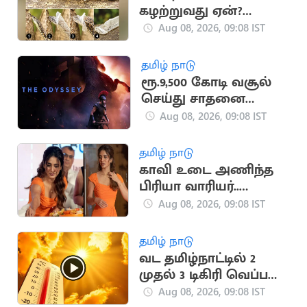
கழற்றுவது ஏன்?
அறிவியல்பூர்வமான
Aug 08, 2026, 09:08 IST
விளக்கங்கள் இதோ
தமிழ் நாடு
ரூ.9,500 கோடி வசூல்
செய்து சாதனை
படைத்த ‘தி ஒடிஸி’
Aug 08, 2026, 09:08 IST
தமிழ் நாடு
காவி உடை அணிந்த
பிரியா வாரியர்..
செய்தியாளர் சர்ச்சை
Aug 08, 2026, 09:08 IST
கேள்வி
தமிழ் நாடு
வட தமிழ்நாட்டில் 2
முதல் 3 டிகிரி வெப்பம்
உயர வாய்ப்பு
Aug 08, 2026, 09:08 IST