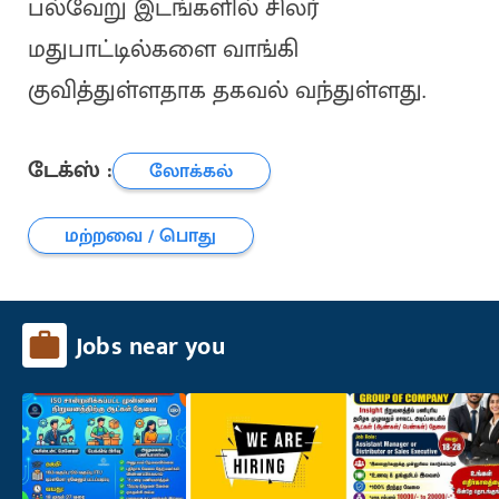
பல்வேறு இடங்களில் சிலர்
மதுபாட்டில்களை வாங்கி
குவித்துள்ளதாக தகவல் வந்துள்ளது.
டேக்ஸ் :
லோக்கல்
மற்றவை / பொது
Jobs near you