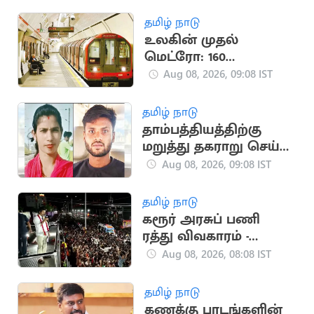
தமிழ் நாடு
உலகின் முதல்
மெட்ரோ: 160
ஆண்டுகளைக் கடந்த
Aug 08, 2026, 09:08 IST
லண்டன் ரயில் பாதை
தமிழ் நாடு
தாம்பத்தியத்திற்கு
மறுத்து தகராறு செய்த
மனைவி கொலை:
Aug 08, 2026, 09:08 IST
கணவன் கைது
தமிழ் நாடு
கரூர் அரசுப் பணி
ரத்து விவகாரம் -
ஆக.14ல் விசாரணை
Aug 08, 2026, 08:08 IST
தமிழ் நாடு
கணக்கு பாடங்களின்