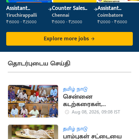
Assistant
Counter Sales
Assistant
Manager
Executive (Retail
Manager
Tiruchirappalli
Chennai
Coimbatore
Sales)
₹15000 - ₹25000
₹15000 - ₹25000
₹12000 - ₹15000
Explore more jobs
தொடர்புடைய செய்தி
தமிழ் நாடு
சென்னை
கடற்கரைகள்,
பூங்காக்களில் இலவச
Aug 08, 2026, 09:08 IST
Wi-Fi
தமிழ் நாடு
பாம்புகள் சட்டையை