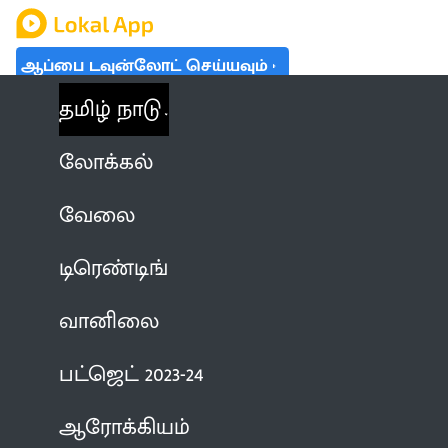
ஆப்பை டவுன்லோட் செய்யவும்
தமிழ் நாடு
லோக்கல்
வேலை
டிரெண்டிங்
வானிலை
பட்ஜெட் 2023-24
ஆரோக்கியம்