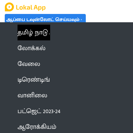
ஆப்பை டவுன்லோட் செய்யவும்
தமிழ் நாடு
லோக்கல்
வேலை
டிரெண்டிங்
வானிலை
பட்ஜெட் 2023-24
ஆரோக்கியம்