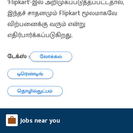
'Flipkart'-இல் அறிமுகப்படுத்தப்பட்டதால்,
இந்தச் சாதனமும் Flipkart மூலமாகவே
விற்பனைக்கு வரும் என்று
எதிர்பார்க்கப்படுகிறது.
டேக்ஸ் :
லோக்கல்
டிரெண்டிங்
தொழில்நுட்பம்
Jobs near you