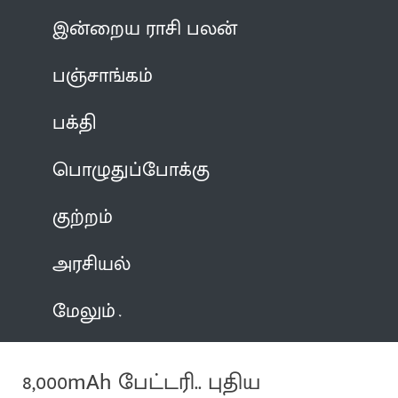
இன்றைய ராசி பலன்
பஞ்சாங்கம்
பக்தி
பொழுதுப்போக்கு
குற்றம்
அரசியல்
மேலும்
8,000mAh பேட்டரி.. புதிய