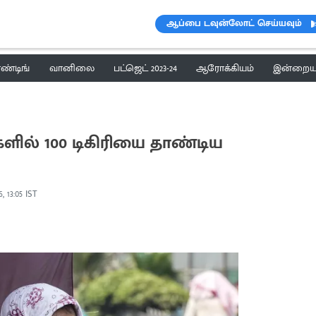
ஆப்பை டவுன்லோட் செய்யவும்
ெண்டிங்
வானிலை
பட்ஜெட் 2023-24
ஆரோக்கியம்
இன்றைய 
ளில் 100 டிகிரியை தாண்டிய
, 13:05 IST