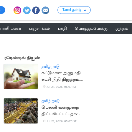
Tamil தமிழ்
ராசி பலன்
பஞ்சாங்கம்
பக்தி
பொழுதுப்போக்கு
குற்றம்
டிரெண்டிங் நியூஸ்
தமிழ் நாடு
கட்டுமான அனுமதி
கட்சி நிதி நிறுத்தம்..
வீடுகள் விலை
Jul 21, 2026, 06:07 IST
குறைகிறது
தமிழ் நாடு
டெல்லி வன்முறை
திட்டமிடப்பட்டதா? -
விசாரணை தீவிரம்
Jul 21, 2026, 05:07 IST