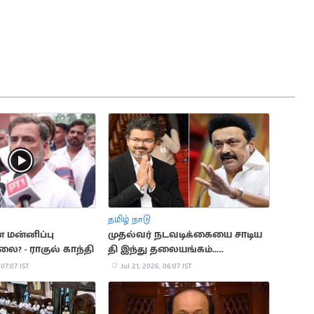
தமிழ் நாடு
் மன்னிப்பு
முதல்வர் நடவடிக்கையை சாடிய
ை? - ராகுல் காந்தி
தி இந்து தலையங்கம்..
மு.க.ஸ்டாலின்
 07:07 IST
Jul 21, 2026, 06:07 IST