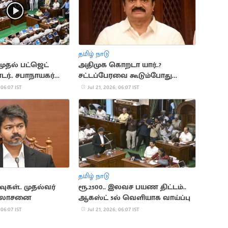
தமிழ் நாடு
முதல் பட்ஜெட்
அதிமுக கொறடா யார்..?
ர்.. சபாநாயகர்
சட்டப்பேரவை கூடும்போது
அறிவிப்பு
 06:07 IST
Jul 21, 2026, 06:07 IST
தமிழ் நாடு
வுகள்.. முதல்வர்
ரூ.2500.. இலவச பயண திட்டம்..
ஆலோசனை
ஆகஸ்ட் 5ல் வெளியாக வாய்ப்பு
 06:07 IST
Jul 21, 2026, 06:07 IST