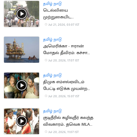
தமிழ் நாடு
டெல்லியை
முற்றுகையிட
விவசாயிகள் ஆயத்தம்
Jul 21, 2026, 03:07 IST
தமிழ் நாடு
அமெரிக்கா - ஈரான்
மோதல் தீவிரம்: கச்சா
எண்ணெய் தட்டுப்பாடு
Jul 20, 2026, 17:07 IST
அபாயம்
தமிழ் நாடு
திமுக எம்எல்ஏவிடம்
பேட்டி எடுக்க முயன்ற
செய்தியாளர்களுக்கு
Jul 20, 2026, 15:07 IST
போலீஸ் மிரட்டல்
தமிழ் நாடு
குடிநீரில் கழிவுநீர் கலந்த
விவகாரம்.. தவெக MLA
முன் நடந்த மோதல்
Jul 20, 2026, 11:07 IST