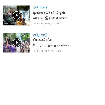
தமிழ் நாடு
முதலமைச்சர் விஜய்
ஆய்வு.. இடிந்த சுவரை
துணியால் மறைத்ததால்
Jul 20, 2026, 11:07 IST
சர்ச்சை
தமிழ் நாடு
டெல்லியில்
போராட்டத்தை கலைக்க
கண்ணீர் புகைகுண்டு
Jul 20, 2026, 09:07 IST
வீச்சு