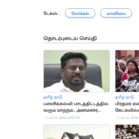
டேக்ஸ் :
லோக்கல்
வானிலை
தொடர்புடைய செய்தி
தமிழ் நாடு
தமிழ் நாடு
பள்ளிக்கல்வி பாடத்திட்டத்தில்
பிரதமர் ஏன
வரும் மாற்றம்.. அமைச்சர்
கேட்கவில்ல
ராஜ்மோகன் ஆலோசனை
Jul 21, 2026, 07:07 IST
Jul 21, 2026,