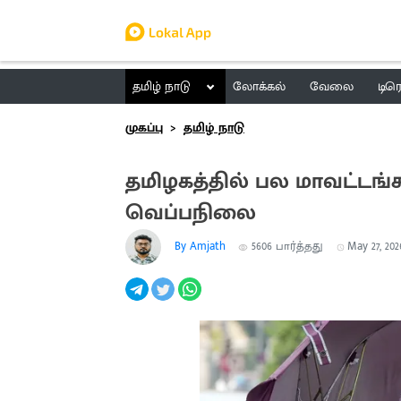
தமிழ் நாடு
லோக்கல்
வேலை
டிர
முகப்பு
தமிழ் நாடு
தமிழகத்தில் பல மாவட்டங்க
வெப்பநிலை
By Amjath
5606
பார்த்தது
May 27, 2026