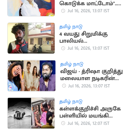
கொடுக்க மாட்டோம்"..
மு.க.ஸ்டாலின் பேச்சு
Jul 16, 2026, 13:07 IST
தமிழ் நாடு
4 வயது சிறுமிக்கு
பாலியல்
தொல்லை..அரசு பஸ்
Jul 16, 2026, 13:07 IST
ஓட்டுநர் கைது
தமிழ் நாடு
விஜய் - த்ரிஷா குறித்து
மலையாள நடிகரின்
பேச்சால் சர்ச்சை
Jul 16, 2026, 13:07 IST
தமிழ் நாடு
கள்ளக்குறிச்சி அருகே
பள்ளியில் மயங்கி
விழந்த மாணவன்
Jul 16, 2026, 12:07 IST
உயிரிழப்பு