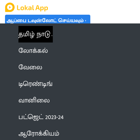
ஆப்பை டவுன்லோட் செய்யவும்
தமிழ் நாடு
லோக்கல்
வேலை
டிரெண்டிங்
வானிலை
பட்ஜெட் 2023-24
ஆரோக்கியம்