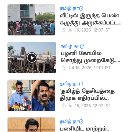
தமிழ் நாடு
வீட்டில் இருந்த பெண்
கழுத்து அறுக்கப்பட்ட
நிலையில் சடலமாக
Jul 16, 2026, 12:07 IST
மீட்பு
தமிழ் நாடு
பழனி கோயில்
சொத்து முறைகேடு..
சிபிசிஐடி விசாரணை
Jul 16, 2026, 12:07 IST
தமிழ் நாடு
"தமிழ்த் தேசியத்தை
திமுக எதிர்ப்பில்
முடக்கிவிட்டனர்"..
Jul 16, 2026, 12:07 IST
சீமானுக்கு எதிராக
திருமா பேச்சு
தமிழ் நாடு
பணியிட மாற்றம்..