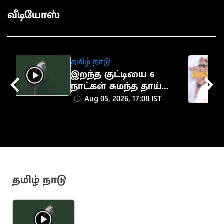
வீடியோஸ்
தமிழ் நாடு
இறந்த குட்டியை 6
நாட்கள் சுமந்த தாய்
டால்பின் (வைரல்
Aug 05, 2026, 17:08 IST
வீடியோ)
தமிழ் நாடு