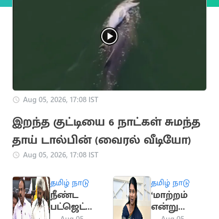
Aug 05, 2026, 17:08 IST
இறந்த குட்டியை 6 நாட்கள் சுமந்த
தாய் டால்பின் (வைரல் வீடியோ)
Aug 05, 2026, 17:08 IST
தமிழ் நாடு
தமிழ் நாடு
நீண்ட
‘மாற்றம்
பட்ஜெட்
என்று
உரை
சொன்னது
Aug 05,
Aug 05,