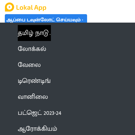
ஆப்பை டவுன்லோட் செய்யவும்
தமிழ் நாடு
லோக்கல்
வேலை
டிரெண்டிங்
வானிலை
பட்ஜெட் 2023-24
ஆரோக்கியம்