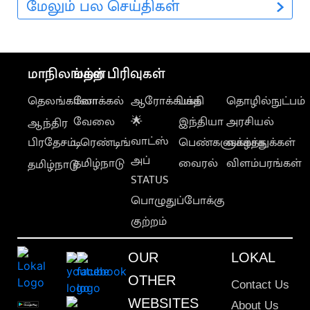
மேலும் பல செய்திகள்
மாநிலங்கள்
மற்ற பிரிவுகள்
தெலங்கானா
லோக்கல்
ஆரோக்கியம்
பக்தி
தொழில்நுட்பம்
வேலை
🌟
இந்தியா
அரசியல்
ஆந்திர
வாட்ஸ்
பிரதேசம்
டிரெண்டிங்
பெண்களுக்காக
வாழ்த்துக்கள்
அப்
தமிழ்நாடு
வைரல்
விளம்பரங்கள்
தமிழ்நாடு
STATUS
பொழுதுப்போக்கு
குற்றம்
OUR
LOKAL
OTHER
Contact Us
WEBSITES
About Us