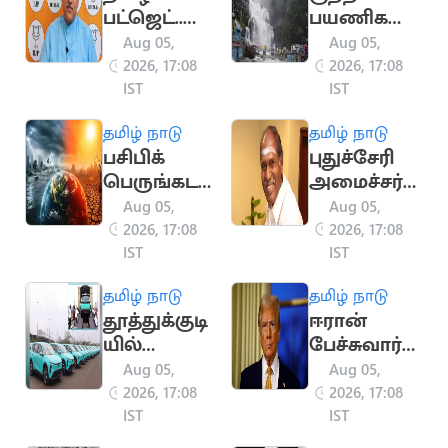
பட்ஜெட்..
பயணிகள்
முபாரக்
பாஜக
பாதுகாப்புக்
Aug 05,
Aug 05,
செய்தி
கு சிறப்பு
2026, 17:08
2026, 17:08
தொடர்பாள
கண்காணி
IST
IST
ர்
ப்பு குழு
தமிழ் நாடு
தமிழ் நாடு
விமர்சனம்
அமைக்க
பசிபிக்
புதுச்சேரி
உத்தரவு
பெருங்கட
அமைச்சர்க
லில்
ளுக்கு
Aug 05,
Aug 05,
உருவானது
துறைகள்
2026, 17:08
2026, 17:08
‘சூப்பர் எல்
ஒதுக்கீடு..
IST
IST
நினோ’..
ரங்கசாமி
தமிழ் நாடு
தமிழ் நாடு
வானிலை
வசம் 16
தூத்துக்குடி
ஈரான்
ஆய்வாளர்
துறைகள்
யில்
பேச்சுவார்த்
எச்சரிக்கை
இருந்து
தை
Aug 05,
Aug 05,
அரியானா
முன்னேற்ற
2026, 17:08
2026, 17:08
வுக்கு
ம்.. 48 மணி
IST
IST
ரயிலில்
நேரத்தில்