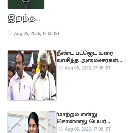
இறந்த
குட்டியை 6
Aug 05, 2026, 17:08 IST
நாட்கள் சுமந்த
நீண்ட பட்ஜெட் உரை
வாசித்த அமைச்சர்கள்
தாய் டால்பின்
பட்டியலில் மரிய வில்சன்
Aug 05, 2026, 17:08 IST
(வைரல்
வீடியோ)
‘மாற்றம் என்று
சொன்னது பெயர்
மாற்றத்தை தானா?’..
Aug 05, 2026, 17:08 IST