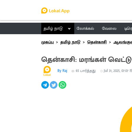
தமிழ் நாடு
லோக்கல்
வேலை
டிர
முகப்பு
தமிழ் நாடு
தென்காசி
ஆலங்குள
தென்காசி: மரங்கள் வெட்ட
By Raj
65
பார்த்தது
Jul 31, 2025, 07:07 