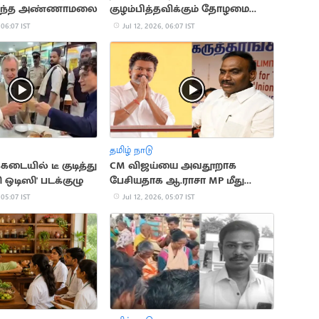
ந்த அண்ணாமலை
குழம்பித்தவிக்கும் தோழமை
கட்சிகள்
 06:07 IST
Jul 12, 2026, 06:07 IST
தமிழ் நாடு
்கடையில் டீ குடித்து
CM விஜய்யை அவதூறாக
தி ஒடிஸி' படக்குழு
பேசியதாக ஆ.ராசா MP மீது
வழக்கு
 05:07 IST
Jul 12, 2026, 05:07 IST