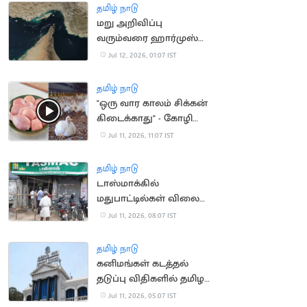
சதித்திட்டம்?
தமிழ் நாடு
மறு அறிவிப்பு
வரும்வரை ஹார்முஸ்
நீரிணையை மூடிய
Jul 12, 2026, 01:07 IST
ஈரான்
தமிழ் நாடு
"ஒரு வார காலம் சிக்கன்
கிடைக்காது" - கோழி
வணிகர்கள் முடிவு
Jul 11, 2026, 11:07 IST
தமிழ் நாடு
டாஸ்மாக்கில்
மதுபாட்டில்கள் விலை
ரூ.10 உயர்கிறதா?
Jul 11, 2026, 08:07 IST
நீதிமன்றத்தில்
அறிக்கை தாக்கல்
தமிழ் நாடு
கனிமங்கள் கடத்தல்
தடுப்பு விதிகளில் தமிழக
அரசு திருத்தம்
Jul 11, 2026, 05:07 IST