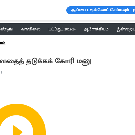
ஆப்பை டவுன்லோட் செய்யவும்
ெண்டிங்
வானிலை
பட்ஜெட் 2023-24
ஆரோக்கியம்
இன்றைய 
ம்
ுவதைத் தடுக்கக் கோரி மனு
IST