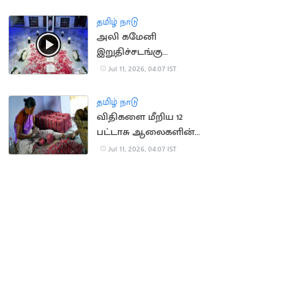
தமிழ் நாடு
அலி கமேனி
இறுதிச்சடங்கு
வீடியோவை வெளியிட்ட
Jul 11, 2026, 04:07 IST
ஈரான் அரசு
தமிழ் நாடு
விதிகளை மீறிய 12
பட்டாசு ஆலைகளின்
உரிமம் தற்காலிக ரத்து
Jul 11, 2026, 04:07 IST