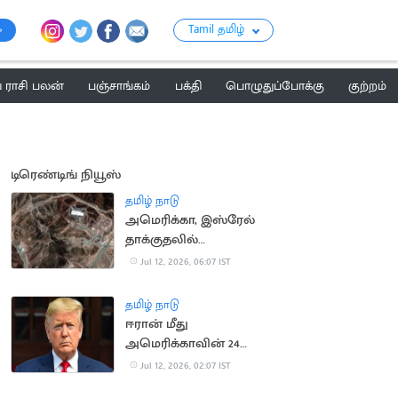
Tamil தமிழ்
ராசி பலன்
பஞ்சாங்கம்
பக்தி
பொழுதுப்போக்கு
குற்றம்
டிரெண்டிங் நியூஸ்
தமிழ் நாடு
அமெரிக்கா, இஸ்ரேல்
தாக்குதலில்
சேதமடைந்த அணுசக்தி
Jul 12, 2026, 06:07 IST
தளங்களை சீரமைக்கும்
ஈரான்
தமிழ் நாடு
ஈரான் மீது
அமெரிக்காவின் 24
மணி நேர கெடு;
Jul 12, 2026, 02:07 IST
டிரம்பை கொல்ல