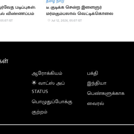
தமிழ் நாடு
ுர்வேத படிப்புகள்:
டீ குடிக்க சென்ற இளைஞர்
ல் விண்ணப்பம்
மர்மகும்பலால் வெட்டிக்கொலை
 05:07 IST
Jul 12, 2026, 05:07 IST
கள்
ஆரோக்கியம்
பக்தி
🌟 வாட்ஸ் அப்
இந்தியா
STATUS
பெண்களுக்காக
பொழுதுப்போக்கு
வைரல்
குற்றம்