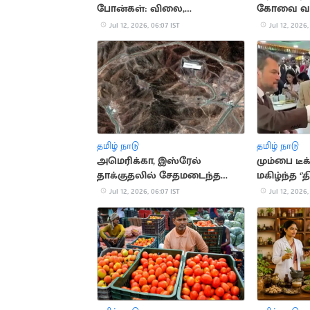
போன்கள்: விலை,
கோவை வ
சிறப்பம்சங்கள் கசிவு!
Jul 12, 2026, 06:07 IST
Jul 12, 2026,
தமிழ் நாடு
தமிழ் நாடு
அமெரிக்கா, இஸ்ரேல்
மும்பை டீக
தாக்குதலில் சேதமடைந்த
மகிழ்ந்த ‘'
அணுசக்தி தளங்களை
Jul 12, 2026, 06:07 IST
Jul 12, 2026,
சீரமைக்கும் ஈரான்