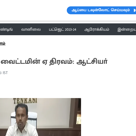
ஆப்பை டவுன்லோட் செய்யவும்
ெண்டிங்
வானிலை
பட்ஜெட் 2023-24
ஆரோக்கியம்
இன்றைய 
ம்
ைட்டமின் ஏ திரவம்: ஆட்சியா்
03 IST