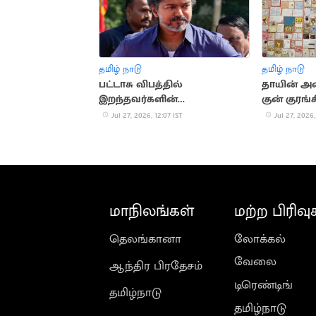
தமிழ் நாடு
தமிழ் நாடு
பட்டாசு விபத்தில்
தாயின் அன
இறந்தவர்களின்
குன் குரங்
குடும்பங்களுக்கு ரூ.4 லட்சம்..
பிறந்தநாள்
Jul 27, 2026, 12:07 IST
Jul 27, 2026,
முதல்வர் அறிவிப்பு
மாநிலங்கள்
மற்ற பிரிவு
தெலங்கானா
லோக்கல்
வேலை
ஆந்திர பிரதேசம்
டிரெண்டிங்
தமிழ்நாடு
தமிழ்நாடு