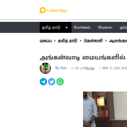
தமிழ் நாடு
லோக்கல்
வேலை
டிர
முகப்பு
தமிழ் நாடு
தென்காசி
ஆலங்குள
அங்கன்வாடி மையங்களில் வ
By Velu
60
பார்த்தது
Mar 15, 2025, 02: