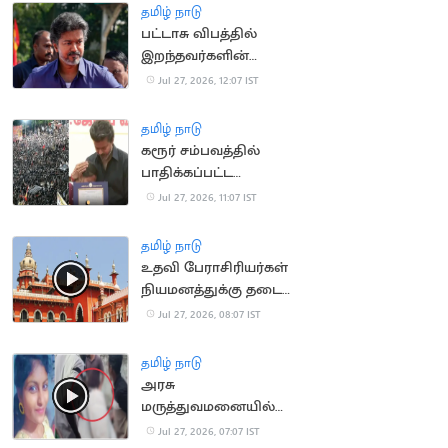
தமிழ் நாடு
பட்டாசு விபத்தில்
இறந்தவர்களின்
குடும்பங்களுக்கு ரூ.4
Jul 27, 2026, 12:07 IST
லட்சம்.. முதல்வர்
அறிவிப்பு
தமிழ் நாடு
கரூர் சம்பவத்தில்
பாதிக்கப்பட்ட
குடும்பங்களுக்கான
Jul 27, 2026, 11:07 IST
அரசு வேலை உத்தரவு
ரத்து
தமிழ் நாடு
உதவி பேராசிரியர்கள்
நியமனத்துக்கு தடை
கோரிய மனு வாபஸ்
Jul 27, 2026, 08:07 IST
தமிழ் நாடு
அரசு
மருத்துவமனையில்
சடலங்களை மாற்றி
Jul 27, 2026, 07:07 IST