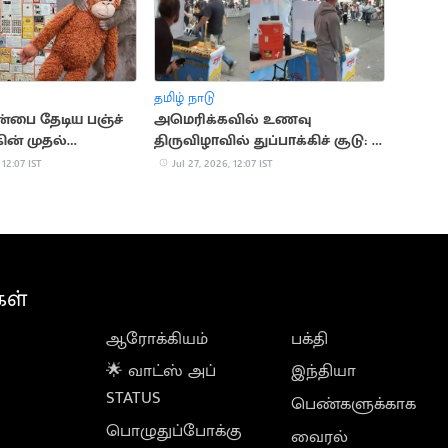
தமிழ் நாடு
்பை தேடிய பஞ்ச்
அமெரிக்கவில் உணவு
கின் முதல்
திருவிழாவில் துப்பாக்கிச் சூடு: 2
: நெகிழ்ந்த மக்கள்
பேர் பலி
 12:07 IST
Jul 27, 2026, 12:07 IST
கள்
ஆரோக்கியம்
பக்தி
🌟 வாட்ஸ் அப்
இந்தியா
STATUS
பெண்களுக்காக
பொழுதுப்போக்கு
வைரல்