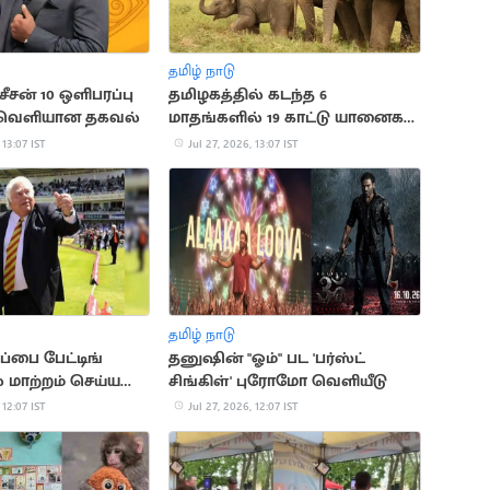
தமிழ் நாடு
 சீசன் 10 ஒளிபரப்பு
தமிழகத்தில் கடந்த 6
 வெளியான தகவல்
மாதங்களில் 19 காட்டு யானைகள்
உயிரிழந்த சோகம்
 13:07 IST
Jul 27, 2026, 13:07 IST
தமிழ் நாடு
பை பேட்டிங்
தனுஷின் "ஓம்" பட 'பர்ஸ்ட்
 மாற்றம் செய்ய
சிங்கிள்' புரோமோ வெளியீடு
்ஜினியர் யோசனை
 12:07 IST
Jul 27, 2026, 12:07 IST