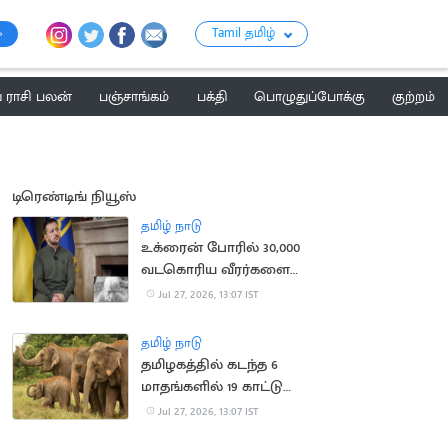
Tamil தமிழ்
ராசி பலன்
பஞ்சாங்கம்
பக்தி
பொழுதுப்போக்கு
குற்றம்
டிரெண்டிங் நியூஸ்
தமிழ் நாடு
உக்ரைன் போரில் 30,000
வடகொரிய வீரர்களை
களமிறக்க ரஷ்யா திட்டம்
Jul 27, 2026, 13:07 IST
தமிழ் நாடு
தமிழகத்தில் கடந்த 6
மாதங்களில் 19 காட்டு
யானைகள் உயிரிழந்த
Jul 27, 2026, 13:07 IST
சோகம்