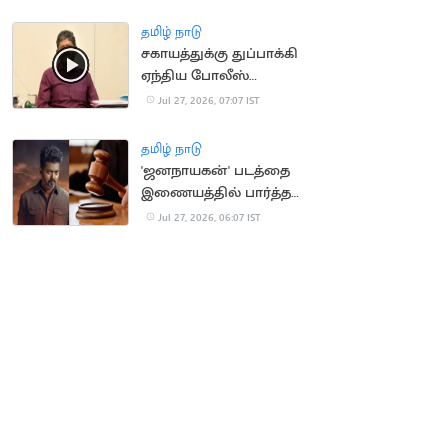
கொடுத்ததால்
உறவினர்கள் அதிர்ச்சி
தமிழ் நாடு
சகாயத்துக்கு துப்பாக்கி
ஏந்திய போலீஸ்
பாதுகாப்பு
Jul 27, 2026, 07:07 IST
தமிழ் நாடு
'ஜனநாயகன்' படத்தை
இணையத்தில் பார்த்த
வாலிபருக்கு
Jul 27, 2026, 06:07 IST
முன்ஜாமீன்