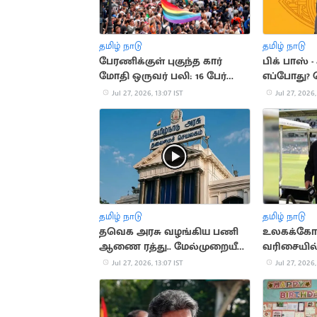
தமிழ் நாடு
தமிழ் நாடு
பேரணிக்குள் புகுந்த கார்
பிக் பாஸ் -
மோதி ஒருவர் பலி: 16 பேர்
எப்போது?
படுகாயம்
Jul 27, 2026, 13:07 IST
Jul 27, 2026,
தமிழ் நாடு
தமிழ் நாடு
தவெக அரசு வழங்கிய பணி
உலகக்கோப்
ஆணை ரத்து.. மேல்முறையீடு
வரிசையில்
செய்யும் அரசு
பரூக் இன
Jul 27, 2026, 13:07 IST
Jul 27, 2026,