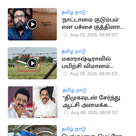
தமிழ் நாடு
'நாட்டாமை குடும்பம்'
என பச்சை குத்தினால்
என்னை சந்திக்கலாம்:
Aug 09, 2026, 08:08 IST
சரத்குமார்
தமிழ் நாடு
மகாராஷ்டிராவில்
பயிற்சி விமானம்
விபத்து.. தீவிர
Aug 09, 2026, 08:08 IST
விசாரணை
தமிழ் நாடு
“திமுகவுடன் சேர்ந்து
ஆட்சி அமைக்க
இபிஎஸ் எடுத்த முடிவு
Aug 09, 2026, 08:08 IST
தவறானது”..
எஸ்.பி.வேலுமணி
தமிழ் நாடு