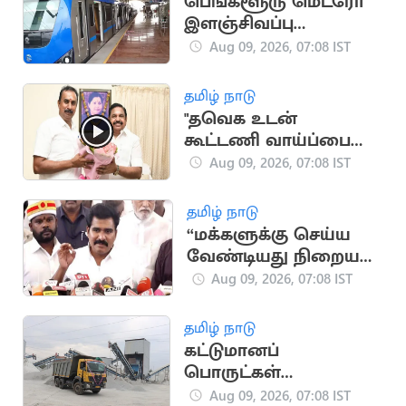
பெங்களூரு மெட்ரோ
இளஞ்சிவப்பு
வழித்தடத்தில் ஆக.12-
Aug 09, 2026, 07:08 IST
ல் சோதனை ஓட்டம்
தொடக்கம்
தமிழ் நாடு
"தவெக உடன்
கூட்டணி வாய்ப்பை
இபிஎஸ்
Aug 09, 2026, 07:08 IST
பயன்படுத்தவில்லை"..
எஸ்.பி.வேலுமணி
தமிழ் நாடு
“மக்களுக்கு செய்ய
வேண்டியது நிறைய
இருக்கு” - அமைச்சர்
Aug 09, 2026, 07:08 IST
நிர்மல் குமார்
தமிழ் நாடு
கட்டுமானப்
பொருட்கள்
விலைப்பட்டியல்
Aug 09, 2026, 07:08 IST