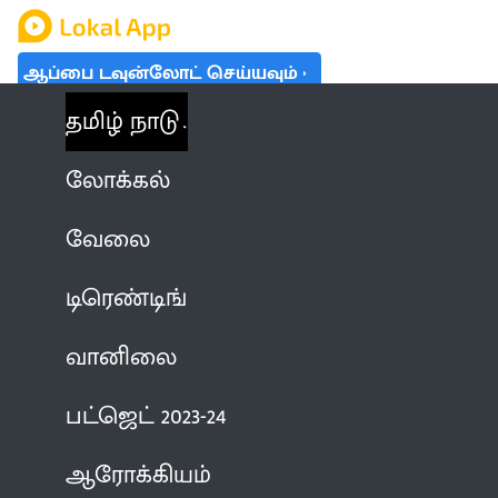
ஆப்பை டவுன்லோட் செய்யவும்
தமிழ் நாடு
லோக்கல்
வேலை
டிரெண்டிங்
வானிலை
பட்ஜெட் 2023-24
ஆரோக்கியம்