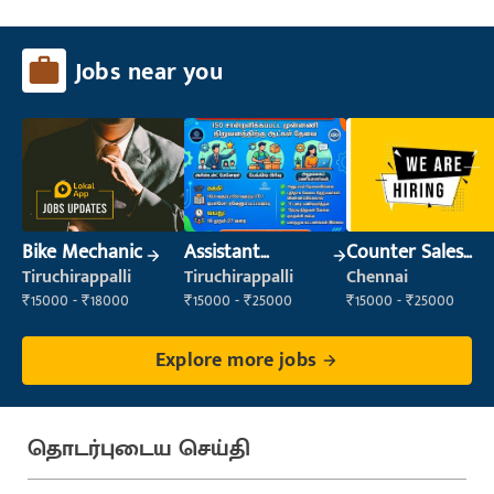
Jobs near you
Bike Mechanic
Assistant
Counter Sales
Manager
Executive (Retail
Tiruchirappalli
Tiruchirappalli
Chennai
Sales)
₹15000 - ₹18000
₹15000 - ₹25000
₹15000 - ₹25000
Explore more jobs
தொடர்புடைய செய்தி