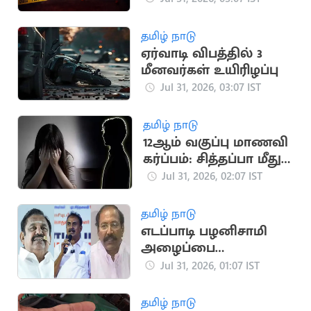
தமிழ் நாடு
ஏர்வாடி விபத்தில் 3
மீனவர்கள் உயிரிழப்பு
Jul 31, 2026, 03:07 IST
தமிழ் நாடு
12ஆம் வகுப்பு மாணவி
கர்ப்பம்: சித்தப்பா மீது
போக்சோ வழக்கு
Jul 31, 2026, 02:07 IST
தமிழ் நாடு
எடப்பாடி பழனிசாமி
அழைப்பை
வேலுமணி, தங்கமணி
Jul 31, 2026, 01:07 IST
ஏற்பார்களா?
தமிழ் நாடு