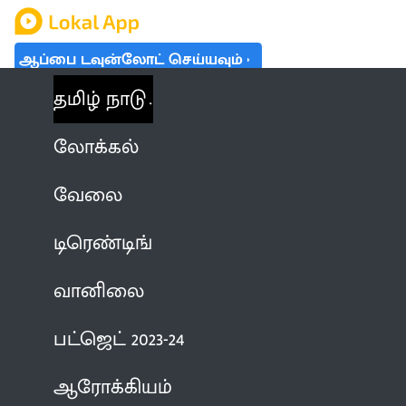
ஆப்பை டவுன்லோட் செய்யவும்
தமிழ் நாடு
லோக்கல்
வேலை
டிரெண்டிங்
வானிலை
பட்ஜெட் 2023-24
ஆரோக்கியம்