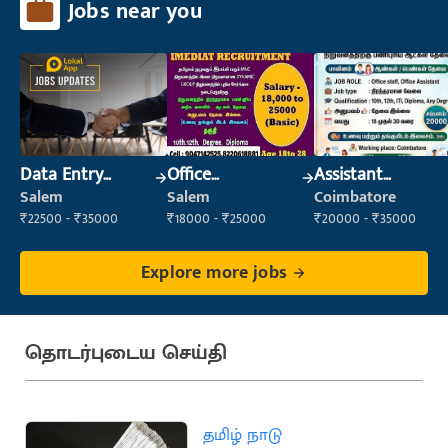
Jobs near you
Data Entry
Office
Assistant
Operator
Maintenance
Manager
Salem
Salem
Coimbatore
Staff
₹22500 - ₹35000
₹18000 - ₹25000
₹20000 - ₹35000
Explore more jobs
தொடர்புடைய செய்தி
தமிழ் நாடு