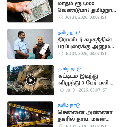
மாதம் ரூ.3,000
வேண்டுமா? தமிழ்நாடு
அரசின் முக்கிய
Jul 31, 2026, 03:07 IST
அப்டேட்
தமிழ் நாடு
திராவிடர் கழகத்தின்
பரப்புரைக்கு அனுமதி
அளிக்க வேண்டும் -
Jul 31, 2026, 03:07 IST
திருமாவளவன்
தமிழ் நாடு
கட்டிடம் இடிந்து
விழுந்து 3 பேர் பலி..
அதிர்ச்சி வீடியோ
Jul 31, 2026, 03:07 IST
தமிழ் நாடு
சென்னை அண்ணா
நகரில் தாய், மகன்
கொலை
Jul 31, 2026, 03:07 IST