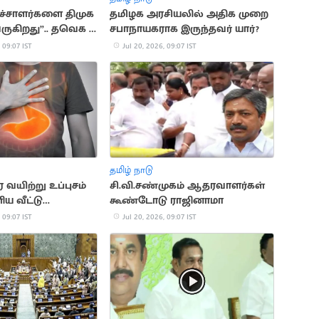
ச்சாளர்களை திமுக
தமிழக அரசியலில் அதிக முறை
ருகிறது”.. தவெக IT
சபாநாயகராக இருந்தவர் யார்?
 09:07 IST
Jul 20, 2026, 09:07 IST
தமிழ் நாடு
வயிற்று உப்புசம்
சி.வி.சண்முகம் ஆதரவாளர்கள்
ய வீட்டு
கூண்டோடு ராஜினாமா
கள்!
 09:07 IST
Jul 20, 2026, 09:07 IST