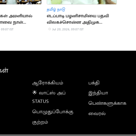
தமிழ் நாடு
சிகள் அமளியால்
எடப்பாடி பழனிசாமியை பதவி
ளவை நாள்
விலகச்சொன்ன அதிமுக
ஒத்திவைப்பு
நிர்வாகி
 09:07 IST
Jul 20, 2026, 09:07 IST
கள்
ஆரோக்கியம்
பக்தி
🌟 வாட்ஸ் அப்
இந்தியா
STATUS
பெண்களுக்காக
பொழுதுப்போக்கு
வைரல்
குற்றம்