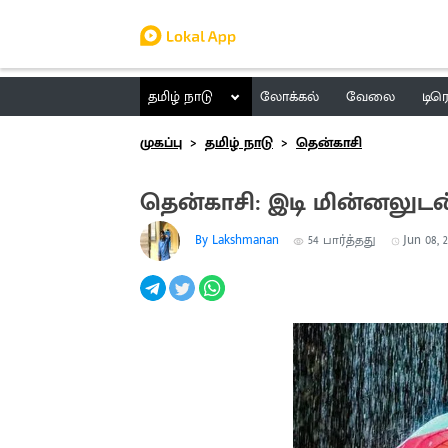
தமிழ் நாடு
லோக்கல்
வேலை
டிர
முகப்பு
தமிழ் நாடு
தென்காசி
தென்காசி: இடி மின்னலுடன
By Lakshmanan
54
பார்த்தது
Jun 08, 2