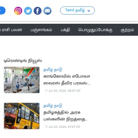
Tamil தமிழ்
ராசி பலன்
பஞ்சாங்கம்
பக்தி
பொழுதுப்போக்கு
குற்றம்
டிரெண்டிங் நியூஸ்
தமிழ் நாடு
காங்கோவில் எபோலா
வைரஸ் தீவிர பரவல்:
930 பேர் பலி
Jul 20, 2026, 08:07 IST
தமிழ் நாடு
தமிழகத்தில் அரசு
பஸ்களின் நிறத்தை
மாற்ற அரசு திட்டம்?
Jul 20, 2026, 07:07 IST