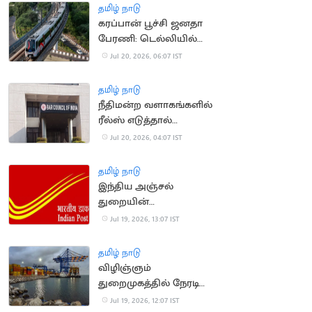
தமிழ் நாடு
கரப்பான் பூச்சி ஜனதா
பேரணி: டெல்லியில்
மெட்ரோ நிலையங்கள்
Jul 20, 2026, 06:07 IST
மூடல்
தமிழ் நாடு
நீதிமன்ற வளாகங்களில்
ரீல்ஸ் எடுத்தால்
நடவடிக்கை: பார்
Jul 20, 2026, 04:07 IST
கவுன்சில் எச்சரிக்கை
தமிழ் நாடு
இந்திய அஞ்சல்
துறையின்
அதிகாரப்பூர்வ சின்ன
Jul 19, 2026, 13:07 IST
வடிவமைப்பு போட்டி
அறிவிப்பு
தமிழ் நாடு
விழிஞ்ஞம்
துறைமுகத்தில் நேரடி
சரக்கு சேவை:
Jul 19, 2026, 12:07 IST