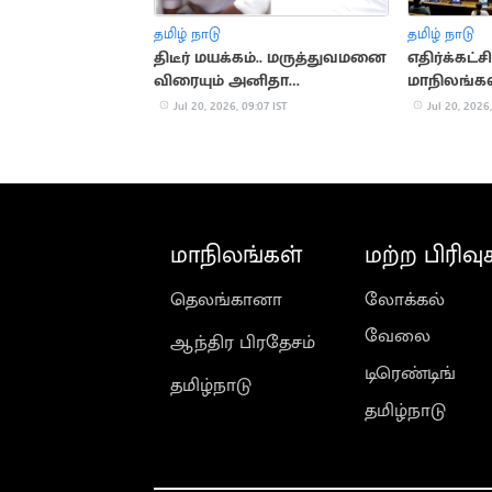
தமிழ் நாடு
தமிழ் நாடு
திடீர் மயக்கம்.. மருத்துவமனை
எதிர்க்கட்
விரையும் அனிதா
மாநிலங்க
ராதாகிருஷ்ணன்
முழுவதும் 
Jul 20, 2026, 09:07 IST
Jul 20, 2026,
மாநிலங்கள்
மற்ற பிரிவு
தெலங்கானா
லோக்கல்
வேலை
ஆந்திர பிரதேசம்
டிரெண்டிங்
தமிழ்நாடு
தமிழ்நாடு