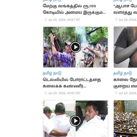
மேற்கு வங்கத்தில் ரூ.700
“ஆபாச பே
கோடியில் அமைய இருக்கும்
வளர்த்து வ
தயிர் ஆலை
Wing
Jul 20, 2026, 09:07 IST
Jul 20, 2026,
தமிழ் நாடு
தமிழ் நாடு
டெல்லியில் போராட்டத்தை
காலை நேர 
கலைக்க கண்ணீர்
குறைய எளி
புகைகுண்டு வீச்சு
வைத்தியங்
Jul 20, 2026, 09:07 IST
Jul 20, 2026,