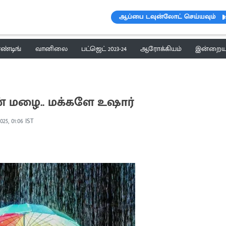
ஆப்பை டவுன்லோட் செய்யவும்
ெண்டிங்
வானிலை
பட்ஜெட் 2023-24
ஆரோக்கியம்
இன்றைய 
் மழை.. மக்களே உஷார்
025, 01:06 IST