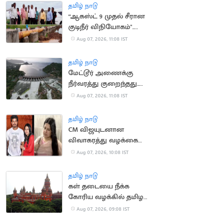
செல்ல தடை
தமிழ் நாடு
“ஆகஸ்ட் 9 முதல் சீரான
குடிநீர் விநியோகம்"..
தூத்துக்குடி மேயர் உறுதி
Aug 07, 2026, 11:08 IST
தமிழ் நாடு
மேட்டூர் அணைக்கு
நீர்வரத்து குறைந்தது..
13,674 கன அடியாக சரிவு
Aug 07, 2026, 11:08 IST
தமிழ் நாடு
CM விஜயுடனான
விவாகரத்து வழக்கை
வாபஸ் வாங்கினார்
Aug 07, 2026, 10:08 IST
சங்கீதா
தமிழ் நாடு
கள் தடையை நீக்க
கோரிய வழக்கில் தமிழக
அரசு பதிலளிக்க
Aug 07, 2026, 09:08 IST