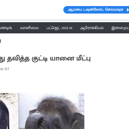
ஆப்பை டவுன்லோட் செய்யவும்
ெண்டிங்
வானிலை
பட்ஜெட் 2023-24
ஆரோக்கியம்
இன்றைய 
ி
ு தவித்த குட்டி யானை மீட்பு
:05 IST