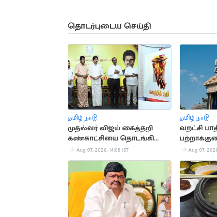
தொடர்புடைய செய்தி
தமிழ் நாடு
தமிழ் நாடு
முதல்வர் விஜய் கைத்தறி
வறட்சி பாதிப
கண்காட்சியை தொடங்கி
பற்றாக்க
வைத்தார்
ரூ.288.97 க
Aug 07, 2026, 14:08 IST
Aug 07, 2026