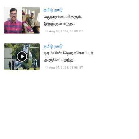
நீதிமன்றம் உத்தரவு
தமிழ் நாடு
'ஆளுங்கட்சிக்கும்,
இதற்கும் எந்த
சம்பந்தமும் இல்லை' -
Aug 07, 2026, 09:08 IST
பி.ஆர்.சுந்தர்
தமிழ் நாடு
டிரம்பின் ஹெலிகாப்டர்
அருகே பறந்த
பயணிகள் விமானம்
Aug 07, 2026, 03:08 IST