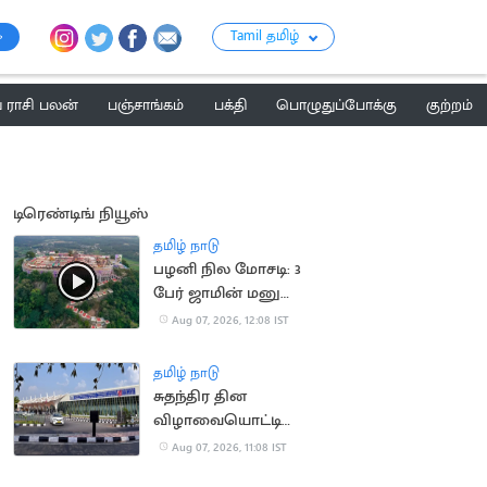
Tamil தமிழ்
ராசி பலன்
பஞ்சாங்கம்
பக்தி
பொழுதுப்போக்கு
குற்றம்
டிரெண்டிங் நியூஸ்
தமிழ் நாடு
பழனி நில மோசடி: 3
பேர் ஜாமின் மனு
தள்ளுபடி
Aug 07, 2026, 12:08 IST
தமிழ் நாடு
சுதந்திர தின
விழாவையொட்டி
விமான நிலையத்துக்கு
Aug 07, 2026, 11:08 IST
பார்வையாளர்கள்