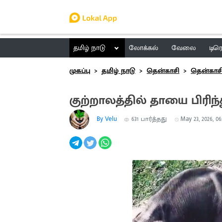
தமிழ் நாடு
லோக்கல்
வேலை
டிர
முகப்பு
தமிழ் நாடு
தென்காசி
தென்காச
குற்றாலத்தில் தாயை பிரிந்த
By Velu
631
பார்த்தது
May 23, 2026, 06