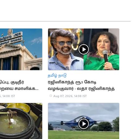
தமிழ் நாடு
்பு, குடிநீர்
ரஜினிகாந்த் ரூ.1 கோடி
ுறையை சமாளிக்க
வழங்குவார் - லதா ரஜினிகாந்த்
ோடி நிதி ஒதுக்கீடு
, 14:08 IST
Aug 07, 2026, 14:08 IST