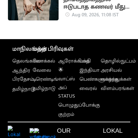
ஈடுபடாத கணவர் மீது
வழக்கு தொடர்ந்த
Aug 09, 2026, 11:08 IST
மனைவி
மாநிலங்கள்
மற்ற பிரிவுகள்
தெலங்கானா
லோக்கல்
ஆரோக்கியம்
பக்தி
தொழில்நுட்பம்
வேலை
🌟
இந்தியா
அரசியல்
ஆந்திர
வாட்ஸ்
பிரதேசம்
டிரெண்டிங்
பெண்களுக்காக
வாழ்த்துக்கள்
அப்
தமிழ்நாடு
வைரல்
விளம்பரங்கள்
தமிழ்நாடு
STATUS
பொழுதுப்போக்கு
குற்றம்
OUR
LOKAL