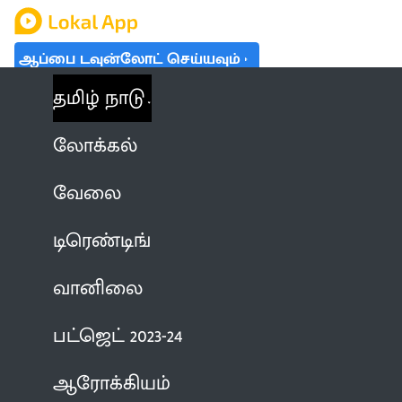
ஆப்பை டவுன்லோட் செய்யவும்
தமிழ் நாடு
லோக்கல்
வேலை
டிரெண்டிங்
வானிலை
பட்ஜெட் 2023-24
ஆரோக்கியம்