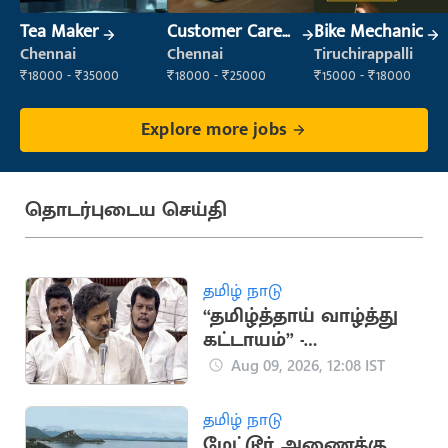
Tea Maker
Customer Care
Bike Mechanic
Executive
Chennai
Chennai
Tiruchirappalli
₹18000 - ₹35000
₹18000 - ₹25000
₹15000 - ₹18000
Explore more jobs
தொடர்புடைய செய்தி
தமிழ் நாடு
“தமிழ்த்தாய் வாழ்த்து
கட்டாயம்” -
சட்டப்பேரவையில்
Aug 09, 2026, 12:08 IST
நாளை
தனித்தீர்மானம்
தமிழ் நாடு
மேட்டூர் அணைக்கு