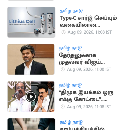
நீலக்குறிஞ்சி மலர்கள்
பூக்கத் தொடங்கின!
தமிழ் நாடு
Type-C சார்ஜ் செய்யும்
வகையிலான
பேட்டரிகள் அறிமுகம்
Aug 09, 2026, 11:08 IST
தமிழ் நாடு
தேர்தலுக்காக
முதல்வர் விஜய்
ரூ.22.05 லட்சம் செலவு
Aug 09, 2026, 11:08 IST
தமிழ் நாடு
“திமுக இயக்கம் ஒரு
எஃகு கோட்டை”..
முன்னாள் அமைச்சர்
Aug 09, 2026, 11:08 IST
தங்கம் தென்னரசு
தமிழ் நாடு
தாம்பத்தியத்தில்