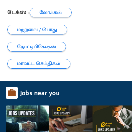
டேக்ஸ் :
லோக்கல்
மற்றவை / பொது
நோட்டிபிகேஷன்
மாவட்ட செய்திகள்
Jobs near you