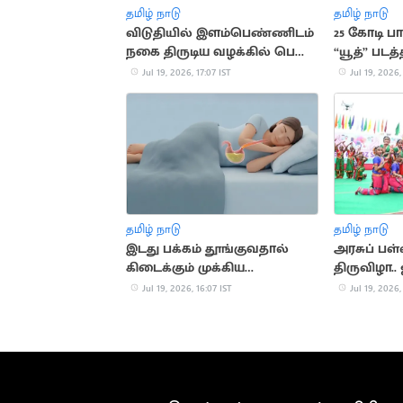
தமிழ் நாடு
தமிழ் நாடு
விடுதியில் இளம்பெண்ணிடம்
25 கோடி 
நகை திருடிய வழக்கில் பெண்
“யூத்” படத்
கைது
பாடல்
Jul 19, 2026, 17:07 IST
Jul 19, 2026,
தமிழ் நாடு
தமிழ் நாடு
இடது பக்கம் தூங்குவதால்
அரசுப் பள
கிடைக்கும் முக்கிய
திருவிழா.
நன்மைகள்
தொடக்கம்
Jul 19, 2026, 16:07 IST
Jul 19, 2026,