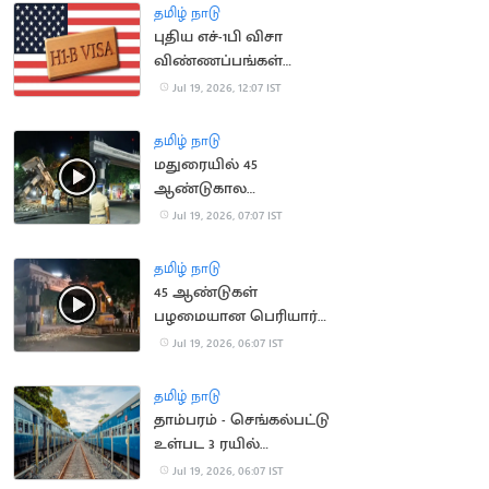
அதிகரிக்க வாய்ப்பு
தமிழ் நாடு
புதிய எச்-1பி விசா
விண்ணப்பங்கள்
ஏற்கப்படாது என
Jul 19, 2026, 12:07 IST
அமெரிக்கா அறிவிப்பு
தமிழ் நாடு
மதுரையில் 45
ஆண்டுகால
பழமையான பெரியார்
Jul 19, 2026, 07:07 IST
ஆர்ச் இடித்து அகற்றம்
தமிழ் நாடு
45 ஆண்டுகள்
பழமையான பெரியார்
ஆர்ச் அகற்றம்
Jul 19, 2026, 06:07 IST
தமிழ் நாடு
தாம்பரம் - செங்கல்பட்டு
உள்பட 3 ரயில்
திட்டங்களுக்கு ஒப்புதல்
Jul 19, 2026, 06:07 IST