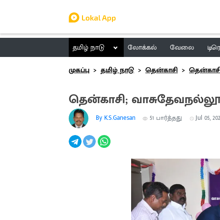
தமிழ் நாடு
லோக்கல்
வேலை
டிர
முகப்பு
தமிழ் நாடு
தென்காசி
தென்காச
தென்காசி; வாசுதேவநல்லூரி
By K.S.Ganesan
51
பார்த்தது
Jul 05, 20