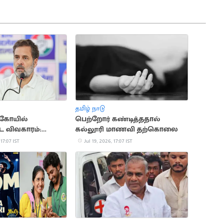
தமிழ் நாடு
கோயில்
பெற்றோர் கண்டித்ததால்
விவகாரம்:
கல்லூரி மாணவி தற்கொலை
ு ராகுல் காந்தி
 17:07 IST
Jul 19, 2026, 17:07 IST