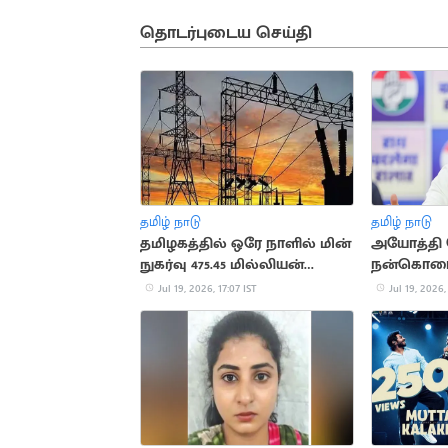
தொடர்புடைய செய்தி
தமிழ் நாடு
தமிழ் நாடு
தமிழகத்தில் ஒரே நாளில் மின்
அயோத்தி 
நுகர்வு 475.45 மில்லியன்
நன்கொடை 
யூனிட்டாகப் பதிவு
பிரதமருக்க
Jul 19, 2026, 17:07 IST
Jul 19, 2026,
கடிதம்