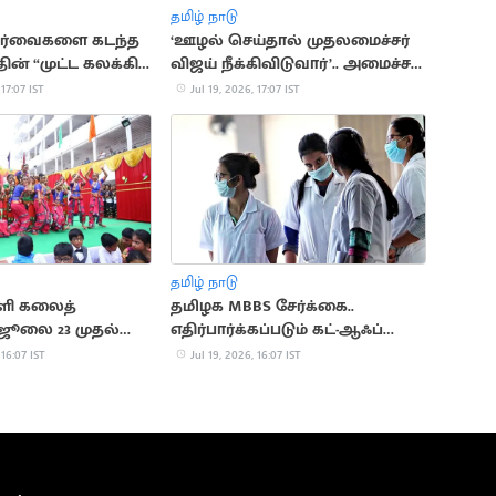
தமிழ் நாடு
பார்வைகளை கடந்த
‘ஊழல் செய்தால் முதலமைச்சர்
தின் “முட்ட கலக்கி”
விஜய் நீக்கிவிடுவார்’.. அமைச்சர்
என்.ஆனந்த்
 17:07 IST
Jul 19, 2026, 17:07 IST
தமிழ் நாடு
்ளி கலைத்
தமிழக MBBS சேர்க்கை..
. ஜூலை 23 முதல்
எதிர்பார்க்கப்படும் கட்-ஆஃப்
வெளியீடு
 16:07 IST
Jul 19, 2026, 16:07 IST