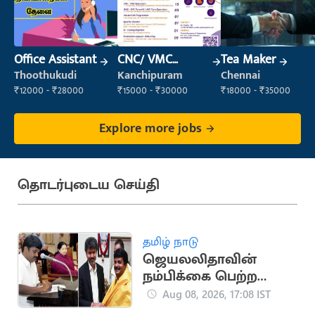
Office Assistant
CNC/ VMC
Tea Maker
Operator
Thoothukudi
Kanchipuram
Chennai
₹12000 - ₹28000
₹15000 - ₹30000
₹18000 - ₹35000
Explore more jobs
தொடர்புடைய செய்தி
தமிழ் நாடு
ஜெயலலிதாவின்
நம்பிக்கை பெற்ற
சி.விஜயபாஸ்கர்..
Aug 08, 2026, 17:08 IST
அரசியல் பயணம்