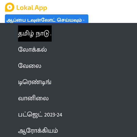
ஆப்பை டவுன்லோட் செய்யவும்
தமிழ் நாடு
லோக்கல்
வேலை
டிரெண்டிங்
வானிலை
பட்ஜெட் 2023-24
ஆரோக்கியம்