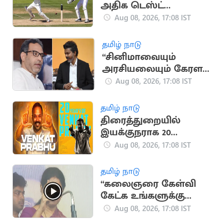
அதிக டெஸ்ட்
விக்கெட்டுகள்
Aug 08, 2026, 17:08 IST
வீழ்த்திய டாப் 5 இந்திய
வீரர்கள்
தமிழ் நாடு
“சினிமாவையும்
அரசியலையும் கேரள
மக்கள் பிரித்துப் பார்க்க
Aug 08, 2026, 17:08 IST
தெரிந்தவர்கள்” - SDPI
தமிழ் நாடு
திரைத்துறையில்
இயக்குநராக 20
ஆண்டுகள் நிறைவு..
Aug 08, 2026, 17:08 IST
வெங்கட் பிரபு
நெகிழ்ச்சி பதிவு
தமிழ் நாடு
“கலைஞரை கேள்வி
கேட்க உங்களுக்கு
தகுதியில்லை” -
Aug 08, 2026, 17:08 IST
கனிமொழி