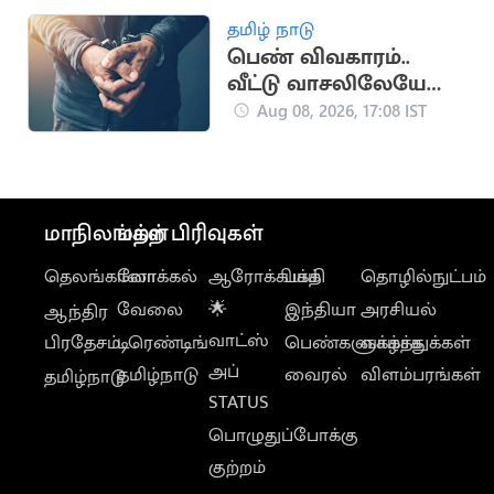
தமிழ் நாடு
பெண் விவகாரம்..
வீட்டு வாசலிலேயே
ஒருவருக்கு அரிவாள்
Aug 08, 2026, 17:08 IST
வெட்டு
மாநிலங்கள்
மற்ற பிரிவுகள்
தெலங்கானா
லோக்கல்
ஆரோக்கியம்
பக்தி
தொழில்நுட்பம்
வேலை
🌟
இந்தியா
அரசியல்
ஆந்திர
வாட்ஸ்
பிரதேசம்
டிரெண்டிங்
பெண்களுக்காக
வாழ்த்துக்கள்
அப்
தமிழ்நாடு
வைரல்
விளம்பரங்கள்
தமிழ்நாடு
STATUS
பொழுதுப்போக்கு
குற்றம்