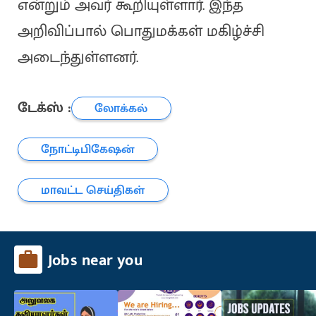
என்றும் அவர் கூறியுள்ளார். இந்த
அறிவிப்பால் பொதுமக்கள் மகிழ்ச்சி
அடைந்துள்ளனர்.
டேக்ஸ் :
லோக்கல்
நோட்டிபிகேஷன்
மாவட்ட செய்திகள்
Jobs near you