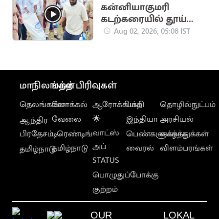
கன்னியாகுமரி
கடற்கரையில் தூய்மை
பணி.. களத்தில்
Aug 02, 2026, 05:08 IST
இறங்கிய
அண்ணாமலை
மாநிலங்கள்
மற்ற பிரிவுகள்
தெலங்கானா
லோக்கல்
ஆரோக்கியம்
பக்தி
தொழில்நுட்பம்
வேலை
🌟
இந்தியா
அரசியல்
ஆந்திர
வாட்ஸ்
பிரதேசம்
டிரெண்டிங்
பெண்களுக்காக
வாழ்த்துக்கள்
அப்
தமிழ்நாடு
வைரல்
விளம்பரங்கள்
தமிழ்நாடு
STATUS
பொழுதுப்போக்கு
குற்றம்
OUR
LOKAL