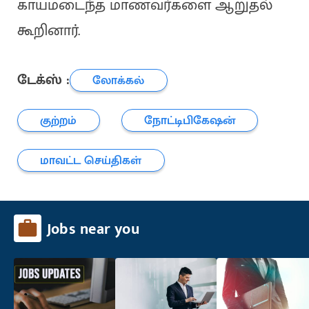
காயமடைந்த மாணவர்களை ஆறுதல்
கூறினார்.
டேக்ஸ் :
லோக்கல்
குற்றம்
நோட்டிபிகேஷன்
மாவட்ட செய்திகள்
Jobs near you