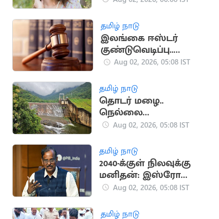
இருக்கிறேன்".. நடிகை
யாஷிகா ஆனந்த்
தமிழ் நாடு
இலங்கை ஈஸ்டர்
குண்டுவெடிப்பு..
காவல்துறை அதிகாரி,
Aug 02, 2026, 05:08 IST
பாதுகாப்பு
செயலாளருக்கு மரண
தமிழ் நாடு
தண்டனை
தொடர் மழை..
நெல்லை
அணைகளின்
Aug 02, 2026, 05:08 IST
நீர்மட்டம் கிடுகிடு
உயர்வு
தமிழ் நாடு
2040-க்குள் நிலவுக்கு
மனிதன்: இஸ்ரோ
இலக்கு
Aug 02, 2026, 05:08 IST
தமிழ் நாடு