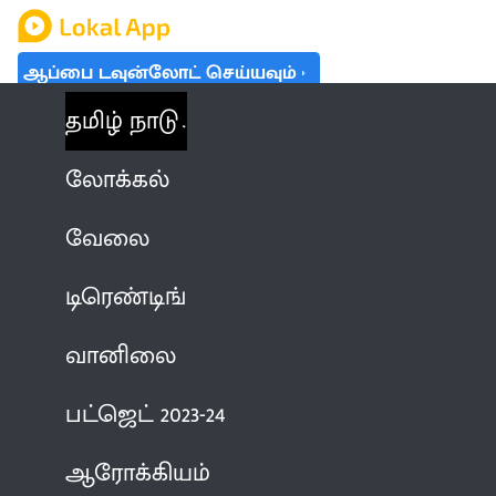
ஆப்பை டவுன்லோட் செய்யவும்
தமிழ் நாடு
லோக்கல்
வேலை
டிரெண்டிங்
வானிலை
பட்ஜெட் 2023-24
ஆரோக்கியம்