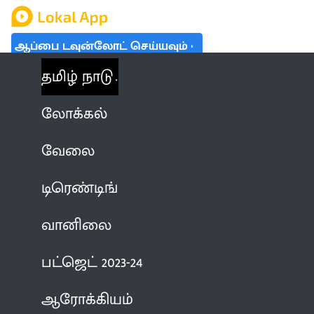
ஆப்பை டவுன்லோட் செய்யவும்
தமிழ் நாடு
லோக்கல்
வேலை
டிரெண்டிங்
வானிலை
பட்ஜெட் 2023-24
ஆரோக்கியம்