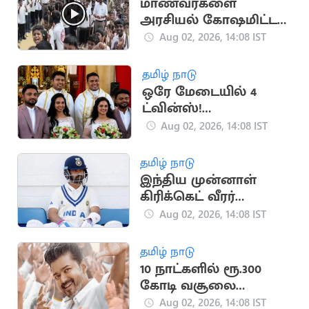
மாணவர்களை
அரசியல் கோஷமிட்ட
வைத்த அமைச்சர்
Aug 02, 2026, 14:08 IST
பிரபு
தமிழ் நாடு
ஒரே மேடையில் 4
ட்வின்ஸ்!
இணையத்தில்
Aug 02, 2026, 14:08 IST
வைரல்!
தமிழ் நாடு
இந்திய முன்னாள்
கிரிக்கெட் வீரர்
ரஹானேவுக்கு
Aug 02, 2026, 14:08 IST
ரூ.70,000 'பென்சன்'
தமிழ் நாடு
10 நாட்களில் ரூ.300
கோடி வசூலை
நெருங்கும் விஜய்யின்
Aug 02, 2026, 14:08 IST