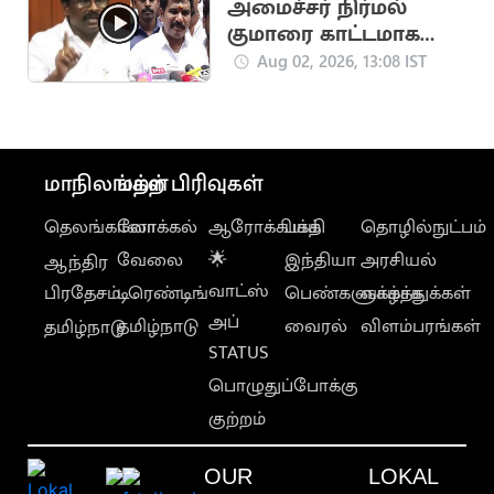
அமைச்சர் நிர்மல்
குமாரை காட்டமாக
விமர்சித்த திமுக
Aug 02, 2026, 13:08 IST
ஐ.பரந்தாமன்
மாநிலங்கள்
மற்ற பிரிவுகள்
தெலங்கானா
லோக்கல்
ஆரோக்கியம்
பக்தி
தொழில்நுட்பம்
வேலை
🌟
இந்தியா
அரசியல்
ஆந்திர
வாட்ஸ்
பிரதேசம்
டிரெண்டிங்
பெண்களுக்காக
வாழ்த்துக்கள்
அப்
தமிழ்நாடு
வைரல்
விளம்பரங்கள்
தமிழ்நாடு
STATUS
பொழுதுப்போக்கு
குற்றம்
OUR
LOKAL