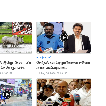
தமிழ் நாடு
ில் இன்று வேளாண்
தேர்தல் வாக்குறுதிகளை தவெக
்கல்: ரூ.14,984
அரசு படிப்படியாக
கீடு
நிறைவேற்றும்.. திருமாவளவன்
, 02:08 IST
Aug 06, 2026, 02:08 IST