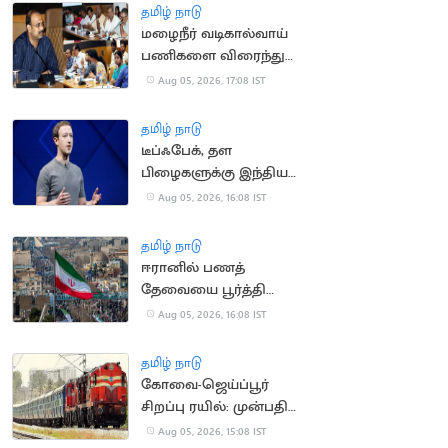
தமிழ் நாடு
மழைநீர் வடிகால்வாய்
பணிகளை விரைந்து
முடிக்க உத்தரவு
Aug 05, 2026, 17:08 IST
தமிழ் நாடு
டீப்ஃபேக், தள
பிழைகளுக்கு இந்திய
அரசிடம் மன்னிப்பு
Aug 05, 2026, 16:08 IST
கேட்ட மார்க் சக்கர்பெர்க்
தமிழ் நாடு
ஈரானில் பணத்
தேவையை பூர்த்தி
செய்ய திண்டாடும்
Aug 05, 2026, 16:08 IST
மக்கள்
தமிழ் நாடு
கோவை-ஜெய்ப்பூர்
சிறப்பு ரயில்: முன்பதிவு
நாளை தொடக்கம்
Aug 05, 2026, 15:08 IST