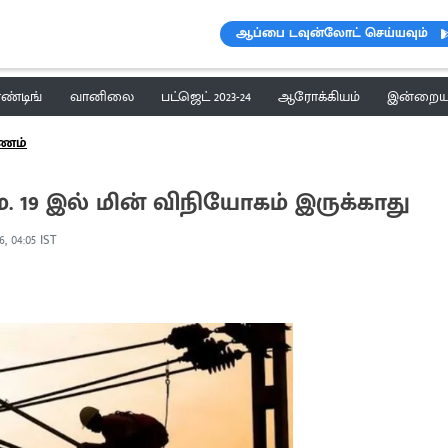
ஆப்பை டவுன்லோட் செய்யவும்
ெண்டிங்
வானிலை
பட்ஜெட் 2023-24
ஆரோக்கியம்
இன்றைய 
ணம்
 19 இல் மின் விநியோகம் இருக்காது
6, 04:05 IST