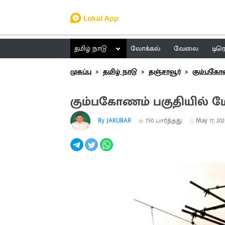
தமிழ் நாடு
லோக்கல்
வேலை
டிர
முகப்பு
தமிழ் நாடு
தஞ்சாவூர்
கும்பகோ
கும்பகோணம் பகுதியில் மே.
By JAKUBAR
750
பார்த்தது
May 17, 202