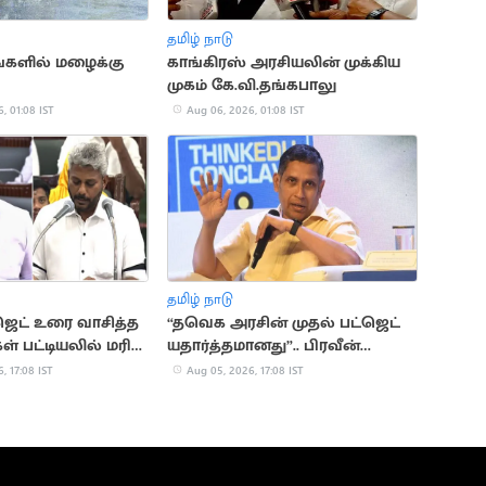
தமிழ் நாடு
ங்களில் மழைக்கு
காங்கிரஸ் அரசியலின் முக்கிய
முகம் கே.வி.தங்கபாலு
, 01:08 IST
Aug 06, 2026, 01:08 IST
தமிழ் நாடு
ஜெட் உரை வாசித்த
“தவெக அரசின் முதல் பட்ஜெட்
ள் பட்டியலில் மரிய
யதார்த்தமானது”.. பிரவீன்
சக்ரவர்த்தி கருத்து
, 17:08 IST
Aug 05, 2026, 17:08 IST