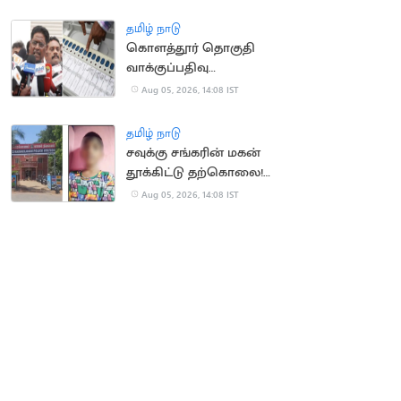
தமிழ் நாடு
கொளத்தூர் தொகுதி
வாக்குப்பதிவு
இயந்திரங்கள்
Aug 05, 2026, 14:08 IST
பரிசோதனை இன்றுடன்
நிறைவு
தமிழ் நாடு
சவுக்கு சங்கரின் மகன்
தூக்கிட்டு தற்கொலை!
காரணம் என்ன?
Aug 05, 2026, 14:08 IST