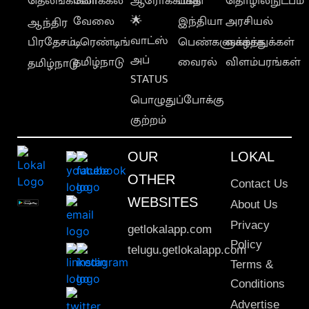
தெலங்கானா
லோக்கல்
ஆரோக்கியம்
பக்தி
தொழில்நுட்பம்
வேலை
🌟
இந்தியா
அரசியல்
ஆந்திர
வாட்ஸ்
பிரதேசம்
டிரெண்டிங்
பெண்களுக்காக
வாழ்த்துக்கள்
அப்
தமிழ்நாடு
வைரல்
விளம்பரங்கள்
தமிழ்நாடு
STATUS
பொழுதுப்போக்கு
குற்றம்
OUR
LOKAL
OTHER
Contact Us
WEBSITES
About Us
Privacy
getlokalapp.com
Policy
telugu.getlokalapp.com
Terms &
Conditions
Advertise