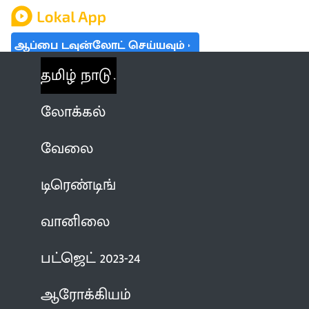
ஆப்பை டவுன்லோட் செய்யவும்
தமிழ் நாடு
லோக்கல்
வேலை
டிரெண்டிங்
வானிலை
பட்ஜெட் 2023-24
ஆரோக்கியம்