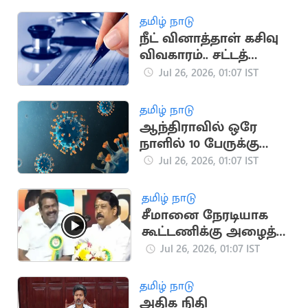
தமிழ் நாடு
நீட் வினாத்தாள் கசிவு
விவகாரம்.. சட்டத்
திருத்த மசோதா
Jul 26, 2026, 01:07 IST
நாளை தாக்கல்
தமிழ் நாடு
ஆந்திராவில் ஒரே
நாளில் 10 பேருக்கு
கொரோனா தொற்று
Jul 26, 2026, 01:07 IST
உறுதி
தமிழ் நாடு
சீமானை நேரடியாக
கூட்டணிக்கு அழைத்த
நயினார் நாகேந்திரன்
Jul 26, 2026, 01:07 IST
தமிழ் நாடு
அதிக நிதி