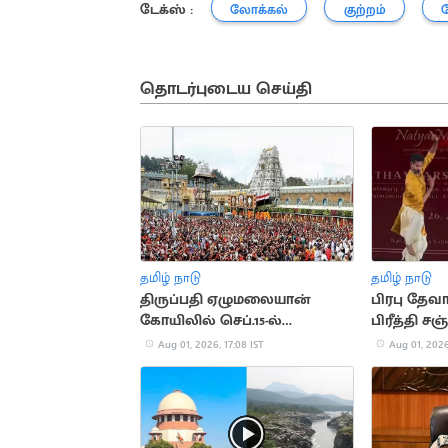
டேக்ஸ் :
லோக்கல்
குற்றம்
தொடர்புடைய செய்தி
தமிழ் நாடு
தமிழ் நாடு
திருப்பதி ஏழுமலையான்
பிரபு தேவா
கோயிலில் செப்.15-ல்
பிரீத்தி சஞ
வருடாந்திர பிரம்மோற்சவ
வைரல்
Aug 01, 2026, 17:08 IST
Aug 01, 2026
விழா தொடக்கம்