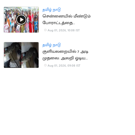
வர வாய்ப்பு
தமிழ் நாடு
சென்னையில் மீண்டும்
போராட்டத்தை
தொடங்கிய தூய்மை
Aug 01, 2026, 10:08 IST
பணியாளர்கள்
தமிழ் நாடு
குளியலறையில் 7 அடி
முதலை: அலறி ஓடிய
குடும்பத்தினர்
Aug 01, 2026, 09:08 IST