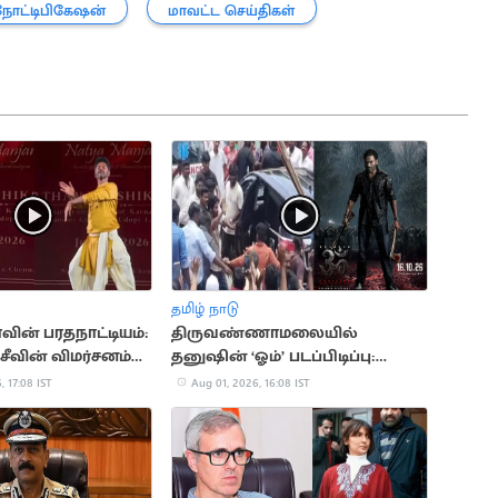
நோட்டிபிகேஷன்
மாவட்ட செய்திகள்
தமிழ் நாடு
வின் பரதநாட்டியம்:
திருவண்ணாமலையில்
்சீவின் விமர்சனம்
தனுஷின் ‘ஓம்’ படப்பிடிப்பு:
திரண்ட ரசிகர்கள்
, 17:08 IST
Aug 01, 2026, 16:08 IST