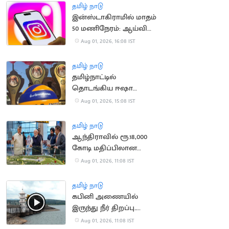
தமிழ் நாடு
இன்ஸ்டாகிராமில் மாதம்
50 மணிநேரம்: ஆய்வில்
தகவல்!
Aug 01, 2026, 16:08 IST
தமிழ் நாடு
தமிழ்நாட்டில்
தொடங்கிய ஈஷா
கிராமோத்சவம்!
Aug 01, 2026, 15:08 IST
தமிழ் நாடு
ஆந்திராவில் ரூ.18,000
கோடி மதிப்பிலான
திட்டங்களுக்கு அடிக்கல்
Aug 01, 2026, 11:08 IST
நாட்டிய பிரதமர் மோடி
தமிழ் நாடு
கபினி அணையில்
இருந்து நீர் திறப்பு..
தமிழ்நாட்டிற்கு தண்ணீர்
Aug 01, 2026, 11:08 IST