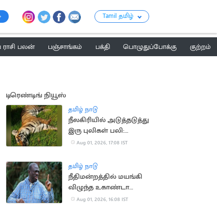
Tamil தமிழ்
ராசி பலன்
பஞ்சாங்கம்
பக்தி
பொழுதுப்போக்கு
குற்றம்
டிரெண்டிங் நியூஸ்
தமிழ் நாடு
நீலகிரியில் அடுத்தடுத்து
இரு புலிகள் பலி:
வனத்துறையினர்
Aug 01, 2026, 17:08 IST
விசாரணை
தமிழ் நாடு
நீதிமன்றத்தில் மயங்கி
விழுந்த உகாண்டா
எதிர்க்கட்சி தலைவர்
Aug 01, 2026, 16:08 IST