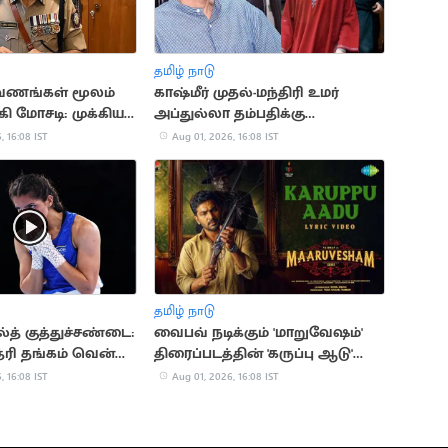
தமிழ் நாடு
ணங்கள் மூலம்
காஷ்மீர் முதல்-மந்திரி உமர்
்கி மோசடி: முக்கிய
அப்துல்லா தம்பதிக்கு
ி கைது
விவாகரத்து: கோர்ட் ஒப்புதல்
, 16:08 IST
Aug 01, 2026, 16:08 IST
தமிழ் நாடு
த் குத்துச்சண்டை:
வைபவ் நடிக்கும் 'மாறுவேஷம்'
த்ரி தங்கம் வென்று
திரைப்படத்தின் 'கருப்பு ஆடு'
பாடல் வெளியானது
, 16:08 IST
Aug 01, 2026, 16:08 IST