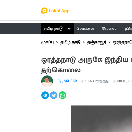
தமிழ் நாடு
லோக்கல்
வேலை
டிர
முகப்பு
தமிழ் நாடு
தஞ்சாவூர்
ஒரத்தநாட
ஒரத்தநாடு அருகே இந்திய கம
தற்கொலை
By JAKUBAR
1006
பார்த்தது
Jun 03, 20