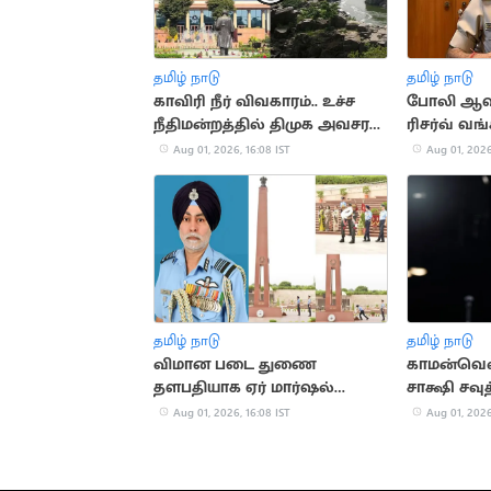
தமிழ் நாடு
தமிழ் நாடு
காவிரி நீர் விவகாரம்.. உச்ச
போலி ஆவ
நீதிமன்றத்தில் திமுக அவசர
ரிசர்வ் வங
மனு
குற்றவாள
Aug 01, 2026, 16:08 IST
Aug 01, 2026
தமிழ் நாடு
தமிழ் நாடு
விமான படை துணை
காமன்வெல்
தளபதியாக ஏர் மார்ஷல்
சாக்ஷி சவு
தேஜ்பால் சிங் பொறுப்பேற்பு
அசத்தல்!
Aug 01, 2026, 16:08 IST
Aug 01, 2026