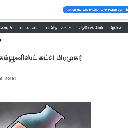
ஆப்பை டவுன்லோட் செய்யவும்
ெண்டிங்
வானிலை
பட்ஜெட் 2023-24
ஆரோக்கியம்
இன்றைய 
ு
்யூனிஸ்ட் கட்சி பிரமுகர்
26, 15:06 IST