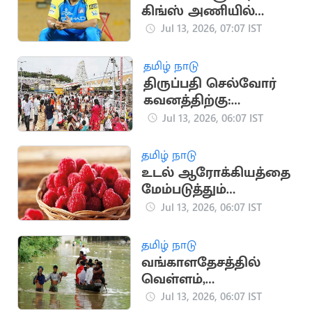
கிங்ஸ் அணியில்
தலைமை
Jul 13, 2026, 07:07 IST
பயிற்சியாளர் ஆகும்
தோனி?
தமிழ் நாடு
திருப்பதி செல்வோர்
கவனத்திற்கு:
ஆன்லைன் தரிசன
Jul 13, 2026, 06:07 IST
டிக்கெட் அறிவிப்பு
தமிழ் நாடு
உடல் ஆரோக்கியத்தை
மேம்படுத்தும்
ராஸ்பெர்ரி: தினமும்
Jul 13, 2026, 06:07 IST
சாப்பிட நிபுணர்கள்
பரிந்துரை
தமிழ் நாடு
வங்காளதேசத்தில்
வெள்ளம்,
நிலச்சரிவில் சிக்கி 51
Jul 13, 2026, 06:07 IST