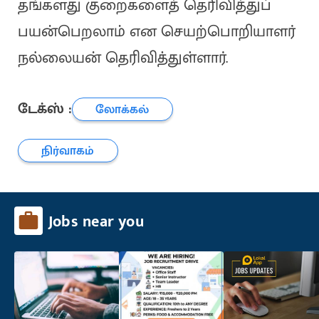
தங்களது குறைகளைத் தெரிவித்துப்
பயன்பெறலாம் என செயற்பொறியாளர்
நல்லையன் தெரிவித்துள்ளார்.
டேக்ஸ் :
லோக்கல்
நிர்வாகம்
Jobs near you