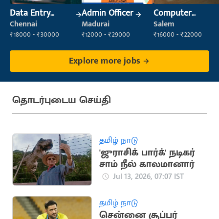
Data Entry
Admin Officer
Computer
Operator
Operator
Chennai
Madurai
Salem
₹18000 - ₹30000
₹12000 - ₹29000
₹16000 - ₹22000
Explore more jobs
தொடர்புடைய செய்தி
தமிழ் நாடு
'ஜுராசிக் பார்க்' நடிகர்
சாம் நீல் காலமானார்
Jul 13, 2026, 07:07 IST
தமிழ் நாடு
சென்னை சூப்பர்