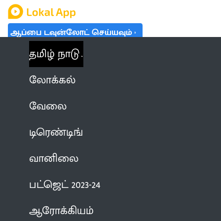
ஆப்பை டவுன்லோட் செய்யவும்
தமிழ் நாடு
லோக்கல்
வேலை
டிரெண்டிங்
வானிலை
பட்ஜெட் 2023-24
ஆரோக்கியம்