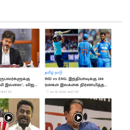
தமிழ் நாடு
வருபவர்களுக்கு
IND vs ENG: இந்தியாவுக்கு 388
ி இல்லை".. விஜய்
ரன்கள் இலக்கை நிர்ணயித்த
ரவு
இங்கிலாந்து
 14:07 IST
Jul 19, 2026, 14:07 IST