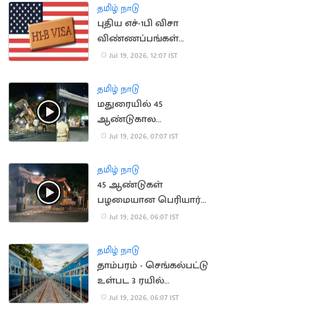
அதிகரிக்க வாய்ப்பு
தமிழ் நாடு
புதிய எச்-1பி விசா
விண்ணப்பங்கள்
ஏற்கப்படாது என
Jul 19, 2026, 12:07 IST
அமெரிக்கா அறிவிப்பு
தமிழ் நாடு
மதுரையில் 45
ஆண்டுகால
பழமையான பெரியார்
Jul 19, 2026, 07:07 IST
ஆர்ச் இடித்து அகற்றம்
தமிழ் நாடு
45 ஆண்டுகள்
பழமையான பெரியார்
ஆர்ச் அகற்றம்
Jul 19, 2026, 06:07 IST
தமிழ் நாடு
தாம்பரம் - செங்கல்பட்டு
உள்பட 3 ரயில்
திட்டங்களுக்கு ஒப்புதல்
Jul 19, 2026, 06:07 IST