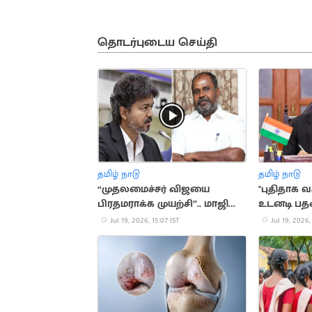
தொடர்புடைய செய்தி
தமிழ் நாடு
தமிழ் நாடு
“முதலமைச்சர் விஜயை
"புதிதாக 
பிரதமராக்க முயற்சி”.. மாஜி
உடனடி பதவ
அமைச்சர் உதயகுமார் பேச்சு
கறார் உத்த
Jul 19, 2026, 15:07 IST
Jul 19, 2026,