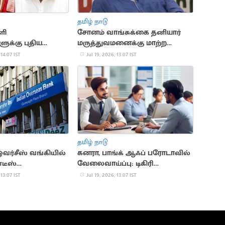
தமிழ் நாடு
ளி
சோனம் வாங்சுக்கை தனியார்
க்கு புதிய
மருத்துவமனைக்கு மாற்ற
மைச்சர்
டெல்லி உயர்நீதிமன்றம் மறுப்பு
 14:07 IST
Jul 19, 2026, 13:07 IST
்
தமிழ் நாடு
ஓவர்சீஸ் வங்கியில்
கனரா, பாங்க் ஆஃப் பரோடாவில்
்டீஸ்
வேலைவாய்ப்பு: டிகிரி
கள்
முடித்தவர்கள்
 13:07 IST
Jul 19, 2026, 13:07 IST
விண்ணப்பிக்கலாம்