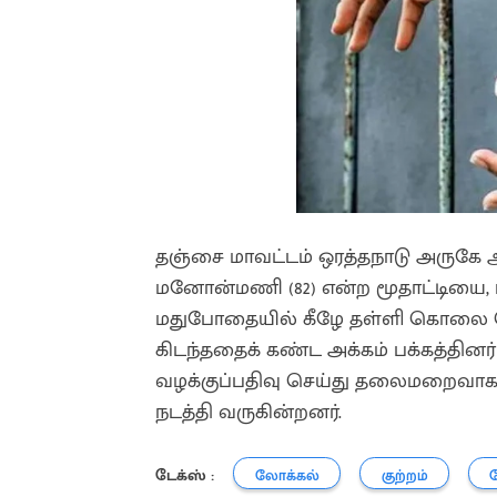
தஞ்சை மாவட்டம் ஒரத்தநாடு அருகே ஆ
மனோன்மணி (82) என்ற மூதாட்டியை, பக்
மதுபோதையில் கீழே தள்ளி கொலை செய
கிடந்ததைக் கண்ட அக்கம் பக்கத்தினர
வழக்குப்பதிவு செய்து தலைமறைவா
நடத்தி வருகின்றனர்.
டேக்ஸ் :
லோக்கல்
குற்றம்