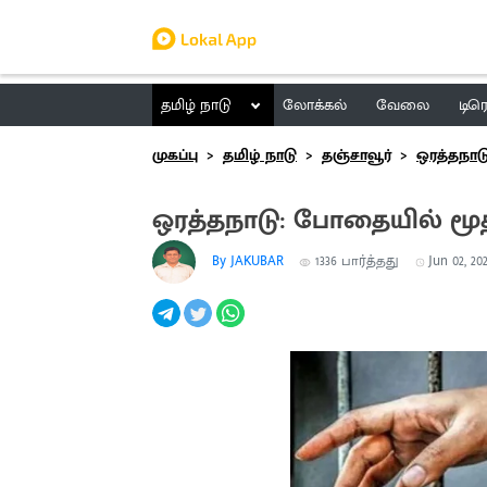
தமிழ் நாடு
லோக்கல்
வேலை
டிர
முகப்பு
தமிழ் நாடு
தஞ்சாவூர்
ஒரத்தநாட
ஒரத்தநாடு: போதையில் ம
By JAKUBAR
1336
பார்த்தது
Jun 02, 202