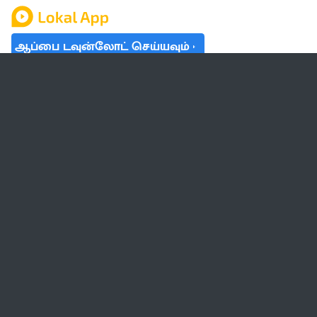
ஆப்பை டவுன்லோட் செய்யவும்
தமிழ் நாடு
லோக்கல்
வேலை
டிரெண்டிங்
வானிலை
பட்ஜெட் 2023-24
ஆரோக்கியம்