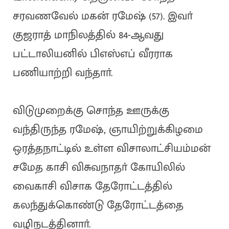
சரவணவேல் மகன் ரமேஷ் (57). இவா்
குஜராத் மாநிலத்தில் 84-ஆவது
பட்டாலியனில் பிஎஸ்எப் வீரராக
பணியாற்றி வந்தாா்.
விடுமுறைக்கு சொந்த ஊருக்கு
வந்திருந்த ரமேஷ், ஞாயிற்றுக்கிழமை
ஒரத்தநாட்டில் உள்ள விசாலாட்சியம்மன்
சமேத காசி விசுவநாதா் கோயிலில்
வைகாசி விசாக தேரோட்டத்தில்
கலந்துக்கொண்டு தேரோட்டத்தை
வழிநடத்தினாா்.