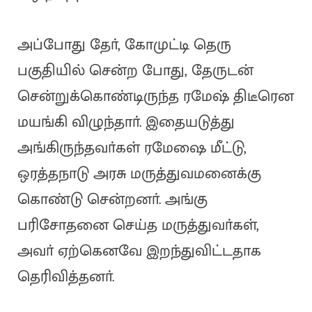
அப்போது தோ், கோமுட்டி தெரு
பகுதியில் சென்ற போது, தேருடன்
சென்றுக்கொண்டிருந்த ரமேஷ் திடீரென
மயங்கி விழுந்தாா். இதையடுத்து
அங்கிருந்தவா்கள் ரமேஷை மீட்டு,
ஒரத்தநாடு அரசு மருத்துவமனைக்கு
கொண்டு சென்றனா். அங்கு
பரிசோதனை செய்த மருத்துவா்கள்,
அவா் ஏற்கெனவே இறந்துவிட்டதாக
தெரிவித்தனா்.