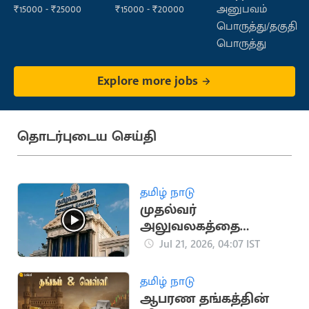
Sales)
₹15000 - ₹25000
₹15000 - ₹20000
அனுபவம்
பொருத்து/தகுதி
பொருத்து
Explore more jobs
தொடர்புடைய செய்தி
தமிழ் நாடு
முதல்வர்
அலுவலகத்தை
மாற்றும் CM விஜய்..?
Jul 21, 2026, 04:07 IST
பரபரப்பு செய்தி
தமிழ் நாடு
ஆபரண தங்கத்தின்