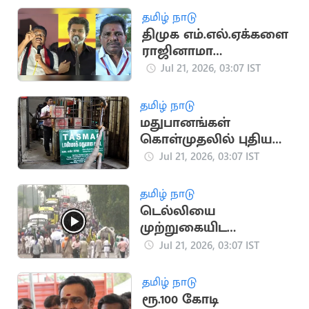
தமிழ் நாடு
திமுக எம்.எல்.ஏக்களை
ராஜினாமா
செய்யச்சொல்லி
Jul 21, 2026, 03:07 IST
மிரட்டல்..? பரபரப்பு
தமிழ் நாடு
மதுபானங்கள்
கொள்முதலில் புதிய
நடைமுறை -
Jul 21, 2026, 03:07 IST
‘டாஸ்மாக்' நிர்வாகம்
அதிரடி
தமிழ் நாடு
டெல்லியை
முற்றுகையிட
விவசாயிகள் ஆயத்தம்
Jul 21, 2026, 03:07 IST
தமிழ் நாடு
ரூ.100 கோடி