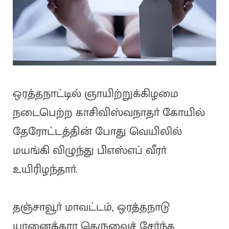
ஒரத்தநாட்டில் ஞாயிற்றுக்கிழமை
நடைபெற்ற காசிவிஸ்வநாதா் கோயில்
தேரோட்டத்தின் போது வெயிலில்
மயங்கி விழுந்து பிஎஸ்எப் வீரா்
உயிரிழந்தாா்.
தஞ்சாவூா் மாவட்டம், ஒரத்தநாடு
யானைக்கார தெருவைச் சோ்ந்த