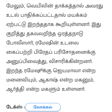
மேலும், வெயிலின் தாக்கத்தால் அவரது
உடல் பாதிக்கப்பட்டதால் மயக்கம்
ஏற்பட்டு இறந்ததாக கூறியுள்ளனா். இது
குறித்து தகவலறிந்த ஒரத்தநாடு
போலீஸாா், ரமேஷின் உடலை
கைப்பற்றி பிரேதப் பரிசோதனைக்கு
அனுப்பிவைத்து, விசாரிக்கின்றனா்.
இறந்த ரமேஷூக்கு ஜெயமாலா என்ற
மனைவியும், ஆகாஷ் என்ற மகனும்,
ஆா்த்தி என்ற மகளும் உள்ளனா்.
டேக்ஸ் :
லோக்கல்