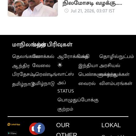
நிலமோசடி வழக்கு..
எம்.ஆர்.விஜயபாசகர்
Jul 21, 2026, 03:07 IST
மீண்டும் ஆஜராக
உத்தரவு
மாநிலங்கள்
மற்ற பிரிவுகள்
தெலங்கானா
லோக்கல்
ஆரோக்கியம்
பக்தி
தொழில்நுட்பம்
வேலை
🌟
இந்தியா
அரசியல்
ஆந்திர
வாட்ஸ்
பிரதேசம்
டிரெண்டிங்
பெண்களுக்காக
வாழ்த்துக்கள்
அப்
தமிழ்நாடு
வைரல்
விளம்பரங்கள்
தமிழ்நாடு
STATUS
பொழுதுப்போக்கு
குற்றம்
OUR
LOKAL
OTHER