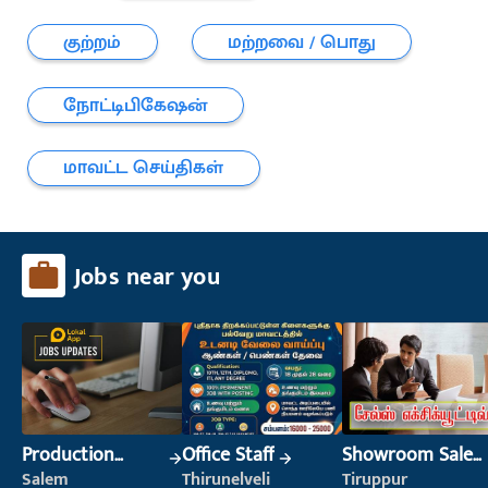
குற்றம்
மற்றவை / பொது
நோட்டிபிகேஷன்
மாவட்ட செய்திகள்
Jobs near you
Production
Office Staff
Showroom Sales
Supervisor
Executive (Retail
Salem
Thirunelveli
Tiruppur