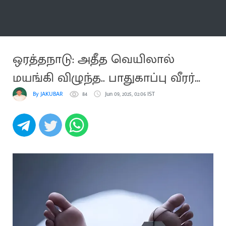
மேலும்
ஒரத்தநாடு: அதீத வெயிலால்
மயங்கி விழுந்த.. பாதுகாப்பு வீரர்
பலி
By JAKUBAR
84
Jun 09, 2025, 02:06 IST