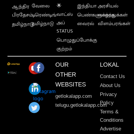
வேலை
🌟
இந்தியா
அரசியல்
ஆந்திர
வாட்ஸ்
பிரதேசம்
டிரெண்டிங்
பெண்களுக்காக
வாழ்த்துக்கள்
அப்
தமிழ்நாடு
வைரல்
விளம்பரங்கள்
தமிழ்நாடு
STATUS
பொழுதுப்போக்கு
குற்றம்
OUR
LOKAL
OTHER
Contact Us
WEBSITES
About Us
Privacy
getlokalapp.com
Policy
telugu.getlokalapp.com
Terms &
Conditions
Advertise