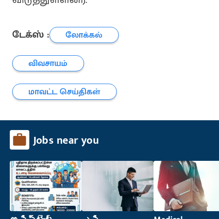
டேக்ஸ் :
லோக்கல்
விவசாயம்
மாவட்ட செய்திகள்
Jobs near you