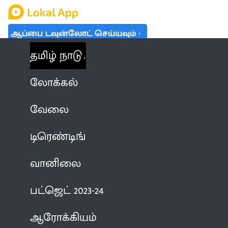
ஆப்பை டவுன்லோட் செய்யவும்
தமிழ் நாடு
லோக்கல்
வேலை
டிரெண்டிங்
வானிலை
பட்ஜெட் 2023-24
ஆரோக்கியம்