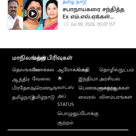
தமிழ் நாடு
சபாநாயகரை சந்தித்த
Ex எம்.எல்.ஏக்கள்
ஜெயக்குமார்,
Jul 09, 2026, 05:07 IST
சத்யபாமா
மாநிலங்கள்
மற்ற பிரிவுகள்
தெலங்கானா
லோக்கல்
ஆரோக்கியம்
பக்தி
தொழில்நுட்பம்
வேலை
🌟
இந்தியா
அரசியல்
ஆந்திர
வாட்ஸ்
பிரதேசம்
டிரெண்டிங்
பெண்களுக்காக
வாழ்த்துக்கள்
அப்
தமிழ்நாடு
வைரல்
விளம்பரங்கள்
தமிழ்நாடு
STATUS
பொழுதுப்போக்கு
குற்றம்