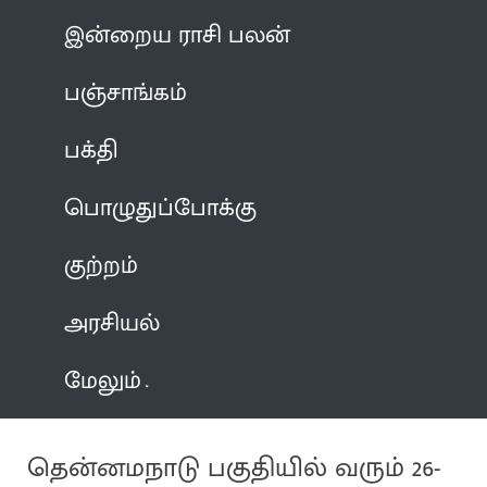
இன்றைய ராசி பலன்
பஞ்சாங்கம்
பக்தி
பொழுதுப்போக்கு
குற்றம்
அரசியல்
மேலும்
தென்னமநாடு பகுதியில் வரும் 26-