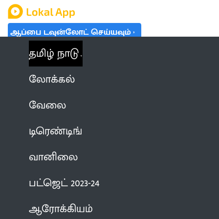
ஆப்பை டவுன்லோட் செய்யவும்
தமிழ் நாடு
லோக்கல்
வேலை
டிரெண்டிங்
வானிலை
பட்ஜெட் 2023-24
ஆரோக்கியம்