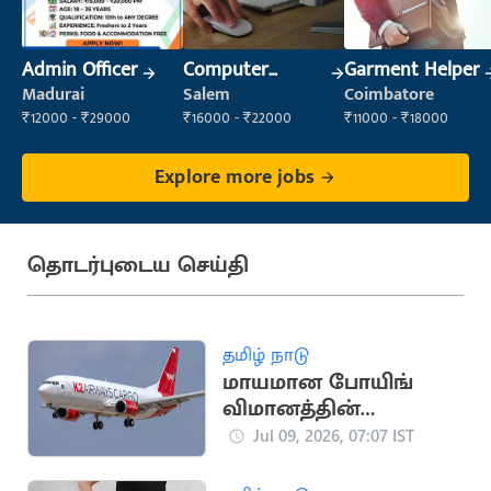
Admin Officer
Computer
Garment Helper
Operator
Madurai
Salem
Coimbatore
₹12000 - ₹29000
₹16000 - ₹22000
₹11000 - ₹18000
Explore more jobs
தொடர்புடைய செய்தி
தமிழ் நாடு
மாயமான போயிங்
விமானத்தின்
பாகங்கள்
Jul 09, 2026, 07:07 IST
பலுசிஸ்தான்
கடற்கரையில் மீட்பு