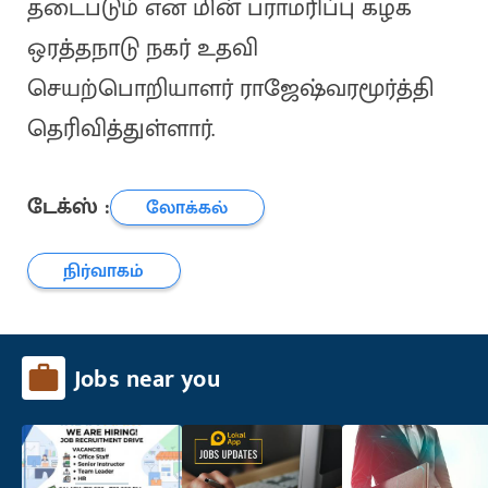
தடைபடும் என மின் பராமரிப்பு கழக
ஒரத்தநாடு நகர் உதவி
செயற்பொறியாளர் ராஜேஷ்வரமூர்த்தி
தெரிவித்துள்ளார்.
டேக்ஸ் :
லோக்கல்
நிர்வாகம்
Jobs near you